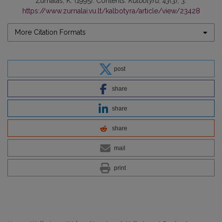
Žurnalas, K. (1995). Contents.
Kalbotyra
,
43
(3), 3.
https://www.zurnalai.vu.lt/kalbotyra/article/view/23428
More Citation Formats
post
share
share
share
mail
print