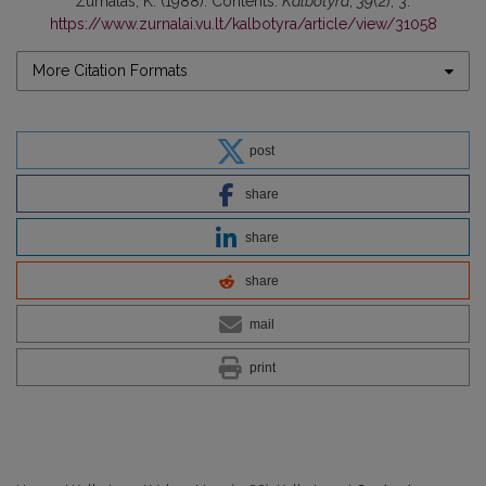
Žurnalas, K. (1988). Contents.
Kalbotyra
,
39
(2), 3.
https://www.zurnalai.vu.lt/kalbotyra/article/view/31058
More Citation Formats
post
share
share
share
mail
print