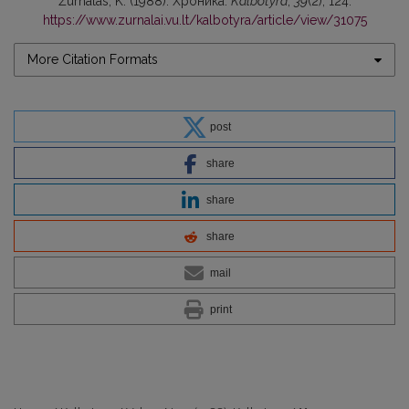
Žurnalas, K. (1988). Хроника.
Kalbotyra
,
39
(2), 124.
https://www.zurnalai.vu.lt/kalbotyra/article/view/31075
More Citation Formats
post
share
share
share
mail
print