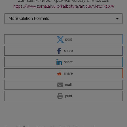
Žurnalas, K. (1988). Хроника.
Kalbotyra
,
39
(2), 124.
https://www.zurnalai.vu.lt/kalbotyra/article/view/31075
More Citation Formats
post
share
share
share
mail
print