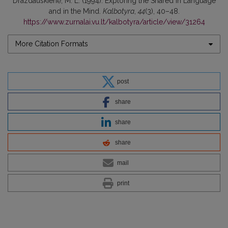
Drazdauskienė, M. L. (1994). Exploring the Shared in Language
and in the Mind.
Kalbotyra
,
44
(3), 40–48.
https://www.zurnalai.vu.lt/kalbotyra/article/view/31264
More Citation Formats
post
share
share
share
mail
print