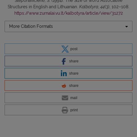
Steponavičienė, S. (1994). The Size of word Associative
Structures in English and Lithuanian.
Kalbotyra
,
44
(3), 102–108.
https://www.zurnalai.vu.lt/kalbotyra/article/view/31272
More Citation Formats
post
share
share
share
mail
print