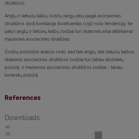
struktūros.
Anglų ir lietuvių kalbų žodžių rangų eilių pagal asociacinės
struktūros dydį koreliacija (koeficientas 0,55) rodo tendenciją: tie
patys anglų ir lietuvių kalbų žodžiai turi didesnes arba atitinkamai
mažesnes asociacines struktūras.
Žodžių pobūdžio analizė rodo, kad tiek anglų, tiek lietuvių kalbos
didesnės asociacinės struktūros žodžiai turi labiau abstraktų
pobūdį, o mažesnės asociacinės struktūros žodžiai - labiau
konkretų pobūdį.
References
Downloads