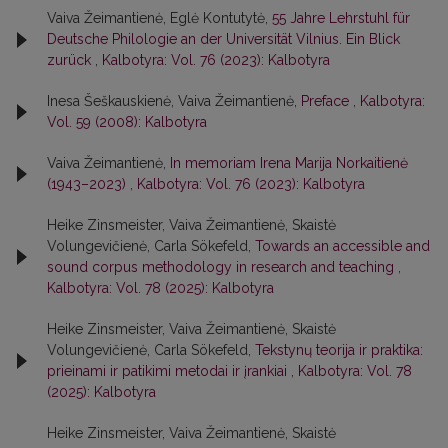
Vaiva Žeimantienė, Eglė Kontutytė,
55 Jahre Lehrstuhl für
Deutsche Philologie an der Universität Vilnius. Ein Blick
zurück
,
Kalbotyra: Vol. 76 (2023): Kalbotyra
Inesa Šeškauskienė, Vaiva Žeimantienė,
Preface
,
Kalbotyra:
Vol. 59 (2008): Kalbotyra
Vaiva Žeimantienė,
In memoriam Irena Marija Norkaitienė
(1943–2023)
,
Kalbotyra: Vol. 76 (2023): Kalbotyra
Heike Zinsmeister, Vaiva Žeimantienė, Skaistė
Volungevičienė, Carla Sökefeld,
Towards an accessible and
sound corpus methodology in research and teaching
,
Kalbotyra: Vol. 78 (2025): Kalbotyra
Heike Zinsmeister, Vaiva Žeimantienė, Skaistė
Volungevičienė, Carla Sökefeld,
Tekstynų teorija ir praktika:
prieinami ir patikimi metodai ir įrankiai
,
Kalbotyra: Vol. 78
(2025): Kalbotyra
Heike Zinsmeister, Vaiva Žeimantienė, Skaistė