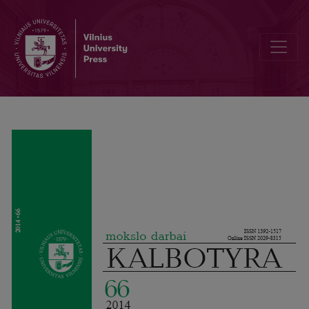
Zur Verwendung und Bedeutung des litauischen Partizips der Not