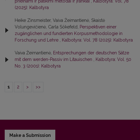
prieinami ir patikimi metodai ir įrankiai
,
Kalbotyra: Vol. 78
(2025): Kalbotyra
Heike Zinsmeister, Vaiva Žeimantienė, Skaistė
Volungevičienė, Carla Sökefeld,
Perspektiven einer
zugänglichen und fundierten Korpusmethodologie in
Forschung und Lehre
,
Kalbotyra: Vol. 78 (2025): Kalbotyra
Vaiva Žeimantienė,
Entsprechungen der deutschen Sätze
mit dem werden-Passiv im Litauischen
,
Kalbotyra: Vol. 50
No. 3 (2001): Kalbotyra
1
2
>
>>
Make a Submission