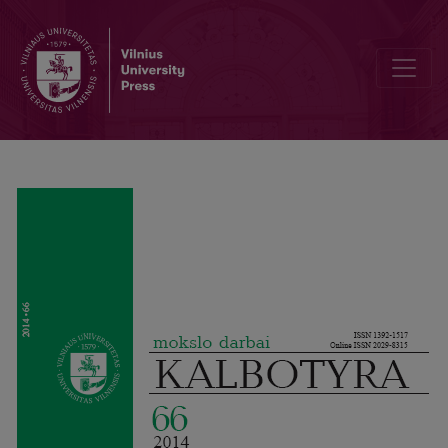
Zu einer Grammatik des Deutschen und des Litauischen im Vergle