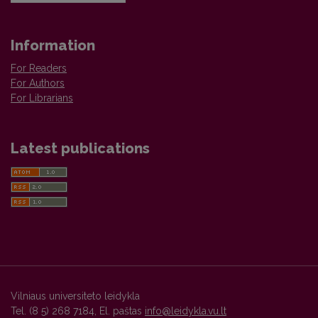
Information
For Readers
For Authors
For Librarians
Latest publications
Vilniaus universiteto leidykla
Tel. (8 5) 268 7184, El. paštas
info@leidykla.vu.lt