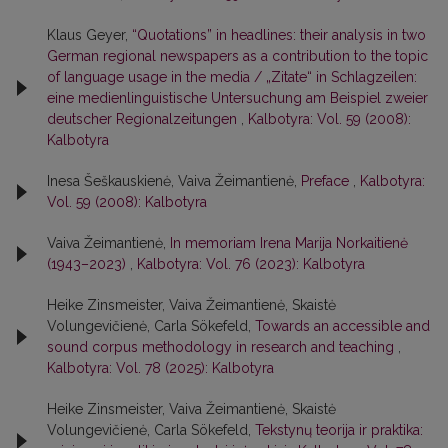
Klaus Geyer,
“Quotations” in headlines: their analysis in two
German regional newspapers as a contribution to the topic
of language usage in the media / „Zitate“ in Schlagzeilen:
eine medienlinguistische Untersuchung am Beispiel zweier
deutscher Regionalzeitungen
,
Kalbotyra: Vol. 59 (2008):
Kalbotyra
Inesa Šeškauskienė, Vaiva Žeimantienė,
Preface
,
Kalbotyra:
Vol. 59 (2008): Kalbotyra
Vaiva Žeimantienė,
In memoriam Irena Marija Norkaitienė
(1943–2023)
,
Kalbotyra: Vol. 76 (2023): Kalbotyra
Heike Zinsmeister, Vaiva Žeimantienė, Skaistė
Volungevičienė, Carla Sökefeld,
Towards an accessible and
sound corpus methodology in research and teaching
,
Kalbotyra: Vol. 78 (2025): Kalbotyra
Heike Zinsmeister, Vaiva Žeimantienė, Skaistė
Volungevičienė, Carla Sökefeld,
Tekstynų teorija ir praktika: