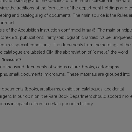
cquisition strategy and the specifics of docu­ment selection in the Rare
view the traditions of the formation of the department holdings and t
kee­ping and cataloguing of documents. The main source is the Rules 
artment.
is of the Acquisition Instruction confir­med in 1996. The main principl
pre-1801 publications), rarity (bibliographic rarities), va­lue, uniquene
quires special conditions). The documents from the holdings of the
catalogue are labeled CIM (the abbreviation of “cimelia”, the word
“treasure”).
0 thousand documents of various nature: bo­oks, cartography
aphs, small documents, micro­films. These materials are grouped into
er documents (books, art albums, exhibition catalogues, accidental
gent. In our opinion, the Rare Book Department should accord mor
ich is inseparable from a certain period in history.