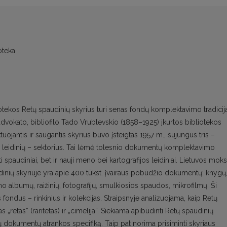
oteka
tekos Retų spaudinių skyrius turi senas fondų komplektavimo tradicija
 advokato, bibliofilo Tado Vrublevskio (1858–1925) įkurtos bibliotekos
uojantis ir saugantis skyrius buvo įsteigtas 1957 m., sujungus tris –
os leidinių – sektorius. Tai lėmė tolesnio dokumentų komplektavimo
ti spaudiniai, bet ir nauji meno bei kartografijos leidiniai. Lietuvos moks
inių skyriuje yra apie 400 tūkst. įvairaus pobūdžio dokumentų: knygų
no albumų, raižinių, fotografijų, smulkiosios spaudos, mikrofilmų. Ši
ondus – rinkinius ir kolekcijas. Straipsnyje analizuojama, kaip Retų
 „retas“ (raritetas) ir „cimelija“. Siekiama apibūdinti Retų spaudinių
 dokumentų atrankos specifiką. Taip pat norima prisiminti skyriaus