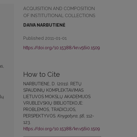
ACQUISITION AND COMPOSITION
OF INSTITUTIONAL COLLECTIONS
DAIVA NARBUTIENĖ
Published 2011-01-01
https://doi.org/10.15388/kn.v56i0.1509
s,
How to Cite
NARBUTIENĖ, D. (2011). RETŲ
SPAUDINIŲ KOMPLEKTAVIMAS
LIETUVOS MOKSLŲ AKADEMIJOS
lų
VRUBLEVSKIŲ BIBLIOTEKOJE:
,
PROBLEMOS, TRADICIJOS,
PERSPEKTYVOS.
Knygotyra
,
56
, 112-
123.
https://doi.org/10.15388/kn.v56i0.1509