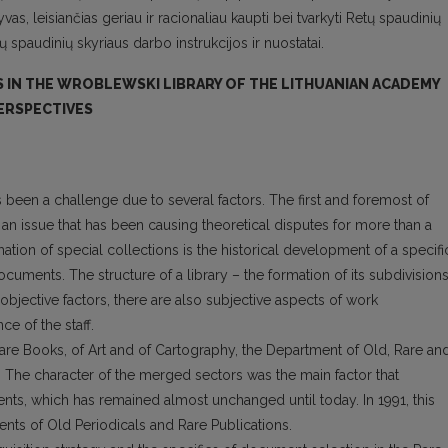
as, leisiančias geriau ir racionaliau kaupti bei tvarkyti Retų spaudinių
ų spaudinių skyriaus darbo instrukcijos ir nuostatai.
S IN THE WROBLEWSKI LIBRARY OF THE LITHUANIAN ACADEMY
PERSPECTIVES
s been a challenge due to several factors. The first and foremost of
 an issue that has been causing theo­retical disputes for more than a
ation of special collections is the historical development of a spe­cifi
uments. The structure of a library – the for­mation of its subdivision
 objective factors, there are also subjective aspects of work
ce of the staff.
re Books, of Art and of Cartography, the Depar­tment of Old, Rare an
 The character of the mer­ged sectors was the main factor that
ts, which has remained almost unchanged until today. In 1991, this
nts of Old Periodicals and Rare Publications.