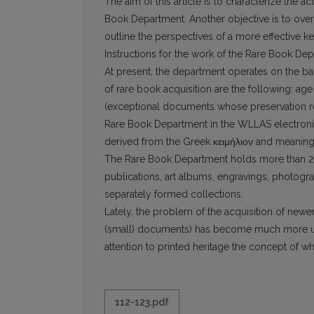
The aim of this article is to characterize the a
Book Department. Another objective is to over
outline the perspectives of a more effective 
Instructions for the work of the Rare Book Dep
At present, the department operates on the bas
of rare book acquisition are the following: age (
(exceptional documents whose preservation re
Rare Book Department in the WLLAS electronic 
derived from the Greek κειμήλιον and meaning 
The Rare Book Department holds more than 20
publications, art albums, en­gravings, photogr
separately formed collections.
Lately, the problem of the acquisition of ne­w
(small) documents) has become much more ur
at­tention to printed heritage the concept of wh
112-123.pdf