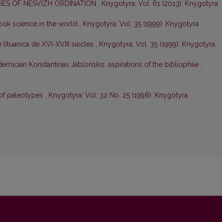
UES OF NESVIZH ORDINATION
,
Knygotyra: Vol. 61 (2013): Knygotyra
book science in the world
,
Knygotyra: Vol. 35 (1999): Knygotyra
lituanica de XVI-XVIII siėcles
,
Knygotyra: Vol. 35 (1999): Knygotyra
demician Konstantinas Jablonskis: aspirations of the bibliophile
,
 of paleotypes
,
Knygotyra: Vol. 32 No. 25 (1998): Knygotyra