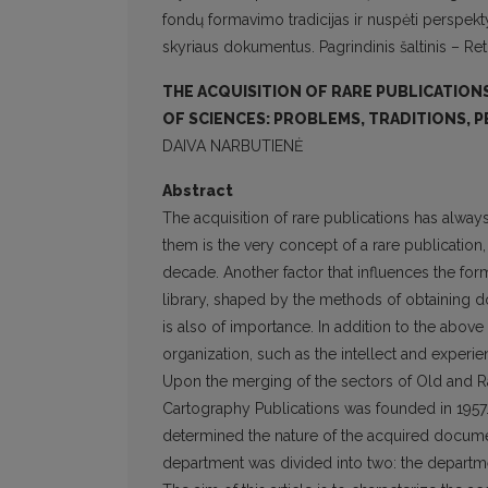
fondų formavimo tradicijas ir nuspėti perspektyv
skyriaus dokumentus. Pagrindinis šaltinis – Ret
THE ACQUISITION OF RARE PUBLICATION
OF SCIENCES: PROBLEMS, TRADITIONS, 
DAIVA NARBUTIENĖ
Abstract
The acquisition of rare publications has alway
them is the very concept of a rare publication,
decade. Another factor that influences the form
library, shaped by the methods of obtaining doc
is also of importance. In addition to the above
organization, such as the intellect and experien
Upon the merging of the sectors of Old and Ra
Cartography Publications was founded in 1957.
determined the nature of the acquired documen
department was divided into two: the depar­tme