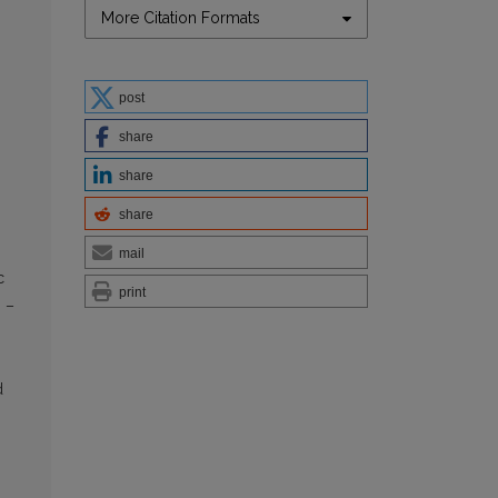
More Citation Formats
post
share
share
share
mail
c
print
s –
d