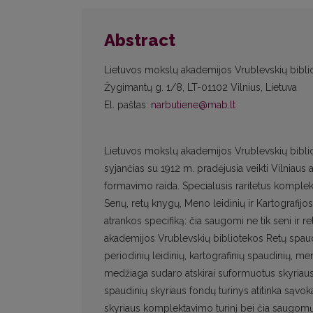
Abstract
Lietuvos mokslų akademijos Vrublevskių bibli
Žygimantų g. 1/8, LT-01102 Vilnius, Lietuva
El. paštas:
narbutiene@mab.lt
Lietuvos mokslų akademijos Vrublevskių biblio
syjančias su 1912 m. pradėjusia veikti Vilniaus
formavimo raida. Specialusis raritetus komplekt
Senų, retų knygų, Meno leidinių ir Kartografij
atrankos specifiką: čia saugomi ne tik seni ir re
akademijos Vrublevskių bibliotekos Retų spaud
periodinių leidinių, kartografinių spaudinių, me
medžiaga sudaro atskirai suformuotus skyriaus f
spaudinių skyriaus fondų turinys atitinka sąvokas
skyriaus komplektavimo turinį bei čia saugomų