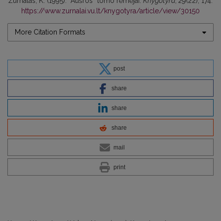
Žurnalas, K. (1995). “Aušros” tomo rėmėjai.
Knygotyra
,
29
(22), 174.
https://www.zurnalai.vu.lt/knygotyra/article/view/30150
More Citation Formats
post
share
share
share
mail
print