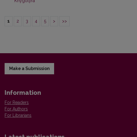
Knygotyra
1
2
3
4
5
>
>>
Make a Submission
Information
For Readers
For Authors
For Librarians