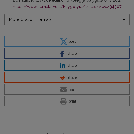
Žurnalas, K. (1972). Redakcinė kolegija.
Knygotyra
,
9
(2), 2.
https://www.zurnalai.vu.lt/knygotyra/article/view/34307
More Citation Formats
post
share
share
share
mail
print