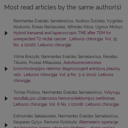
Most read articles by the same author(s)
Narimantas Evaldas Samalavičius, Audrius Dulskas, Vygintas
Aliukonis, Rokas Račkauskas, Alfredas Kilius, Ugnius Mickys,
Hybrid transanal and laparoscopic TME after TEM for
unexpected T2 rectal cancer
,
Lietuvos chirurgija: Vol. 15
No. 4 (2016): Lietuvos chirurgija
Vilma Brazytė, Narimantas Evaldas Samalavičius, Renatas
Tikuišis, Povilas Miliauskas,
Autofluorescencinės
bronchoskopijos reikšmė diagnozuojant ankstyvą plaučių
vėžį
,
Lietuvos chirurgija: Vol. 9 No. 3-4 (2011): Lietuvos
chirurgija
Tomas Poškus, Narimantas Evaldas Samalavičius,
Vėlyvųjų
rezultatų po uždarosios hemoroidektomijos įvertinimas
,
Lietuvos chirurgija: Vol. 6 No. 1 (2008): Lietuvos chirurgija
Edmundas Sakalauskas, Narimantas Evaldas Samalavičius,
Kasparas Gylys, Ramunė Ryliškytė,
Altemeierio operacija