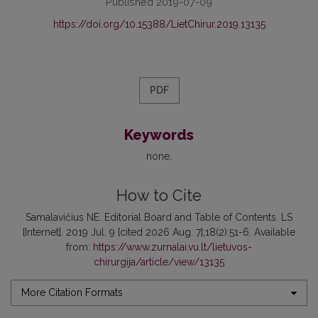
Published 2019-07-09
https://doi.org/10.15388/LietChirur.2019.13135
PDF
Keywords
none
How to Cite
Samalavičius NE. Editorial Board and Table of Contents. LS
[Internet]. 2019 Jul. 9 [cited 2026 Aug. 7];18(2):51-6. Available
from:
https://www.zurnalai.vu.lt/lietuvos-
chirurgija/article/view/13135
More Citation Formats