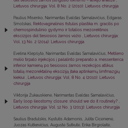
dėl tiesiosios žarnos įstrigusio iškritimo – atvejo analizė
,
Lietuvos chirurgija: Vol. 8 No. 2 (2010): Lietuvos chirurgija
Paulius Misenko, Narimantas Evaldas Samalavičius, Edgaras
Smolskas,
Rektovaginalinės fistulės plastika m. gracilis po
chemospindulinio gydymo ir totalios mezorektinės
ekscizijos dėl tiesiosios žarnos vėžio
,
Lietuvos chirurgija:
Vol. 13 No. 2 (2014): Lietuvos chirurgija
Evelina Klepšytė, Narimantas Evaldas Samalavičius,
Metileno
mėlio tirpalo injekcijos į pašalinto preparato a. messenterica
inferior kamieną po tiesiosios žarnos rezekcijos atlikus
totalią mezorektalinę eksciziją įtaka aptinkamų limfmazgių
kiekiui
,
Lietuvos chirurgija: Vol. 8 No. 4 (2010): Lietuvos
chirurgija
Viktorija Žukauskienė, Narimantas Evaldas Samalavičius,
Early loop ileostomy closure: should we do it routinely?
,
Lietuvos chirurgija: Vol. 12 No. 3 (2013): Lietuvos chirurgija
Saulius Bradulskis, Kęstutis Adamonis, Julita Cicėnienė,
Juozas Kutkevičius, Augustė Sutkutė, Erika Birgiolaitė,