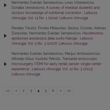
Narimantas Evaldas Samalavičius, Linas Urbanavičius,
Donatas Venskutonis,
A survey of medical students’ and
doctors’ knowledge of nutritional correction
,
Lietuvos
chirurgija: Vol. 13 No. 1 (2014): Lietuvos chirurgija
Renatas Tikuišis, Povilas Miliauskas, Saulius Cicėnas, Aleksas
Žurauskas, Narimantas Evaldas Samalavičius,
Hipotenzinės
epidurinės anestezijos įtaka šunto frakcijai
,
Lietuvos
chirurgija: Vol. 5 No. 3 (2007): Lietuvos chirurgija
Narimantas Evaldas Samalavičius, Marijus Ambrazevičius,
Alfredas Kilius, Kęstutis Petrulis,
Transanal endoscopic
microsurgery (TEM) for early rectal cancer: single center
experience
,
Lietuvos chirurgija: Vol. 12 No. 3 (2013):
Lietuvos chirurgija
<<
<
2
3
4
5
6
>
>>