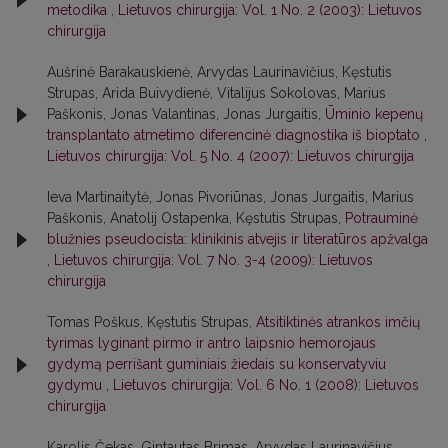
metodika
,
Lietuvos chirurgija: Vol. 1 No. 2 (2003): Lietuvos
chirurgija
Aušrinė Barakauskienė, Arvydas Laurinavičius, Kęstutis
Strupas, Arida Buivydienė, Vitalijus Sokolovas, Marius
Paškonis, Jonas Valantinas, Jonas Jurgaitis,
Ūminio kepenų
transplantato atmetimo diferencinė diagnostika iš bioptato
,
Lietuvos chirurgija: Vol. 5 No. 4 (2007): Lietuvos chirurgija
Ieva Martinaitytė, Jonas Pivoriūnas, Jonas Jurgaitis, Marius
Paškonis, Anatolij Ostapenka, Kęstutis Strupas,
Potrauminė
blužnies pseudocista: klinikinis atvejis ir literatūros apžvalga
,
Lietuvos chirurgija: Vol. 7 No. 3-4 (2009): Lietuvos
chirurgija
Tomas Poškus, Kęstutis Strupas,
Atsitiktinės atrankos imčių
tyrimas lyginant pirmo ir antro laipsnio hemorojaus
gydymą perrišant guminiais žiedais su konservatyviu
gydymu
,
Lietuvos chirurgija: Vol. 6 No. 1 (2008): Lietuvos
chirurgija
Karolis Čekas, Gintautas Brimas, Arvydas Laurinavičius,