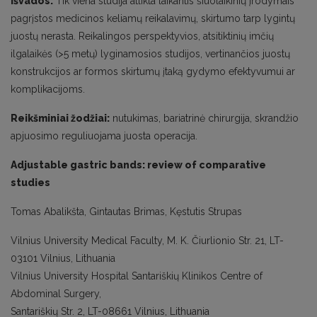
Išvados:
Tik viena studija atlikta laikantis šiuolaikinių įrodymais
pagrįstos medicinos keliamų reikalavimų, skirtumo tarp lygintų
juostų nerasta. Reikalingos perspektyvios, atsitiktinių imčių
ilgalaikės (>5 metų) lyginamosios studijos, vertinančios juostų
konstrukcijos ar formos skirtumų įtaką gydymo efektyvumui ar
komplikacijoms.
Reikšminiai žodžiai:
nutukimas, bariatrinė chirurgija, skrandžio
apjuosimo reguliuojama juosta operacija.
Adjustable gastric bands: review of comparative
studies
Tomas Abalikšta, Gintautas Brimas, Kęstutis Strupas
Vilnius University Medical Faculty, M. K. Čiurlionio Str. 21, LT-
03101 Vilnius, Lithuania
Vilnius University Hospital Santariškių Klinikos Centre of
Abdominal Surgery,
Santariškių Str. 2, LT-08661 Vilnius, Lithuania