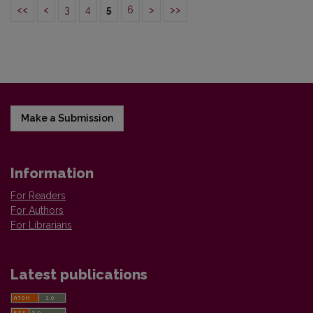
<<
<
3
4
5
6
>
>>
Make a Submission
Information
For Readers
For Authors
For Librarians
Latest publications