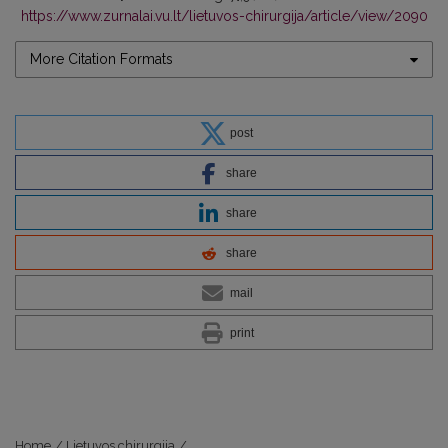
https://www.zurnalai.vu.lt/lietuvos-chirurgija/article/view/2090
More Citation Formats
post
share
share
share
mail
print
Home
/
Lietuvos chirurgija
/