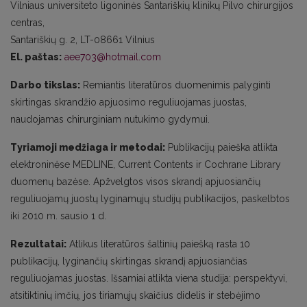
Vilniaus universiteto ligoninės Santariškių klinikų Pilvo chirurgijos
centras,
Santariškių g. 2, LT-08661 Vilnius
El. paštas:
aee703@hotmail.com
Darbo tikslas:
Remiantis literatūros duomenimis palyginti
skirtingas skrandžio apjuosimo reguliuojamas juostas,
naudojamas chirurginiam nutukimo gydymui.
Tyriamoji medžiaga ir metodai:
Publikacijų paieška atlikta
elektroninėse MEDLINE, Current Contents ir Cochrane Library
duomenų bazėse. Apžvelgtos visos skrandį apjuosiančių
reguliuojamų juostų lyginamųjų studijų publikacijos, paskelbtos
iki 2010 m. sausio 1 d.
Rezultatai:
Atlikus literatūros šaltinių paiešką rasta 10
publikacijų, lyginančių skirtingas skrandį apjuosiančias
reguliuojamas juostas. Išsamiai atlikta viena studija: perspektyvi,
atsitiktinių imčių, jos tiriamųjų skaičius didelis ir stebėjimo