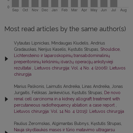
Most read articles by the same author(s)
Vytautas Lipnickas, Mindaugas Kiudelis, Andrius
Gradauskas, Nerijus Kaselis, Kęstutis Strupas,
Shouldice,
Lichtensteino ir laparoskopinių transabdominalinių
preperitoninių kirkšninių išvaržų operacijų ankstyvieji
rezultatai
,
Lietuvos chirurgija: Vol. 4 No. 4 (2006): Lietuvos
chirurgija
Marius Paškonis, Laimutis Andreika, Linas Andreika, Jonas
Jurgaitis, Feliksas Jankevičius, Kęstutis Strupas,
De novo
renal cell carcinoma in a kidney allograft treatment with
percutaneous radiofrequency ablation: a case report
,
Lietuvos chirurgija: Vol. 14 No. 4 (2015): Lietuvos chirurgija
Paulius Žeromskas, Algimantas Bubnys, Kęstutis Strupas,
Nauja skydliaukės masės ir tūrio matavimo ultragarsu