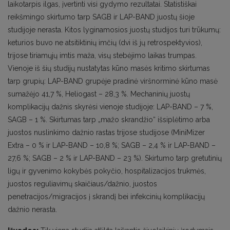
laikotarpis ilgas, įvertinti visi gydymo rezultatai. Statistiškai
reikšmingo skirtumo tarp SAGB ir LAP-BAND juostų šioje
studijoje nerasta. Kitos lyginamosios juostų studijos turi trūkumų:
keturios buvo ne atsitiktinių imčių (dvi iš jų retrospektyvios),
trijose tiriamųjų imtis maža, visų stebėjimo laikas trumpas.
Vienoje iš šių studijų nustatytas kūno masės kritimo skirtumas
tarp grupių: LAP-BAND grupėje pradinė viršnorminė kūno masė
sumažėjo 41,7 %, Heliogast – 28,3 %. Mechaninių juostų
komplikacijų dažnis skyrėsi vienoje studijoje: LAP-BAND – 7 %,
SAGB – 1 %. Skirtumas tarp „mažo skrandžio“ išsiplėtimo arba
juostos nuslinkimo dažnio rastas trijose studijose (MiniMizer
Extra – 0 % ir LAP-BAND – 10,8 %; SAGB – 2,4 % ir LAP-BAND –
27,6 %; SAGB – 2 % ir LAP-BAND – 23 %). Skirtumo tarp gretutinių
ligų ir gyvenimo kokybės pokyčio, hospitalizacijos trukmės,
juostos reguliavimų skaičiaus/dažnio, juostos
penetracijos/migracijos į skrandį bei infekcinių komplikacijų
dažnio nerasta.