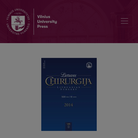
Reguliuojamos skrandžio apjuosimo juostos: lyginamųjų studijų ap