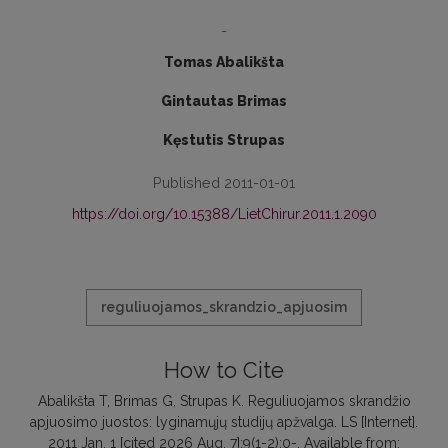
-
Tomas Abalikšta
Gintautas Brimas
Kęstutis Strupas
Published 2011-01-01
https://doi.org/10.15388/LietChirur.2011.1.2090
reguliuojamos_skrandzio_apjuosim
How to Cite
Abalikšta T, Brimas G, Strupas K. Reguliuojamos skrandžio
apjuosimo juostos: lyginamųjų studijų apžvalga. LS [Internet].
2011 Jan. 1 [cited 2026 Aug. 7];9(1-2):0-. Available from: