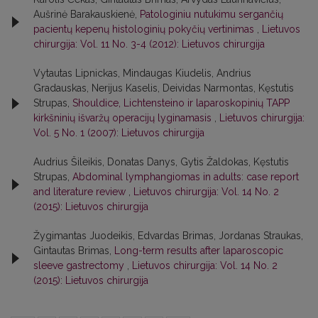
Aušrinė Barakauskienė,
Patologiniu nutukimu sergančių
pacientų kepenų histologinių pokyčių vertinimas
,
Lietuvos
chirurgija: Vol. 11 No. 3-4 (2012): Lietuvos chirurgija
Vytautas Lipnickas, Mindaugas Kiudelis, Andrius
Gradauskas, Nerijus Kaselis, Deividas Narmontas, Kęstutis
Strupas,
Shouldice, Lichtensteino ir laparoskopinių TAPP
kirkšninių išvaržų operacijų lyginamasis
,
Lietuvos chirurgija:
Vol. 5 No. 1 (2007): Lietuvos chirurgija
Audrius Šileikis, Donatas Danys, Gytis Žaldokas, Kęstutis
Strupas,
Abdominal lymphangiomas in adults: case report
and literature review
,
Lietuvos chirurgija: Vol. 14 No. 2
(2015): Lietuvos chirurgija
Žygimantas Juodeikis, Edvardas Brimas, Jordanas Straukas,
Gintautas Brimas,
Long-term results after laparoscopic
sleeve gastrectomy
,
Lietuvos chirurgija: Vol. 14 No. 2
(2015): Lietuvos chirurgija