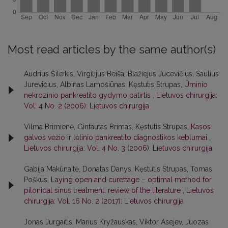
Most read articles by the same author(s)
Audrius Šileikis, Virgilijus Beiša, Blažiejus Jucevičius, Saulius
Jurevičius, Albinas Lamošiūnas, Kęstutis Strupas,
Ūminio
nekrozinio pankreatito gydymo patirtis
,
Lietuvos chirurgija:
Vol. 4 No. 2 (2006): Lietuvos chirurgija
Vilma Brimienė, Gintautas Brimas, Kęstutis Strupas,
Kasos
galvos vėžio ir lėtinio pankreatito diagnostikos keblumai
,
Lietuvos chirurgija: Vol. 4 No. 3 (2006): Lietuvos chirurgija
Gabija Makūnaitė, Donatas Danys, Kęstutis Strupas, Tomas
Poškus,
Laying open and curettage – optimal method for
pilonidal sinus treatment: review of the literature
,
Lietuvos
chirurgija: Vol. 16 No. 2 (2017): Lietuvos chirurgija
Jonas Jurgaitis, Marius Kryžauskas, Viktor Asejev, Juozas