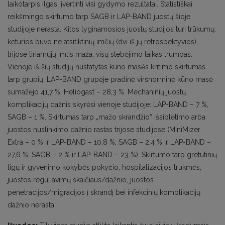
laikotarpis ilgas, įvertinti visi gydymo rezultatai. Statistiškai
reikšmingo skirtumo tarp SAGB ir LAP-BAND juostų šioje
studijoje nerasta. Kitos lyginamosios juostų studijos turi trūkumų:
keturios buvo ne atsitiktinių imčių (dvi iš jų retrospektyvios),
trijose tiriamųjų imtis maža, visų stebėjimo laikas trumpas.
Vienoje iš šių studijų nustatytas kūno masės kritimo skirtumas
tarp grupių: LAP-BAND grupėje pradinė viršnorminė kūno masė
sumažėjo 41,7 %, Heliogast – 28,3 %. Mechaninių juostų
komplikacijų dažnis skyrėsi vienoje studijoje: LAP-BAND – 7 %,
SAGB – 1 %. Skirtumas tarp „mažo skrandžio“ išsiplėtimo arba
juostos nuslinkimo dažnio rastas trijose studijose (MiniMizer
Extra – 0 % ir LAP-BAND – 10,8 %; SAGB – 2,4 % ir LAP-BAND –
27,6 %; SAGB – 2 % ir LAP-BAND – 23 %). Skirtumo tarp gretutinių
ligų ir gyvenimo kokybės pokyčio, hospitalizacijos trukmės,
juostos reguliavimų skaičiaus/dažnio, juostos
penetracijos/migracijos į skrandį bei infekcinių komplikacijų
dažnio nerasta.