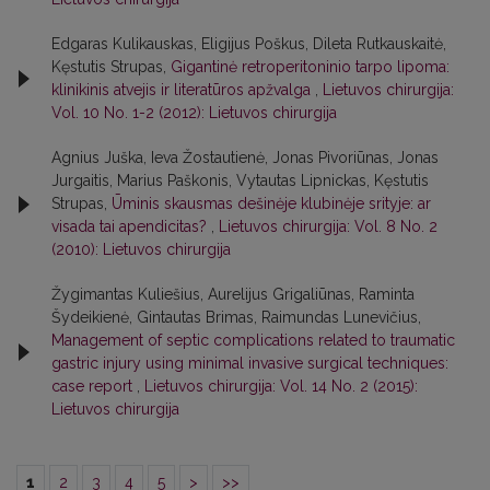
Edgaras Kulikauskas, Eligijus Poškus, Dileta Rutkauskaitė,
Kęstutis Strupas,
Gigantinė retroperitoninio tarpo lipoma:
klinikinis atvejis ir literatūros apžvalga
,
Lietuvos chirurgija:
Vol. 10 No. 1-2 (2012): Lietuvos chirurgija
Agnius Juška, Ieva Žostautienė, Jonas Pivoriūnas, Jonas
Jurgaitis, Marius Paškonis, Vytautas Lipnickas, Kęstutis
Strupas,
Ūminis skausmas dešinėje klubinėje srityje: ar
visada tai apendicitas?
,
Lietuvos chirurgija: Vol. 8 No. 2
(2010): Lietuvos chirurgija
Žygimantas Kuliešius, Aurelijus Grigaliūnas, Raminta
Šydeikienė, Gintautas Brimas, Raimundas Lunevičius,
Management of septic complications related to traumatic
gastric injury using minimal invasive surgical techniques:
case report
,
Lietuvos chirurgija: Vol. 14 No. 2 (2015):
Lietuvos chirurgija
1
2
3
4
5
>
>>