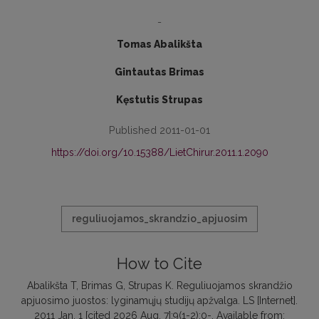
-
Tomas Abalikšta
Gintautas Brimas
Kęstutis Strupas
Published 2011-01-01
https://doi.org/10.15388/LietChirur.2011.1.2090
reguliuojamos_skrandzio_apjuosim
How to Cite
Abalikšta T, Brimas G, Strupas K. Reguliuojamos skrandžio
apjuosimo juostos: lyginamųjų studijų apžvalga. LS [Internet].
2011 Jan. 1 [cited 2026 Aug. 7];9(1-2):0-. Available from: