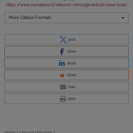
https://www.zurnalai.vu.lt/lietuvos-chirurgija/article/view/2090
More Citation Formats
post
share
share
share
mail
print
Home
/
Lietuvos chirurgija
/