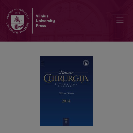
Reguliuojamos skrandžio apjuosimo juostos: lyginamųjų studijų ap