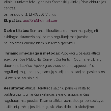
Vilniaus universiteto ligoninės Santariškių klinikų Pilvo chirurgijos
centras,
Santariškių g. 2, LT-08661 Vilnius
El. paštas:
aee703@hotmail.com
Darbo tikslas:
Remiantis literatūros duomenimis palyginti
skirtingas skrandžio apjuosimo reguliuojamas juostas,
naudojamas chirurginiam nutukimo gydymui.
Tyriamoji medžiaga ir metodai:
Publikacijų paieška atlikta
elektroninėse MEDLINE, Current Contents ir Cochrane Library
duomenų bazėse. Apžvelgtos visos skrandį apjuosiančių
reguliuojamų juostų lyginamųjų studijų publikacijos, paskelbtos
iki 2010 m. sausio 1 d.
Rezultatai:
Atlikus literatūros šaltinių paiešką rasta 10
publikacijų, lyginančių skirtingas skrandį apjuosiančias
reguliuojamas juostas. Išsamiai atlikta viena studija: perspektyvi,
atsitiktinių imčių, jos tiriamųjų skaičius didelis ir stebėjimo