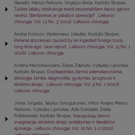
Stanaitis, Marius Paškonis, Virgilijus Beiša, Kęstutis Strupas,
Tulžies latakų obstrukcija esant neoperabiliam kasos galvos
navikui. Stentavimas ar paliatyvi operacija?
,
Lietuvos
chirurgija: Vol. 13 No. 3 (2014): Lietuvos chirurgija
Andrej Kolosov, Valdemaras Jotautas, Kęstutis Strupas,
Perianal abscesses caused by an ingested foreign body
long time ago: case report
,
Lietuvos chirurgija: Vol. 15 No. 1
(2016): Lietuvos chirurgija
Kristina Marcinkevičienė, Elena Zdanytė, Vytautas Lipnickas,
Kęstutis Strupas,
Dvylikapirštės žarnos adenokarcinoma:
etiologija, klinika, diagnostika, gydymas, prognozė ir
klinikinis atvejis
,
Lietuvos chirurgija: Vol. 5 No. 1 (2007):
Lietuvos chirurgija
Jonas Jurgaitis, Saulius Sologubovas, Viktor Asejev, Marius
Paškonis, Vytautas Lipnickas, Asta Dukštaitė, Dileta
Rutkauskaitė, Kęstutis Strupas,
Suaugusiųjų žarnos
invaginacija: klinikinio atvejo pristatymas ir literatūros
apžvalga
,
Lietuvos chirurgija: Vol. 10 No. 1-2 (2012):
Lietuvos chirurgija