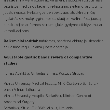
Išvados:
Tik viena studija atlikta laikantis šiuolaikinių įrodymais
pagrįstos medicinos keliamų reikalavimų, skirtumo tarp lygintų
juostų nerasta. Reikalingos perspektyvios, atsitiktinių imčių
ilgalaikės (>5 metų) lyginamosios studijos, vertinančios juostų
konstrukcijos ar formos skirtumų įtaką gydymo efektyvumui ar
komplikacijoms.
Reikšminiai žodžiai:
nutukimas, bariatrinė chirurgija, skrandžio
apjuosimo reguliuojama juosta operacija.
Adjustable gastric bands: review of comparative
studies
Tomas Abalikšta, Gintautas Brimas, Kęstutis Strupas
Vilnius University Medical Faculty, M. K. Čiurlionio Str. 21, LT-
03101 Vilnius, Lithuania
Vilnius University Hospital Santariškių Klinikos Centre of
Abdominal Surgery,
Santariškių Str. 2, LT-08661 Vilnius, Lithuania