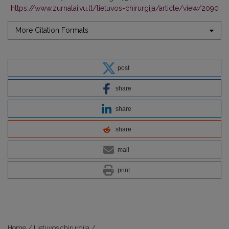
https://www.zurnalai.vu.lt/lietuvos-chirurgija/article/view/2090
More Citation Formats
post
share
share
share
mail
print
Home
/
Lietuvos chirurgija
/