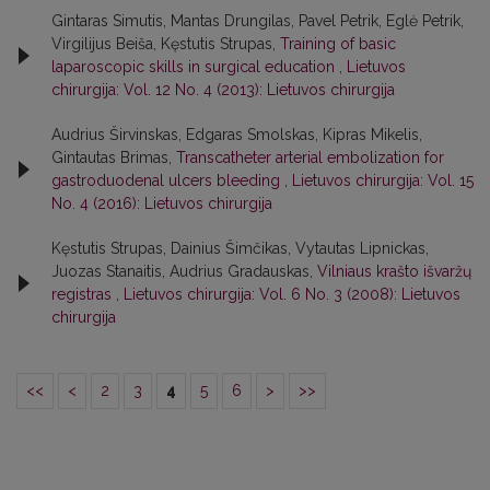
Gintaras Simutis, Mantas Drungilas, Pavel Petrik, Eglė Petrik,
Virgilijus Beiša, Kęstutis Strupas,
Training of basic
laparoscopic skills in surgical education
,
Lietuvos
chirurgija: Vol. 12 No. 4 (2013): Lietuvos chirurgija
Audrius Širvinskas, Edgaras Smolskas, Kipras Mikelis,
Gintautas Brimas,
Transcatheter arterial embolization for
gastroduodenal ulcers bleeding
,
Lietuvos chirurgija: Vol. 15
No. 4 (2016): Lietuvos chirurgija
Kęstutis Strupas, Dainius Šimčikas, Vytautas Lipnickas,
Juozas Stanaitis, Audrius Gradauskas,
Vilniaus krašto išvaržų
registras
,
Lietuvos chirurgija: Vol. 6 No. 3 (2008): Lietuvos
chirurgija
<<
<
2
3
4
5
6
>
>>