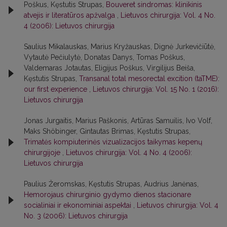
Poškus, Kęstutis Strupas,
Bouveret sindromas: klinikinis
atvejis ir literatūros apžvalga
,
Lietuvos chirurgija: Vol. 4 No.
4 (2006): Lietuvos chirurgija
Saulius Mikalauskas, Marius Kryžauskas, Dignė Jurkevičiūtė,
Vytautė Pečiulytė, Donatas Danys, Tomas Poškus,
Valdemaras Jotautas, Eligijus Poškus, Virgilijus Beiša,
Kęstutis Strupas,
Transanal total mesorectal excition (taTME):
our first experience
,
Lietuvos chirurgija: Vol. 15 No. 1 (2016):
Lietuvos chirurgija
Jonas Jurgaitis, Marius Paškonis, Artūras Samuilis, Ivo Volf,
Maks Shöbinger, Gintautas Brimas, Kęstutis Strupas,
Trimatės kompiuterinės vizualizacijos taikymas kepenų
chirurgijoje
,
Lietuvos chirurgija: Vol. 4 No. 4 (2006):
Lietuvos chirurgija
Paulius Žeromskas, Kęstutis Strupas, Audrius Janėnas,
Hemorojaus chirurginio gydymo dienos stacionare
socialiniai ir ekonominiai aspektai
,
Lietuvos chirurgija: Vol. 4
No. 3 (2006): Lietuvos chirurgija