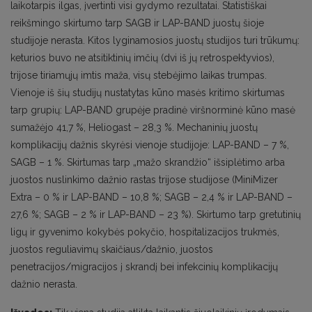
laikotarpis ilgas, įvertinti visi gydymo rezultatai. Statistiškai
reikšmingo skirtumo tarp SAGB ir LAP-BAND juostų šioje
studijoje nerasta. Kitos lyginamosios juostų studijos turi trūkumų:
keturios buvo ne atsitiktinių imčių (dvi iš jų retrospektyvios),
trijose tiriamųjų imtis maža, visų stebėjimo laikas trumpas.
Vienoje iš šių studijų nustatytas kūno masės kritimo skirtumas
tarp grupių: LAP-BAND grupėje pradinė viršnorminė kūno masė
sumažėjo 41,7 %, Heliogast – 28,3 %. Mechaninių juostų
komplikacijų dažnis skyrėsi vienoje studijoje: LAP-BAND – 7 %,
SAGB – 1 %. Skirtumas tarp „mažo skrandžio“ išsiplėtimo arba
juostos nuslinkimo dažnio rastas trijose studijose (MiniMizer
Extra – 0 % ir LAP-BAND – 10,8 %; SAGB – 2,4 % ir LAP-BAND –
27,6 %; SAGB – 2 % ir LAP-BAND – 23 %). Skirtumo tarp gretutinių
ligų ir gyvenimo kokybės pokyčio, hospitalizacijos trukmės,
juostos reguliavimų skaičiaus/dažnio, juostos
penetracijos/migracijos į skrandį bei infekcinių komplikacijų
dažnio nerasta.