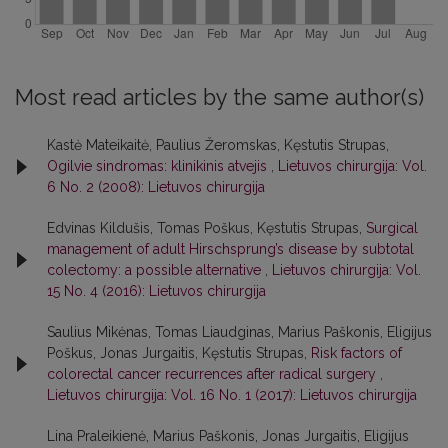
Most read articles by the same author(s)
Kastė Mateikaitė, Paulius Žeromskas, Kęstutis Strupas,
Ogilvie sindromas: klinikinis atvejis
,
Lietuvos chirurgija: Vol.
6 No. 2 (2008): Lietuvos chirurgija
Edvinas Kildušis, Tomas Poškus, Kęstutis Strupas,
Surgical
management of adult Hirschsprung’s disease by subtotal
colectomy: a possible alternative
,
Lietuvos chirurgija: Vol.
15 No. 4 (2016): Lietuvos chirurgija
Saulius Mikėnas, Tomas Liaudginas, Marius Paškonis, Eligijus
Poškus, Jonas Jurgaitis, Kęstutis Strupas,
Risk factors of
colorectal cancer recurrences after radical surgery
,
Lietuvos chirurgija: Vol. 16 No. 1 (2017): Lietuvos chirurgija
Lina Praleikienė, Marius Paškonis, Jonas Jurgaitis, Eligijus