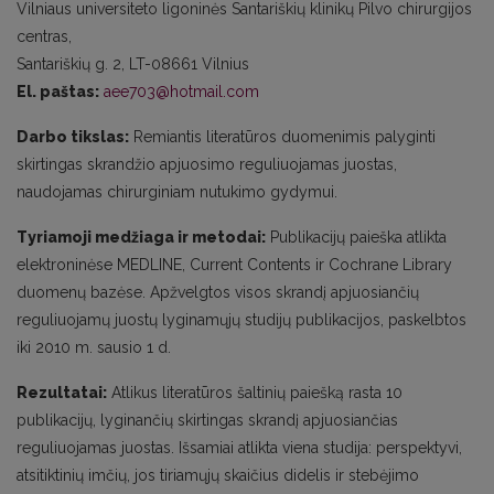
Vilniaus universiteto ligoninės Santariškių klinikų Pilvo chirurgijos
centras,
Santariškių g. 2, LT-08661 Vilnius
El. paštas:
aee703@hotmail.com
Darbo tikslas:
Remiantis literatūros duomenimis palyginti
skirtingas skrandžio apjuosimo reguliuojamas juostas,
naudojamas chirurginiam nutukimo gydymui.
Tyriamoji medžiaga ir metodai:
Publikacijų paieška atlikta
elektroninėse MEDLINE, Current Contents ir Cochrane Library
duomenų bazėse. Apžvelgtos visos skrandį apjuosiančių
reguliuojamų juostų lyginamųjų studijų publikacijos, paskelbtos
iki 2010 m. sausio 1 d.
Rezultatai:
Atlikus literatūros šaltinių paiešką rasta 10
publikacijų, lyginančių skirtingas skrandį apjuosiančias
reguliuojamas juostas. Išsamiai atlikta viena studija: perspektyvi,
atsitiktinių imčių, jos tiriamųjų skaičius didelis ir stebėjimo