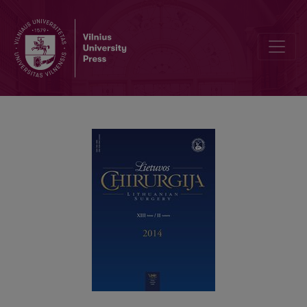
Reguliuojamos skrandžio apjuosimo juostos: lyginamųjų studijų ap