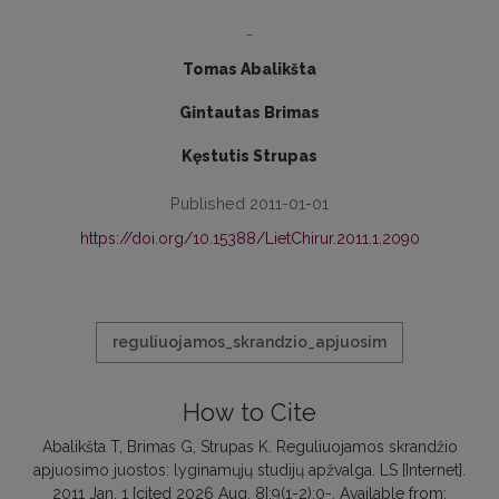
-
Tomas Abalikšta
Gintautas Brimas
Kęstutis Strupas
Published 2011-01-01
https://doi.org/10.15388/LietChirur.2011.1.2090
reguliuojamos_skrandzio_apjuosim
How to Cite
Abalikšta T, Brimas G, Strupas K. Reguliuojamos skrandžio
apjuosimo juostos: lyginamųjų studijų apžvalga. LS [Internet].
2011 Jan. 1 [cited 2026 Aug. 8];9(1-2):0-. Available from: