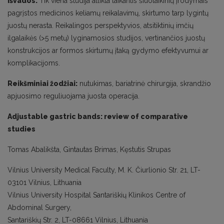
Išvados:
Tik viena studija atlikta laikantis šiuolaikinių įrodymais
pagrįstos medicinos keliamų reikalavimų, skirtumo tarp lygintų
juostų nerasta. Reikalingos perspektyvios, atsitiktinių imčių
ilgalaikės (>5 metų) lyginamosios studijos, vertinančios juostų
konstrukcijos ar formos skirtumų įtaką gydymo efektyvumui ar
komplikacijoms.
Reikšminiai žodžiai:
nutukimas, bariatrinė chirurgija, skrandžio
apjuosimo reguliuojama juosta operacija.
Adjustable gastric bands: review of comparative
studies
Tomas Abalikšta, Gintautas Brimas, Kęstutis Strupas
Vilnius University Medical Faculty, M. K. Čiurlionio Str. 21, LT-
03101 Vilnius, Lithuania
Vilnius University Hospital Santariškių Klinikos Centre of
Abdominal Surgery,
Santariškių Str. 2, LT-08661 Vilnius, Lithuania