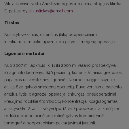
Vilniaus vniversiteto Anesteziologijos ir reanimatologijos klinika
El paštas:
gytis.sustickas@gmail.com
Tikslas
Nustatyti veiksnius, darančius įtaką pooperaciniam
intrakranijiniam pakraujavimui po galvos smegenų operacijų.
Ligoniai ir metodai
Nuo 2007 m. lapkričio iki 11 iki 2009 m. vasario prospektyviai
išnagrinėti duomenys 640 pacientų, kuriems Vilniaus greitosios
pagalbos universitetinės ligoninės Neurochirurgijos skyriuje
atlikta 820 galvos smegenų operacijų. Buvo vertinama paciento
amžius, lytis, diagnozė, operacija, chirurgas, priešoperaciniai
krešėjimo rodikliai (trombocitų koncentracija, koagulograma),
ankstyvi (iki 12 val.) ir vėlyvi (po 12 val.) pooperaciniai krešėjimo
rodikliai, pooperacinė kontrolinė galvos kompiuterinė
tomografija pooperaciniam pakraujavimui įvertinti.