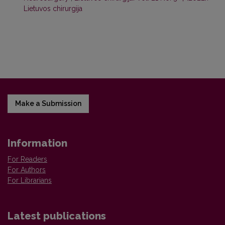
Lietuvos chirurgija
Make a Submission
Information
For Readers
For Authors
For Librarians
Latest publications