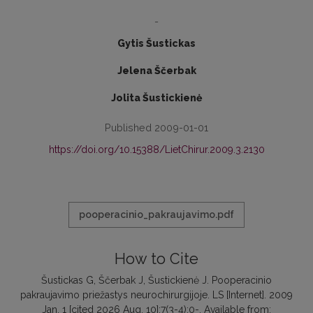
-
Gytis Šustickas
Jelena Ščerbak
Jolita Šustickienė
Published 2009-01-01
https://doi.org/10.15388/LietChirur.2009.3.2130
pooperacinio_pakraujavimo.pdf
How to Cite
Šustickas G, Ščerbak J, Šustickienė J. Pooperacinio
pakraujavimo priežastys neurochirurgijoje. LS [Internet]. 2009
Jan. 1 [cited 2026 Aug. 10];7(3-4):0-. Available from: