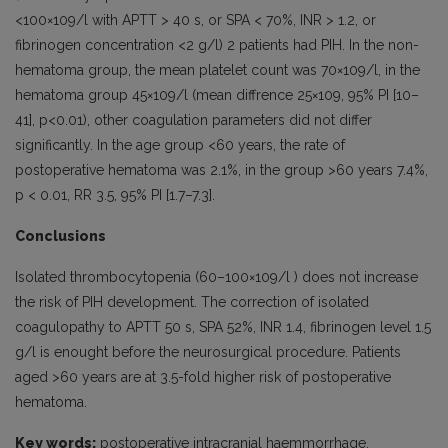
<100×109/l with APTT > 40 s, or SPA < 70%, INR > 1.2, or
fibrinogen concentration <2 g/l) 2 patients had PIH. In the non-
hematoma group, the mean platelet count was 70×109/l, in the
hematoma group 45×109/l (mean diffrence 25×109, 95% PI [10–
41], p<0.01), other coagulation parameters did not differ
significantly. In the age group <60 years, the rate of
postoperative hematoma was 2.1%, in the group >60 years 7.4%,
p < 0.01, RR 3.5, 95% PI [1.7–7.3].
Conclusions
Isolated thrombocytopenia (60–100×109/l ) does not increase
the risk of PIH development. The correction of isolated
coagulopathy to APTT 50 s, SPA 52%, INR 1.4, fibrinogen level 1.5
g/l is enought before the neurosurgical procedure. Patients
aged >60 years are at 3.5-fold higher risk of postoperative
hematoma.
Key words:
postoperative intracranial haemmorrhage,