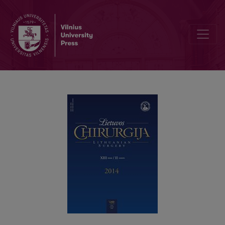
Pooperacinio pakraujavimo priežastys neurochirurgijoje