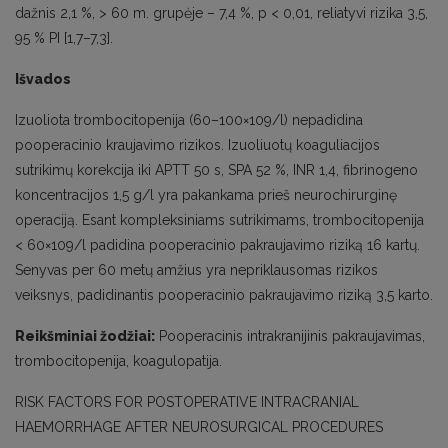
dažnis 2,1 %, > 60 m. grupėje – 7,4 %, p < 0,01, reliatyvi rizika 3,5,
95 % PI [1,7–7,3].
Išvados
Izuoliota trombocitopenija (60–100×109/l) nepadidina
pooperacinio kraujavimo rizikos. Izuoliuotų koaguliacijos
sutrikimų korekcija iki APTT 50 s, SPA 52 %, INR 1,4, fibrinogeno
koncentracijos 1,5 g/l yra pakankama prieš neurochirurginę
operaciją. Esant kompleksiniams sutrikimams, trombocitopenija
< 60×109/l padidina pooperacinio pakraujavimo riziką 16 kartų.
Senyvas per 60 metų amžius yra nepriklausomas rizikos
veiksnys, padidinantis pooperacinio pakraujavimo riziką 3,5 karto.
Reikšminiai žodžiai:
Pooperacinis intrakranijinis pakraujavimas,
trombocitopenija, koagulopatija.
RISK FACTORS FOR POSTOPERATIVE INTRACRANIAL
HAEMORRHAGE AFTER NEUROSURGICAL PROCEDURES