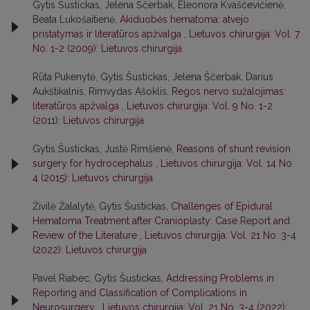
Gytis Šustickas, Jelena Ščerbak, Eleonora Kvaščevičienė,
Beata Lukošaitienė,
Akiduobės hematoma: atvejo
pristatymas ir literatūros apžvalga
,
Lietuvos chirurgija: Vol. 7
No. 1-2 (2009): Lietuvos chirurgija
Rūta Pukenytė, Gytis Šustickas, Jelena Ščerbak, Darius
Aukštikalnis, Rimvydas Ašoklis,
Regos nervo sužalojimas:
literatūros apžvalga
,
Lietuvos chirurgija: Vol. 9 No. 1-2
(2011): Lietuvos chirurgija
Gytis Šustickas, Justė Rimšienė,
Reasons of shunt revision
surgery for hydrocephalus
,
Lietuvos chirurgija: Vol. 14 No.
4 (2015): Lietuvos chirurgija
Živilė Žalalytė, Gytis Šustickas,
Challenges of Epidural
Hematoma Treatment after Cranioplasty: Case Report and
Review of the Literature
,
Lietuvos chirurgija: Vol. 21 No. 3-4
(2022): Lietuvos chirurgija
Pavel Riabec, Gytis Šustickas,
Addressing Problems in
Reporting and Classification of Complications in
Neurosurgery
,
Lietuvos chirurgija: Vol. 21 No. 3-4 (2022):