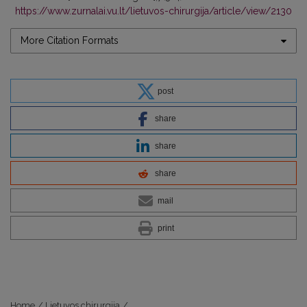
https://www.zurnalai.vu.lt/lietuvos-chirurgija/article/view/2130
More Citation Formats
post
share
share
share
mail
print
Home
/
Lietuvos chirurgija
/