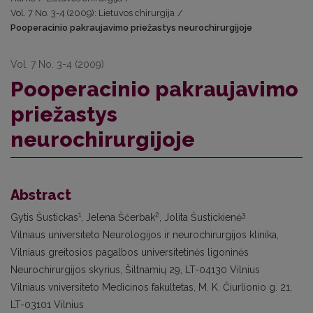
Vol. 7 No. 3-4 (2009): Lietuvos chirurgija
/
Pooperacinio pakraujavimo priežastys neurochirurgijoje
Vol. 7 No. 3-4 (2009)
Pooperacinio pakraujavimo
priežastys
neurochirurgijoje
Abstract
1
2
3
Gytis Šustickas
, Jelena Ščerbak
, Jolita Šustickienė
Vilniaus universiteto Neurologijos ir neurochirurgijos klinika,
Vilniaus greitosios pagalbos universitetinės ligoninės
Neurochirurgijos skyrius, Šiltnamių 29, LT-04130 Vilnius
Vilniaus vniversiteto Medicinos fakultetas, M. K. Čiurlionio g. 21,
LT-03101 Vilnius