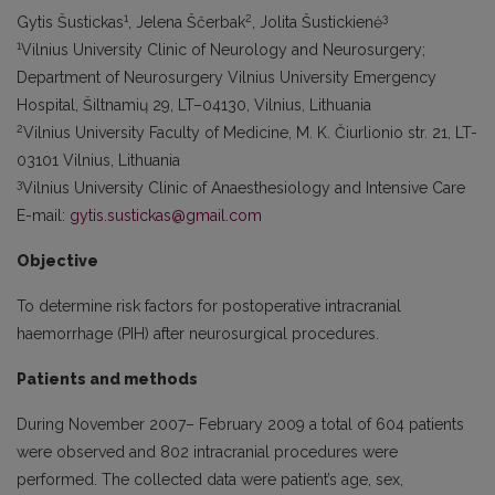
1
2
3
Gytis Šustickas
, Jelena Ščerbak
, Jolita Šustickienė
1
Vilnius University Clinic of Neurology and Neurosurgery;
Department of Neurosurgery Vilnius University Emergency
Hospital, Šiltnamių 29, LT–04130, Vilnius, Lithuania
2
Vilnius University Faculty of Medicine, M. K. Čiurlionio str. 21, LT-
03101 Vilnius, Lithuania
3
Vilnius University Clinic of Anaesthesiology and Intensive Care
E-mail:
gytis.sustickas@gmail.com
Objective
To determine risk factors for postoperative intracranial
haemorrhage (PIH) after neurosurgical procedures.
Patients and methods
During November 2007– February 2009 a total of 604 patients
were observed and 802 intracranial procedures were
performed. The collected data were patient’s age, sex,