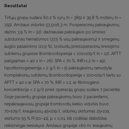
Rezultatai
Tirtųjų grupę sudarė 60,2 % vyrų (n = 385) ir 39,8 % moterų (n =
255). Amžiaus vidurkis 53,5±16,3 m. Pooperacinių pakraujavimų
dažnis 3,9 % (n = 32), dažniausiai pakraujavo po ūminės
subdurinės hematomos (37,5 % visų pakraujavimų) ir smegenų
auglio pašalinimo (21,9 %). Izoliuotų priešoperacinių krešėjimo
sutrikimų grupėse (trombocitopenija < 100×109/l (n = 12), APTT
pailgėjimas > 40 s (n = 26), SPA < 70 %, INR>1,2 (n = 49),
hipofibrinogenemija < 2 g/l (n = 5) pakraujavimų nenustyta.
Kompleksinių sutrikimų (trombocitopenija < 100×109/l kartu su
APTT > 40 s ar SPA < 70 %, INR > 1,2, ar fibrinogeno
koncentracija < 2 g/l) prieš operaciją grupę sudarė 7 pacientai.
Šioje pacientų grupėje pakraujavimų buvo 2 pacientams,
nepakraujavusių grupėje trombocitų kiekio vidurkis buvo
70×109/l, kraujavusių 45×109/l, vidurkių skirtumas 25×109,
skirtumo 95 % PI [10–41], p < 0,01, kiti rodikliai statistiškai
reikšmingai nesiskyrė. Amžiaus grupėje <60 m. kraujavimų