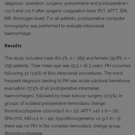
diagnosis, operation, surgeon, preoperative and postoperative (
<12 h and >12 h after surgery) coagulation tests (PLT, APTT, SPA,
INR, fibrinogen level). For all patients, postoperative computer
tomography was performed to evaluate intracranial
haemorrhage.
Results
The study included male (60.2%, n = 385) and female (39.8%, n =
255) patients. Their mean age was 53.5 ± 16.3 years. PIH occurred
following 32 (3.9%) of 802 intracranial procedures. The most
frequent diagnosis leading to PIH was acute subdural hematoma
evacuation (37.5% of all postoperative intracranial
haemorrhages), followed by brain tumour surgery (21.9%). In
groups of isolated preoperative hemostasis change:
thrombocytopenia <100×109/l (n = 12), APTT >40 s (n = 26),
SPA<70%, INR>1.2 (n = 49), hypofibrinogenemy <2 g/l (n = 5)
there was no PIH. In the complex hemostasis change group
(thrombocytopenia