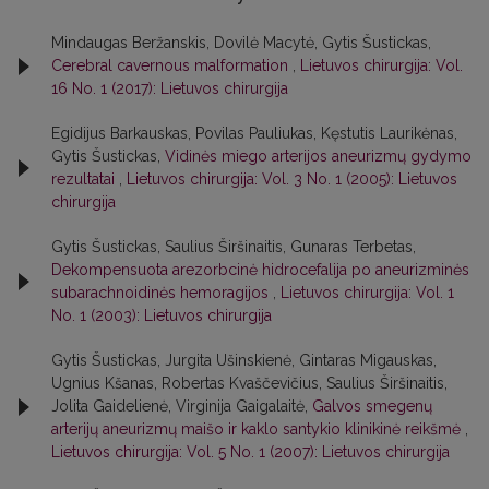
Mindaugas Beržanskis, Dovilė Macytė, Gytis Šustickas,
Cerebral cavernous malformation
,
Lietuvos chirurgija: Vol.
16 No. 1 (2017): Lietuvos chirurgija
Egidijus Barkauskas, Povilas Pauliukas, Kęstutis Laurikėnas,
Gytis Šustickas,
Vidinės miego arterijos aneurizmų gydymo
rezultatai
,
Lietuvos chirurgija: Vol. 3 No. 1 (2005): Lietuvos
chirurgija
Gytis Šustickas, Saulius Širšinaitis, Gunaras Terbetas,
Dekompensuota arezorbcinė hidrocefalija po aneurizminės
subarachnoidinės hemoragijos
,
Lietuvos chirurgija: Vol. 1
No. 1 (2003): Lietuvos chirurgija
Gytis Šustickas, Jurgita Ušinskienė, Gintaras Migauskas,
Ugnius Kšanas, Robertas Kvaščevičius, Saulius Širšinaitis,
Jolita Gaidelienė, Virginija Gaigalaitė,
Galvos smegenų
arterijų aneurizmų maišo ir kaklo santykio klinikinė reikšmė
,
Lietuvos chirurgija: Vol. 5 No. 1 (2007): Lietuvos chirurgija