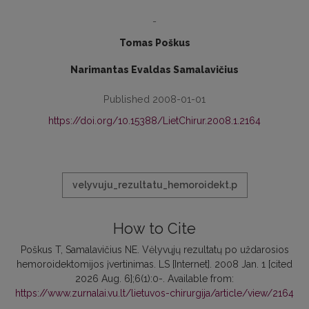
-
Tomas Poškus
Narimantas Evaldas Samalavičius
Published 2008-01-01
https://doi.org/10.15388/LietChirur.2008.1.2164
velyvuju_rezultatu_hemoroidekt.p
How to Cite
Poškus T, Samalavičius NE. Vėlyvųjų rezultatų po uždarosios
hemoroidektomijos įvertinimas. LS [Internet]. 2008 Jan. 1 [cited
2026 Aug. 6];6(1):0-. Available from:
https://www.zurnalai.vu.lt/lietuvos-chirurgija/article/view/2164