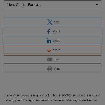
More Citation Formats
post
share
share
share
mail
print
Home
/
Lietuvos chirurgija
/
Vol. 6 No. 1 (2008): Lietuvos chirurgija
/
Vėlyvųjų rezultatų po uždarosios hemoroidektomijos įvertinimas