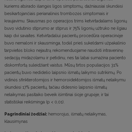
kuriems atsirado išangės ligos simptomų, dažniausiai skundėsi
besikartojančiais perianalinės trombozės simptomais ir
kraujavimu. Skausmas po operacijos trims ketvirtadaliams ligonių
buvo vidutinio stiprumo ar stiprus ir 75% ligonių užtruko ne ilgiau
kaip dvi savaites. Ketvirtadaliui pacientų procedūra operacinėje
buvo nemaloni ir skausminga, todėl prieš sukeldami užpakalinio
tarpvietės bloko nejautrą rekomenduojame naudoti intraveninę
sedaciją midazolamu ir petidinu, nes tai labai sumažina paciento
diskomfortą suleidžiant vaistus. Mūsų tirtos populiacijos 31%
pacientų buvo nedidelio laipsnio išmatų laikymo sutrikimų. Po
vidinės sfinkterotomijos ir hemoroidektomijos išmatų nelaikymu
skundėsi 17% pacientų, tačiau didesnio laipsnio išmatų
nelaikymas pasitaiko beveik išimtinai šioje grupėje, ir tai
statistiškai reikšminga (p < 0,01).
Pagrindiniai žodžiai:
hemorojus, išmatų nelaikymas,
klausimynas