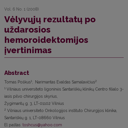
Vol. 6 No. 1 (2008)
Vėlyvųjų rezultatų po
uždarosios
hemoroidektomijos
įvertinimas
Abstract
1
2
Tomas Poškus
, Narimantas Evaldas Samalavičius
1
Vilniaus universiteto ligoninės Santariškių klinikų Centro filialo 3-
iasis pilvo chirurgijos skyrius,
Žygimantų g. 3, LT-01102 Vilnius
2
Vilniaus universiteto Onkologijos instituto Chirurgijos klinika,
Santariškių g. 1, LT-08660 Vilnius
El paštas:
toshcus@yahoo.com