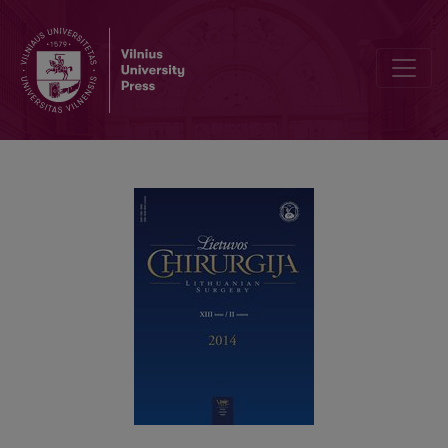
Vėlyvųjų rezultatų po uždarosios hemoroidektomijos įvertinimas