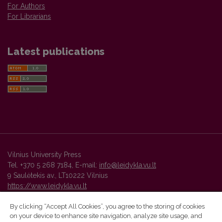
For Authors
For Librarians
Latest publications
Vilnius University Press
Tel. +370 5 268 7184, E-mail:
info@leidykla.vu.lt
9 Saulėtekis av., LT10222 Vilnius
https://www.leidykla.vu.lt
By clicking “Accept All Cookies”, you agree to the storing of cookies
on your device to enhance site navigation, analyze site usage, and