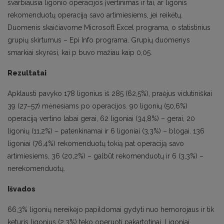
svarbiausia ligonio operacijos įvertinimas ir tai, ar ligonis
rekomenduotų operaciją savo artimiesiems, jei reikėtų.
Duomenis skaičiavome Microsoft Excel programa, o statistinius
grupių skirtumus – Epi Info programa. Grupių duomenys
smarkiai skyrėsi, kai p buvo mažiau kaip 0,05.
Rezultatai
Apklausti pavyko 178 ligonius iš 285 (62,5%), praėjus vidutiniškai
39 (27–57) mėnesiams po operacijos. 90 ligonių (50,6%)
operaciją vertino labai gerai, 62 ligoniai (34,8%) – gerai, 20
ligonių (11,2%) – patenkinamai ir 6 ligoniai (3,3%) – blogai. 136
ligoniai (76,4%) rekomenduotų tokią pat operaciją savo
artimiesiems, 36 (20,2%) – galbūt rekomenduotų ir 6 (3,3%) –
nerekomenduotų.
Išvados
66,3% ligonių nereikėjo papildomai gydyti nuo hemorojaus ir tik
keturis ligonius (2,3%) teko operuoti pakartotinai. Ligoniai,