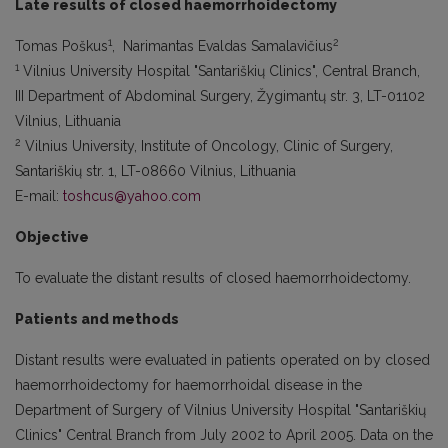
Late results of closed haemorrhoidectomy
1
2
Tomas Poškus
, Narimantas Evaldas Samalavičius
1
Vilnius University Hospital "Santariškių Clinics", Central Branch,
III Department of Abdominal Surgery, Žygimantų str. 3, LT-01102
Vilnius, Lithuania
2
Vilnius University, Institute of Oncology, Clinic of Surgery,
Santariškių str. 1, LT-08660 Vilnius, Lithuania
E-mail:
toshcus@yahoo.com
Objective
To evaluate the distant results of closed haemorrhoidectomy.
Patients and methods
Distant results were evaluated in patients operated on by closed
haemorrhoidectomy for haemorrhoidal disease in the
Department of Surgery of Vilnius University Hospital "Santariškių
Clinics" Central Branch from July 2002 to April 2005. Data on the