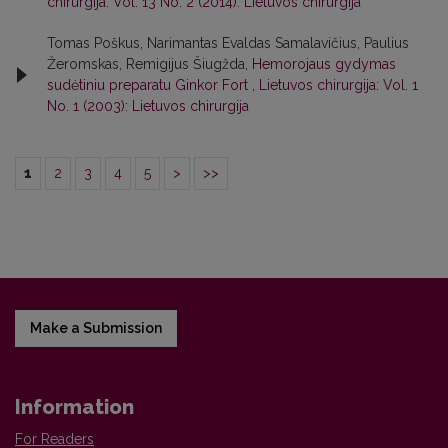
chirurgija: Vol. 13 No. 2 (2014): Lietuvos chirurgija
Tomas Poškus, Narimantas Evaldas Samalavičius, Paulius
Žeromskas, Remigijus Šiugžda,
Hemorojaus gydymas
sudėtiniu preparatu Ginkor Fort
,
Lietuvos chirurgija: Vol. 1
No. 1 (2003): Lietuvos chirurgija
1
2
3
4
5
>
>>
Make a Submission
Information
For Readers