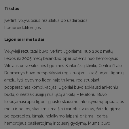
Tikslas
Įvertinti vėlyvuosius rezultatus po uždarosios
hemoroidektomijos.
Ligoniai ir metodai
Vėlyvieji rezultatai buvo įvertinti ligoniams, nuo 2002 metų
liepos iki 2005 metų balandžio operuotiems nuo hemorojaus
Vilniaus universitetinės ligoninės Santariškių klinikų Centro filiale.
Duomenys buvo perspektyviai registruojami, skaičiuojant ligonių
amžių, lytį, gydymo ligoninėje trukmę, registruojant
pooperacines komplikacijas. Ligoniai buvo apklausti anketiniu
būdu, o neatsakiusieji į nusiųstą anketą – telefonu. Buvo
teiraujamasi apie ligonių jausto skausmo intensyvumą operacijos
metu ir po jos, skausmui malšinti vartotus vaistus, žaizdų gijimą
po operacijos, išmatų nelaikymo laipsnį, grįžimą į darbą,
hemorojaus pasikartojimą ir tolesnį gydymą. Mums buvo