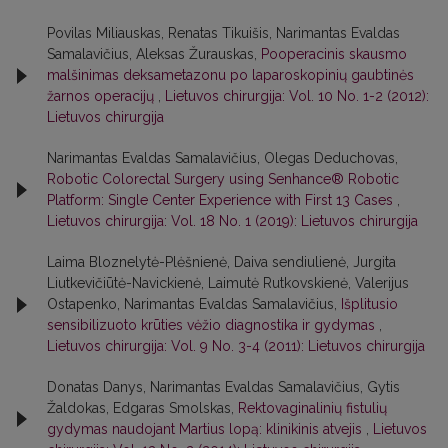
Povilas Miliauskas, Renatas Tikuišis, Narimantas Evaldas
Samalavičius, Aleksas Žurauskas,
Pooperacinis skausmo
malšinimas deksametazonu po laparoskopinių gaubtinės
žarnos operacijų
,
Lietuvos chirurgija: Vol. 10 No. 1-2 (2012):
Lietuvos chirurgija
Narimantas Evaldas Samalavičius, Olegas Deduchovas,
Robotic Colorectal Surgery using Senhance® Robotic
Platform: Single Center Experience with First 13 Cases
,
Lietuvos chirurgija: Vol. 18 No. 1 (2019): Lietuvos chirurgija
Laima Bloznelytė-Plėšnienė, Daiva sendiulienė, Jurgita
Liutkevičiūtė-Navickienė, Laimutė Rutkovskienė, Valerijus
Ostapenko, Narimantas Evaldas Samalavičius,
Išplitusio
sensibilizuoto krūties vėžio diagnostika ir gydymas
,
Lietuvos chirurgija: Vol. 9 No. 3-4 (2011): Lietuvos chirurgija
Donatas Danys, Narimantas Evaldas Samalavičius, Gytis
Žaldokas, Edgaras Smolskas,
Rektovaginalinių fistulių
gydymas naudojant Martius lopą: klinikinis atvejis
,
Lietuvos