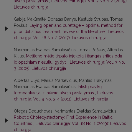
atvejo pristatymas
,
Lietuvos chirurgija: Vol. 7 No. 1-2 (2009):
Lietuvos chirurgija
Gabija Makūnaitė, Donatas Danys, Kęstutis Strupas, Tomas
Poškus,
Laying open and curettage – optimal method for
pilonidal sinus treatment: review of the literature
,
Lietuvos
chirurgija: Vol. 16 No. 2 (2017): Lietuvos chirurgija
Narimantas Evaldas Samalavičius, Tomas Poškus, Alfredas
Kilius,
Metileno mėlio tirpalo injekcija į išangės srities odą
idiopatiniam niežuliui gydyti
,
Lietuvos chirurgija: Vol. 3 No.
3 (2005): Lietuvos chirurgija
Albertas Ulys, Marius Markevičius, Mantas Trakymas,
Narimantas Evaldas Samalavičius,
Inkstų navikų
termoabliacija: klinikinio atvejo pristatymas
,
Lietuvos
chirurgija: Vol. 9 No. 3-4 (2011): Lietuvos chirurgija
Olegas Deduchovas, Narimantas Evaldas Samalavičius,
Robotic Cholecystectomy: First Experience in Baltic
Countries
,
Lietuvos chirurgija: Vol. 18 No. 1 (2019): Lietuvos
chirurgija