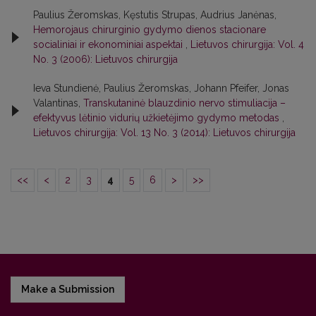
Paulius Žeromskas, Kęstutis Strupas, Audrius Janėnas,
Hemorojaus chirurginio gydymo dienos stacionare
socialiniai ir ekonominiai aspektai
,
Lietuvos chirurgija: Vol. 4
No. 3 (2006): Lietuvos chirurgija
Ieva Stundienė, Paulius Žeromskas, Johann Pfeifer, Jonas
Valantinas,
Transkutaninė blauzdinio nervo stimuliacija –
efektyvus lėtinio vidurių užkietėjimo gydymo metodas
,
Lietuvos chirurgija: Vol. 13 No. 3 (2014): Lietuvos chirurgija
<<
<
2
3
4
5
6
>
>>
Make a Submission