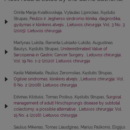
Orinta Marija Kviatkovskaja, Vytautas Lipnickas, Kęstutis
Strupas,
Peutzo ir Jegherso sindromo klinika, diagnostika,
gydymas ir klinikinis atvejis
,
Lietuvos chirurgija: Vol. 3 No. 3
(2005): Lietuvos chirurgija
Martynas Lukšta, Raminta Lukšaitė-Lukštė, Augustinas
Baušys, Kęstutis Strupas,
Underestimated Value of
Sarcopenia in Gastric Cancer Surgery
,
Lietuvos chirurgija:
Vol. 19 No. 1-2 (2020): Lietuvos chirurgija
Kastė Mateikaitė, Paulius Žeromskas, Kęstutis Strupas,
Ogilvie sindromas: klinikinis atvejis
,
Lietuvos chirurgija: Vol.
6 No. 2 (2008): Lietuvos chirurgija
Edvinas Kildušis, Tomas Poškus, Kęstutis Strupas,
Surgical
management of adult Hirschsprung’s disease by subtotal
colectomy: a possible alternative
,
Lietuvos chirurgija: Vol.
15 No. 4 (2016): Lietuvos chirurgija
Saulius Mikėnas, Tomas Liaudginas, Marius Paškonis, Eligijus