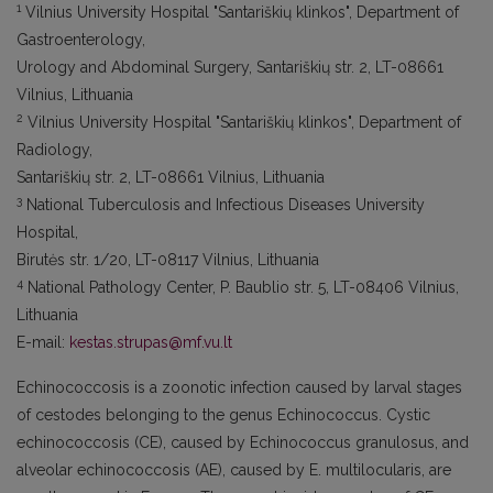
1
Vilnius University Hospital "Santariškių klinkos", Department of
Gastroenterology,
Urology and Abdominal Surgery, Santariškių str. 2, LT-08661
Vilnius, Lithuania
2
Vilnius University Hospital "Santariškių klinkos", Department of
Radiology,
Santariškių str. 2, LT-08661 Vilnius, Lithuania
3
National Tuberculosis and Infectious Diseases University
Hospital,
Birutės str. 1/20, LT-08117 Vilnius, Lithuania
4
National Pathology Center, P. Baublio str. 5, LT-08406 Vilnius,
Lithuania
E-mail:
kestas.strupas@mf.vu.lt
Echinococcosis is a zoonotic infection caused by larval stages
of cestodes belonging to the genus Echinococcus. Cystic
echinococcosis (CE), caused by Echinococcus granulosus, and
alveolar echinococcosis (AE), caused by E. multilocularis, are