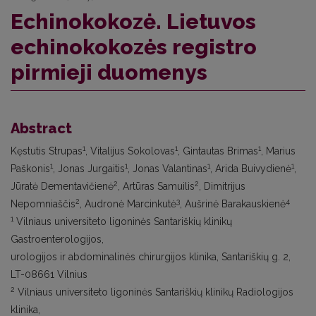
Echinokokozė. Lietuvos
echinokokozės registro
pirmieji duomenys
Abstract
1
1
1
Kęstutis Strupas
, Vitalijus Sokolovas
, Gintautas Brimas
, Marius
1
1
1
1
Paškonis
, Jonas Jurgaitis
, Jonas Valantinas
, Arida Buivydienė
,
2
2
Jūratė Dementavičienė
, Artūras Samuilis
, Dimitrijus
2
3
4
Nepomniaščis
, Audronė Marcinkutė
, Aušrinė Barakauskienė
1
Vilniaus universiteto ligoninės Santariškių klinikų
Gastroenterologijos,
urologijos ir abdominalinės chirurgijos klinika, Santariškių g. 2,
LT-08661 Vilnius
2
Vilniaus universiteto ligoninės Santariškių klinikų Radiologijos
klinika,