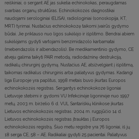
reiškiniai, o sergant AE jas sukelia echinokokas, peraugdamas
svarbias organų struktūras. Echinokokozės diagnostikai
naudojami serologiniai (ELISA), radiologiniai (sonoskopija, KT,
MRT) tyrimai. Nustačius echinokokozę taikomi įvairūs gydymo
būdai. Jie priklauso nuo ligos sukėlėjo ir išplitimo. Bendrai abiem
sukėlėjams gydyti vartojami benzimidazolo karbamatai
(mebendazolis ir albendazolis). Be medikamentinio gydymo, CE
atveju galima taikyti PAIR metodą, radiodažninę destrukciją,
radikalų chirurginį gydymą. Nustačius AE, atsižvelgiant į išplitimą,
taikomas radikalus chirurginis arba paliatyvus gydymas. Kadangi
liga Europoje yra paplitus, 1998 metais buvo įkurtas Europos
echinokokozės registras. Sergantys echinokokoze ligoniai
Lietuvoje stebimi ir gydomi VU Infekcinėje ligoninėje nuo 1997
metų. 2003 m. birželio 6 d. VUL Santariškių klinikose įkurtas
Lietuvos echinokokozės registras. 2004 m. rugpjūčio 14 d.
Lietuvos echinokokozės registras įtrauktas į Europos
echinokokozės registrą. Šiuo metu registre yra 76 ligoniai, iš jų
18 serga CE, 58 – AE. Radikaliai gydyti 25 pacientai. Paliatyvus