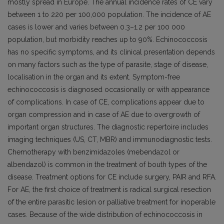
mostly spread in Europe. The annual incidence rates of CE vary
between 1 to 220 per 100,000 population. The incidence of AE
cases is lower and varies between 0.3–1.2 per 100 000
population, but morbidity reaches up to 90%. Echinococcosis
has no specific symptoms, and its clinical presentation depends
on many factors such as the type of parasite, stage of disease,
localisation in the organ and its extent. Symptom-free
echinococcosis is diagnosed occasionally or with appearance
of complications. In case of CE, complications appear due to
organ compression and in case of AE due to overgrowth of
important organ structures. The diagnostic repertoire includes
imaging techniques (US, CT, MBR) and immunodiagnostic tests.
Chemotherapy with benzimidazoles (mebendazol or
albendazol) is common in the treatment of bouth types of the
disease. Treatment options for CE include surgery, PAIR and RFA.
For AE, the first choice of treatment is radical surgical resection
of the entire parasitic lesion or palliative treatment for inoperable
cases. Because of the wide distribution of echinococcosis in