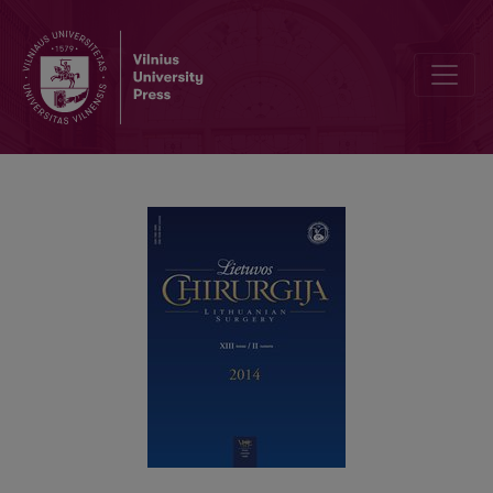
Echinokokozė. Lietuvos echinokokozės registro pirmieji duomeny