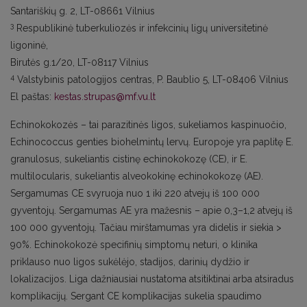
Santariškių g. 2, LT-08661 Vilnius
3
Respublikinė tuberkuliozės ir infekcinių ligų universitetinė
ligoninė,
Birutės g.1/20, LT-08117 Vilnius
4
Valstybinis patologijos centras, P. Baublio 5, LT-08406 Vilnius
El paštas:
kestas.strupas@mf.vu.lt
Echinokokozės – tai parazitinės ligos, sukeliamos kaspinuočio,
Echinococcus genties biohelmintų lervų. Europoje yra paplitę E.
granulosus, sukeliantis cistinę echinokokozę (CE), ir E.
multilocularis, sukeliantis alveokokinę echinokokozę (AE).
Sergamumas CE svyruoja nuo 1 iki 220 atvejų iš 100 000
gyventojų. Sergamumas AE yra mažesnis – apie 0,3–1,2 atvejų iš
100 000 gyventojų. Tačiau mirštamumas yra didelis ir siekia >
90%. Echinokokozė specifinių simptomų neturi, o klinika
priklauso nuo ligos sukėlėjo, stadijos, darinių dydžio ir
lokalizacijos. Liga dažniausiai nustatoma atsitiktinai arba atsiradus
komplikacijų. Sergant CE komplikacijas sukelia spaudimo