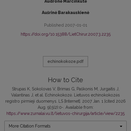
Audronė Marcinkutė
Aušrinė Barakauskienė
Published 2007-01-01
https://doi.org/10.15388/LietChirur.2007.3.2235
echinokokoze.pdf
How to Cite
Strupas K, Sokolovas V, Brimas G, Paškonis M, Jurgaitis J,
Valantinas J, et al. Echinokokozė. Lietuvos echinokokozės
registro pirmieji duomenys. LS [Internet]. 2007 Jan. 1 [cited 2026
Aug. 9];5(2):0-. Available from:
https://www.zurnalai.vu.lt/lietuvos-chirurgija/article/view/2235
More Citation Formats