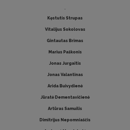
-
Kęstutis Strupas
Vitalijus Sokolovas
Gintautas Brimas
Marius Paškonis
Jonas Jurgaitis
Jonas Valantinas
Arida Buivydienė
Jūratė Dementavičienė
Artūras Samuilis
Dimitrijus Nepomniaščis