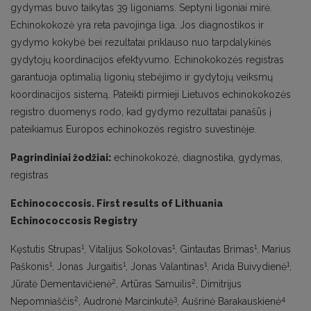
gydymas buvo taikytas 39 ligoniams. Septyni ligoniai mirė.
Echinokokozė yra reta pavojinga liga. Jos diagnostikos ir
gydymo kokybė bei rezultatai priklauso nuo tarpdalykinės
gydytojų koordinacijos efektyvumo. Echinokokozės registras
garantuoja optimalią ligonių stebėjimo ir gydytojų veiksmų
koordinacijos sistemą. Pateikti pirmieji Lietuvos echinokokozės
registro duomenys rodo, kad gydymo rezultatai panašūs į
pateikiamus Europos echinokozės registro suvestinėje.
Pagrindiniai žodžiai:
echinokokozė, diagnostika, gydymas,
registras
Echinococcosis. First results of Lithuania
Echinococcosis Registry
1
1
1
Kęstutis Strupas
, Vitalijus Sokolovas
, Gintautas Brimas
, Marius
1
1
1
1
Paškonis
, Jonas Jurgaitis
, Jonas Valantinas
, Arida Buivydienė
,
2
2
Jūratė Dementavičienė
, Artūras Samuilis
, Dimitrijus
2
3
4
Nepomniaščis
, Audronė Marcinkutė
, Aušrinė Barakauskienė