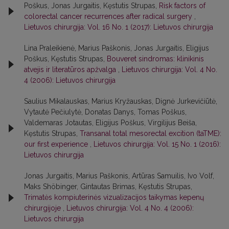
Poškus, Jonas Jurgaitis, Kęstutis Strupas,
Risk factors of
colorectal cancer recurrences after radical surgery
,
Lietuvos chirurgija: Vol. 16 No. 1 (2017): Lietuvos chirurgija
Lina Praleikienė, Marius Paškonis, Jonas Jurgaitis, Eligijus
Poškus, Kęstutis Strupas,
Bouveret sindromas: klinikinis
atvejis ir literatūros apžvalga
,
Lietuvos chirurgija: Vol. 4 No.
4 (2006): Lietuvos chirurgija
Saulius Mikalauskas, Marius Kryžauskas, Dignė Jurkevičiūtė,
Vytautė Pečiulytė, Donatas Danys, Tomas Poškus,
Valdemaras Jotautas, Eligijus Poškus, Virgilijus Beiša,
Kęstutis Strupas,
Transanal total mesorectal excition (taTME):
our first experience
,
Lietuvos chirurgija: Vol. 15 No. 1 (2016):
Lietuvos chirurgija
Jonas Jurgaitis, Marius Paškonis, Artūras Samuilis, Ivo Volf,
Maks Shöbinger, Gintautas Brimas, Kęstutis Strupas,
Trimatės kompiuterinės vizualizacijos taikymas kepenų
chirurgijoje
,
Lietuvos chirurgija: Vol. 4 No. 4 (2006):
Lietuvos chirurgija