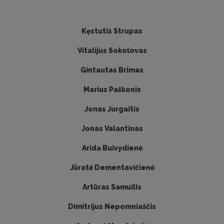
-
Kęstutis Strupas
Vitalijus Sokolovas
Gintautas Brimas
Marius Paškonis
Jonas Jurgaitis
Jonas Valantinas
Arida Buivydienė
Jūratė Dementavičienė
Artūras Samuilis
Dimitrijus Nepomniaščis