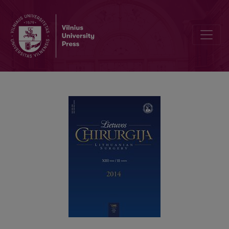
Echinokokozė. Lietuvos echinokokozės registro pirmieji duomeny