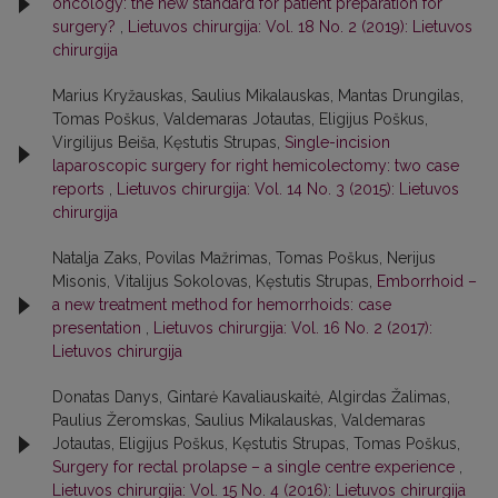
oncology: the new standard for patient preparation for
surgery?
,
Lietuvos chirurgija: Vol. 18 No. 2 (2019): Lietuvos
chirurgija
Marius Kryžauskas, Saulius Mikalauskas, Mantas Drungilas,
Tomas Poškus, Valdemaras Jotautas, Eligijus Poškus,
Virgilijus Beiša, Kęstutis Strupas,
Single-incision
laparoscopic surgery for right hemicolectomy: two case
reports
,
Lietuvos chirurgija: Vol. 14 No. 3 (2015): Lietuvos
chirurgija
Natalja Zaks, Povilas Mažrimas, Tomas Poškus, Nerijus
Misonis, Vitalijus Sokolovas, Kęstutis Strupas,
Emborrhoid –
a new treatment method for hemorrhoids: case
presentation
,
Lietuvos chirurgija: Vol. 16 No. 2 (2017):
Lietuvos chirurgija
Donatas Danys, Gintarė Kavaliauskaitė, Algirdas Žalimas,
Paulius Žeromskas, Saulius Mikalauskas, Valdemaras
Jotautas, Eligijus Poškus, Kęstutis Strupas, Tomas Poškus,
Surgery for rectal prolapse – a single centre experience
,
Lietuvos chirurgija: Vol. 15 No. 4 (2016): Lietuvos chirurgija