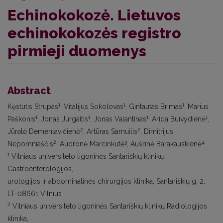
Echinokokozė. Lietuvos
echinokokozės registro
pirmieji duomenys
Abstract
1
1
1
Kęstutis Strupas
, Vitalijus Sokolovas
, Gintautas Brimas
, Marius
1
1
1
1
Paškonis
, Jonas Jurgaitis
, Jonas Valantinas
, Arida Buivydienė
,
2
2
Jūratė Dementavičienė
, Artūras Samuilis
, Dimitrijus
2
3
4
Nepomniaščis
, Audronė Marcinkutė
, Aušrinė Barakauskienė
1
Vilniaus universiteto ligoninės Santariškių klinikų
Gastroenterologijos,
urologijos ir abdominalinės chirurgijos klinika, Santariškių g. 2,
LT-08661 Vilnius
2
Vilniaus universiteto ligoninės Santariškių klinikų Radiologijos
klinika,