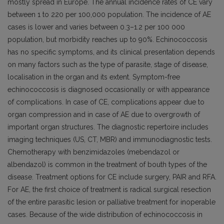
mostly spread in Europe. The annual incidence rates of CE vary
between 1 to 220 per 100,000 population. The incidence of AE
cases is lower and varies between 0.3–1.2 per 100 000
population, but morbidity reaches up to 90%. Echinococcosis
has no specific symptoms, and its clinical presentation depends
on many factors such as the type of parasite, stage of disease,
localisation in the organ and its extent. Symptom-free
echinococcosis is diagnosed occasionally or with appearance
of complications. In case of CE, complications appear due to
organ compression and in case of AE due to overgrowth of
important organ structures. The diagnostic repertoire includes
imaging techniques (US, CT, MBR) and immunodiagnostic tests.
Chemotherapy with benzimidazoles (mebendazol or
albendazol) is common in the treatment of bouth types of the
disease. Treatment options for CE include surgery, PAIR and RFA.
For AE, the first choice of treatment is radical surgical resection
of the entire parasitic lesion or palliative treatment for inoperable
cases. Because of the wide distribution of echinococcosis in