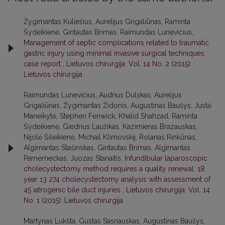
Žygimantas Kuliešius, Aurelijus Grigaliūnas, Raminta
Šydeikienė, Gintautas Brimas, Raimundas Lunevičius,
Management of septic complications related to traumatic
gastric injury using minimal invasive surgical techniques:
case report
,
Lietuvos chirurgija: Vol. 14 No. 2 (2015):
Lietuvos chirurgija
Raimundas Lunevičius, Audrius Dulskas, Aurelijus
Grigaliūnas, Žygimantas Židonis, Augustinas Baušys, Justė
Maneikytė, Stephen Fenwick, Khalid Shahzad, Raminta
Šydeikienė, Giedrius Laužikas, Kazimieras Brazauskas,
Nijolė Šileikienė, Michail Klimovskij, Rolanas Rinkūnas,
Algimantas Stašinskas, Gintautas Brimas, Algimantas
Pamerneckas, Juozas Stanaitis,
Infundibular laparoscopic
cholecystectomy method requires a quality renewal: 18
year 13 274 cholecystectomy analysis with assessment of
45 iatrogenic bile duct injuries
,
Lietuvos chirurgija: Vol. 14
No. 1 (2015): Lietuvos chirurgija
Martynas Lukšta, Gustas Sasnauskas, Augustinas Baušys,