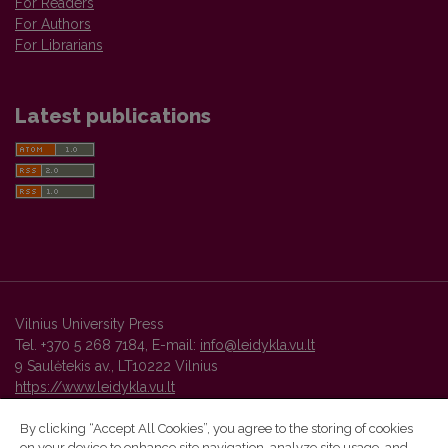
For Readers
For Authors
For Librarians
Latest publications
Vilnius University Press
Tel. +370 5 268 7184, E-mail:
info@leidykla.vu.lt
9 Saulėtekis av., LT10222 Vilnius
https://www.leidykla.vu.lt
By clicking “Accept All Cookies”, you agree to the storing of cookies
on your device to enhance site navigation, analyze site usage, and