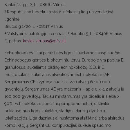
Santariškių g. 2, LT-08661 Vilnius
3
Respublikinė tuberkuliozės ir infekcinių ligų universitetinė
ligoninė,
Birutės g.1/20, LT-08117 Vilnius
4
Valstybinis patologijos centras, P. Baublio 5, LT-08406 Vilnius
El paštas:
kestas.strupas@mf.vu.lt
Echinokokozės – tai parazitinės ligos, sukeliamos kaspinuočio,
Echinococcus genties biohelmintų lervų. Europoje yra paplitę E.
granulosus, sukeliantis cistinę echinokokozę (CE), ir E.
multilocularis, sukeliantis alveokokinę echinokokozę (AE).
Sergamumas CE svyruoja nuo 1 iki 220 atvejų iš 100 000
gyventojų. Sergamumas AE yra mažesnis – apie 0,3–1,2 atvejų iš
100 000 gyventojų. Tačiau mirštamumas yra didelis ir siekia >
90%. Echinokokozė specifinių simptomų neturi, o klinika
priklauso nuo ligos sukėlėjo, stadijos, darinių dydžio ir
lokalizacijos. Liga dažniausiai nustatoma atsitiktinai arba atsiradus
komplikacijų. Sergant CE komplikacijas sukelia spaudimo