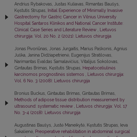
Andrius Rybakovas, Justas Kuliavas, Rimantas Baušys,
Kęstutis Strupas,
Initial Experience of Minimally Invasive
Gastrectomy for Gastric Cancer in Vilnius University
Hospital Santaros Klinikos and National Cancer Institute:
Clinical Case Series and Literature Review
,
Lietuvos
chirurgija: Vol. 20 No. 2 (2021): Lietuvos chirurgija
Jonas Pivoriūnas, Jonas Jurgaitis, Marius Paškonis, Agnius
Juška, Janina Didžiapetrienė, Eugenijus Stratilovas,
Narimantas Evaldas Samalavičius, Vitalijus Sokolovas,
Gintautas Brimas, Kęstutis Strupas,
Hepatoceliulinės
karcinomos prognostinės sistemos
,
Lietuvos chirurgija:
Vol. 6 No. 3 (2008): Lietuvos chirurgija
Bronius Buckus, Gintautas Brimas, Gintautas Brimas,
Methods of adipose tissue distribution measurement by
ultrasound: systematic review
,
Lietuvos chirurgija: Vol. 17
No. 3-4 (2018): Lietuvos chirurgija
Augustinas Baušys, Justė Maneikytė, Kęstutis Strupas, Ieva
Šakalienė,
Preoperative rehabilitation in abdominal surgical