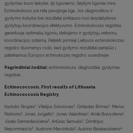
gydymas buvo taikytas 39 ligoniams. Septyni ligoniai mirė.
Echinokokozė yra reta pavojinga liga. Jos diagnostikos ir
gydymo kokybė bei rezultatai priklauso nuo tarpdalykinės
gydytojų koordinacijos efektyvumo. Echinokokozės registras
garantuoja optimalią ligonių stebėjimo ir gydytojų veiksmų
koordinacijos sistemą. Pateikti pirmieji Lietuvos echinokokozės
registro duomenys rodo, kad gydymo rezultatai panašūs į
pateikiamus Europos echinokozės registro suvestinėje.
Pagrindiniai žodžiai:
echinokokozė, diagnostika, gydymas,
registras
Echinococcosis. First results of Lithuania
Echinococcosis Registry
1
1
1
Kęstutis Strupas
, Vitalijus Sokolovas
, Gintautas Brimas
, Marius
1
1
1
1
Paškonis
, Jonas Jurgaitis
, Jonas Valantinas
, Arida Buivydienė
,
2
2
Jūratė Dementavičienė
, Artūras Samuilis
, Dimitrijus
2
3
4
Nepomniaščis
, Audronė Marcinkutė
, Aušrinė Barakauskienė