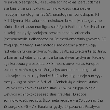
reiškiniai, o sergant AE jas sukelia echinokokas, peraugdamas
svarbias organų struktūras. Echinokokozės diagnostikai
naudojami serologiniai (ELISA), radiologiniai (sonoskopija, KT,
MRT) tyrimai. Nustačius echinokokozę taikomi įvairūs gydymo
būdai. Jie priklauso nuo ligos sukėlėjo ir išplitimo. Bendrai abiem
sukėlėjams gydyti vartojami benzimidazolo karbamatai
(mebendazolis ir albendazolis). Be medikamentinio gydymo, CE
atveju galima taikyti PAIR metodą, radiodažninę destrukciją,
radikalų chirurginį gydymą. Nustačius AE, atsižvelgiant į išplitimą,
taikomas radikalus chirurginis arba paliatyvus gydymas. Kadangi
liga Europoje yra paplitus, 1998 metais buvo įkurtas Europos
echinokokozės registras. Sergantys echinokokoze ligoniai
Lietuvoje stebimi ir gydomi VU Infekcinėje ligoninėje nuo 1997
metų. 2003 m. birželio 6 d. VUL Santariškių klinikose įkurtas
Lietuvos echinokokozės registras. 2004 m. rugpjūčio 14 d.
Lietuvos echinokokozės registras įtrauktas į Europos
echinokokozės registrą. Šiuo metu registre yra 76 ligoniai, iš jų
18 serga CE, 58 – AE. Radikaliai gydyti 25 pacientai. Paliatyvus