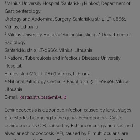
1
Vilnius University Hospital "Santariškių klinkos", Department of
Gastroenterology,
Urology and Abdominal Surgery, Santariškių str. 2, LT-08661
Vilnius, Lithuania
2
Vilnius University Hospital "Santariškių klinkos", Department of
Radiology,
Santariškių str. 2, LT-08661 Vilnius, Lithuania
3
National Tuberculosis and Infectious Diseases University
Hospital,
Birutės str. 1/20, LT-08117 Vilnius, Lithuania
4
National Pathology Center, P. Baublio str. 5, LT-08406 Vilnius,
Lithuania
E-mail:
kestas.strupas@mf.vu.lt
Echinococcosis is a zoonotic infection caused by larval stages
of cestodes belonging to the genus Echinococcus. Cystic
echinococcosis (CE), caused by Echinococcus granulosus, and
alveolar echinococcosis (AE), caused by E. multilocularis, are