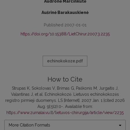
Audronė Marcinkutė
Aušrinė Barakauskienė
Published 2007-01-01
https://doi.org/10.15388/LietChirur.2007.3.2235
echinokokoze.pdf
How to Cite
Strupas K, Sokolovas V, Brimas G, Paškonis M, Jurgaitis J,
Valantinas J, et al. Echinokokozė. Lietuvos echinokokozės
registro pirmieji duomenys. LS [Internet]. 2007 Jan. 1 [cited 2026
Aug. 9];5(2):0-. Available from:
https://www.zurnalai.vu.lt/lietuvos-chirurgija/article/view/2235
More Citation Formats