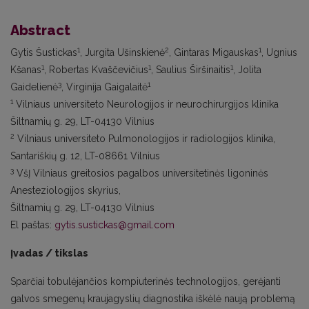
Abstract
1
2
1
Gytis Šustickas
, Jurgita Ušinskienė
, Gintaras Migauskas
, Ugnius
1
1
1
Kšanas
, Robertas Kvaščevičius
, Saulius Širšinaitis
, Jolita
3
1
Gaidelienė
, Virginija Gaigalaitė
1
Vilniaus universiteto Neurologijos ir neurochirurgijos klinika
Šiltnamių g. 29, LT-04130 Vilnius
2
Vilniaus universiteto Pulmonologijos ir radiologijos klinika,
Santariškių g. 12, LT-08661 Vilnius
3
VšĮ Vilniaus greitosios pagalbos universitetinės ligoninės
Anesteziologijos skyrius,
Šiltnamių g. 29, LT-04130 Vilnius
El paštas:
gytis.sustickas@gmail.com
Įvadas / tikslas
Sparčiai tobulėjančios kompiuterinės technologijos, gerėjanti
galvos smegenų kraujagyslių diagnostika iškėlė naują problemą