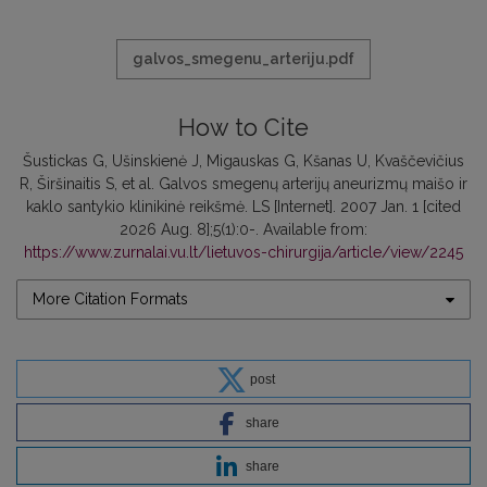
galvos_smegenu_arteriju.pdf
How to Cite
Šustickas G, Ušinskienė J, Migauskas G, Kšanas U, Kvaščevičius
R, Širšinaitis S, et al. Galvos smegenų arterijų aneurizmų maišo ir
kaklo santykio klinikinė reikšmė. LS [Internet]. 2007 Jan. 1 [cited
2026 Aug. 8];5(1):0-. Available from:
https://www.zurnalai.vu.lt/lietuvos-chirurgija/article/view/2245
More Citation Formats
post
share
share