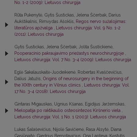
No. 1-2 (2009): Lietuvos chirurgija
Rūta Pukenytė, Gytis Šustickas, Jelena Ščerbak, Darius
Aukštikalnis, Rimvydas Ašoklis,
Regos nervo sužalojimas:
literatūros apžvalga
,
Lietuvos chirurgija: Vol. 9 No. 1-2
(2011): Lietuvos chirurgija
Gytis Šustickas, Jelena Ščerbak, Jolita Šustickienė,
Pooperacinio pakraujavimo priežastys neurochirurgijoje
,
Lietuvos chirurgija: Vol. 7 No. 3-4 (2009): Lietuvos chirurgija
Eglė Sakalauskaitė-Juodeikienė, Robertas Kvaščevičius,
Dalius Jatužis,
Origins of neurosurgery in the beginning of
the XIXth century in Vilnius clinics
,
Lietuvos chirurgija: Vol.
17 No. 3-4 (2018): Lietuvos chirurgija
Gintaras Migauskas, Ugnius Kšanas, Egidijus Jaržemskas,
Mielopatija po raktikaulio osteosintezės Kiršnerio viela
,
Lietuvos chirurgija: Vol. 1 No. 1 (2003): Lietuvos chirurgija
Lukas Šalaševičius, Nijolė Savičienė, Rasa Alsytė, Diana
Gasiūnaitė, Giedrius Bernotavičius, Ona Lapteva, Kęstutis