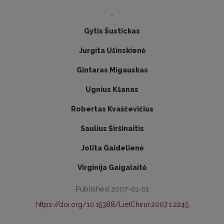
-
Gytis Šustickas
Jurgita Ušinskienė
Gintaras Migauskas
Ugnius Kšanas
Robertas Kvaščevičius
Saulius Širšinaitis
Jolita Gaidelienė
Virginija Gaigalaitė
Published 2007-01-01
https://doi.org/10.15388/LietChirur.2007.1.2245