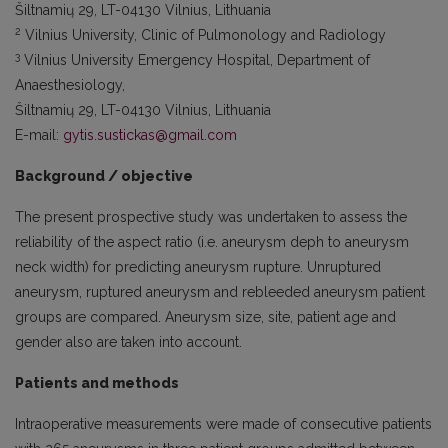
Šiltnamių 29, LT-04130 Vilnius, Lithuania
2
Vilnius University, Clinic of Pulmonology and Radiology
3
Vilnius University Emergency Hospital, Department of
Anaesthesiology,
Šiltnamių 29, LT-04130 Vilnius, Lithuania
E-mail:
gytis.sustickas@gmail.com
Background / objective
The present prospective study was undertaken to assess the
reliability of the aspect ratio (i.e. aneurysm deph to aneurysm
neck width) for predicting aneurysm rupture. Unruptured
aneurysm, ruptured aneurysm and rebleeded aneurysm patient
groups are compared. Aneurysm size, site, patient age and
gender also are taken into account.
Patients and methods
Intraoperative measurements were made of consecutive patients