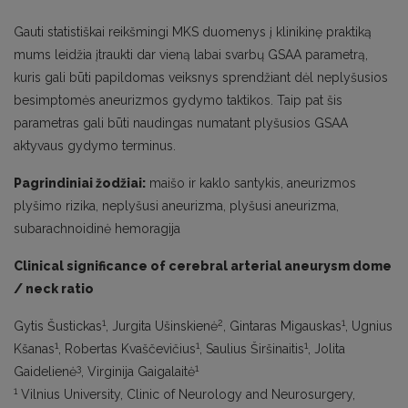
Gauti statistiškai reikšmingi MKS duomenys į klinikinę praktiką
mums leidžia įtraukti dar vieną labai svarbų GSAA parametrą,
kuris gali būti papildomas veiksnys sprendžiant dėl neplyšusios
besimptomės aneurizmos gydymo taktikos. Taip pat šis
parametras gali būti naudingas numatant plyšusios GSAA
aktyvaus gydymo terminus.
Pagrindiniai žodžiai:
maišo ir kaklo santykis, aneurizmos
plyšimo rizika, neplyšusi aneurizma, plyšusi aneurizma,
subarachnoidinė hemoragija
Clinical significance of cerebral arterial aneurysm dome
/ neck ratio
1
2
1
Gytis Šustickas
, Jurgita Ušinskienė
, Gintaras Migauskas
, Ugnius
1
1
1
Kšanas
, Robertas Kvaščevičius
, Saulius Širšinaitis
, Jolita
3
1
Gaidelienė
, Virginija Gaigalaitė
1
Vilnius University, Clinic of Neurology and Neurosurgery,