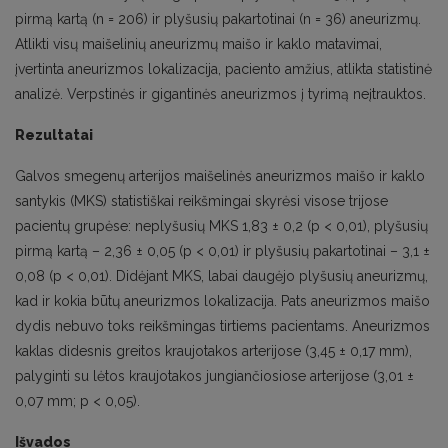
pirmą kartą (n = 206) ir plyšusių pakartotinai (n = 36) aneurizmų.
Atlikti visų maišelinių aneurizmų maišo ir kaklo matavimai,
įvertinta aneurizmos lokalizacija, paciento amžius, atlikta statistinė
analizė. Verpstinės ir gigantinės aneurizmos į tyrimą neįtrauktos.
Rezultatai
Galvos smegenų arterijos maišelinės aneurizmos maišo ir kaklo
santykis (MKS) statistiškai reikšmingai skyrėsi visose trijose
pacientų grupėse: neplyšusių MKS 1,83 ± 0,2 (p < 0,01), plyšusių
pirmą kartą – 2,36 ± 0,05 (p < 0,01) ir plyšusių pakartotinai – 3,1 ±
0,08 (p < 0,01). Didėjant MKS, labai daugėjo plyšusių aneurizmų,
kad ir kokia būtų aneurizmos lokalizacija. Pats aneurizmos maišo
dydis nebuvo toks reikšmingas tirtiems pacientams. Aneurizmos
kaklas didesnis greitos kraujotakos arterijose (3,45 ± 0,17 mm),
palyginti su lėtos kraujotakos jungiančiosiose arterijose (3,01 ±
0,07 mm; p < 0,05).
Išvados