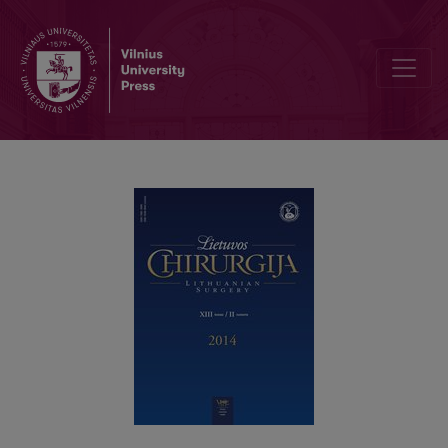
Galvos smegenų arterijų aneurizmų maišo ir kaklo santykio klinikin