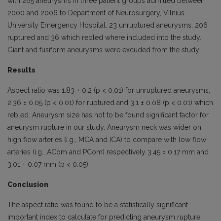
with 265 aneurysms in three patient groups admitted between
2000 and 2006 to Department of Neurosurgery, Vilnius
University Emergency Hospital. 23 unruptured aneurysms, 206
ruptured and 36 which rebled where included into the study.
Giant and fusiform aneurysms were excuded from the study.
Results
Aspect ratio was 1.83 ± 0.2 (p < 0.01) for unruptured aneurysms,
2.36 ± 0.05 (p < 0.01) for ruptured and 3.1 ± 0.08 (p < 0.01) which
rebled. Aneurysm size has not to be found significant factor for
aneurysm rupture in our study. Aneurysm neck was wider on
high flow arteries (i.g., MCA and ICA) to compare with low flow
arteries (i.g., ACom and PCom) respectively 3.45 ± 0.17 mm and
3.01 ± 0.07 mm (p < 0.05).
Conclusion
The aspect ratio was found to be a statistically significant
important index to calculate for predicting aneurysm rupture.