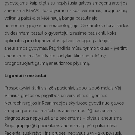
gydytojams: kaip elgtis su neplyšusia galvos smegenų arterijos
aneurizma (GSAA). Jos plyšimo rizikos įvertinimas, prognozinių
veiksnių paieška sukėlė naują bangą pasaulinėje
neurochirurgijoje ir neuroradiologijoje. Greitai ateis diena, kai kas
dvidešimtam pasaulio gyventojui turėsime paaiškinti, koks
optimalus jam diagnozuotos galvos smegenų arterijos
aneurizmos gydymas. Pagrindinis mūsų tyrimo tikslas – įvertinti
aneurizmos maišo ir kaklo santykio klinikinę reikšmę
prognozuojant galimą aneurizmos plyšimą.
Ligoniai ir metodai
Prospektyviai ištirti visi 265 pacientai, 2000–2006 metais VšĮ
Vilniaus greitosios pagalbos universitetinės ligoninės
Neurochirurgijos ir Reanimacijos skyriuose gydyti nuo galvos
smegenų arterijos maišelinės aneurizmos. 23 pacientams
diagnozuota neplyšusi, 242 pacientams – plyšusi aneurizma.
Šioje grupėje 36 pacientams aneurizma plyšo pakartotinai.
Pacientai suskirstyti į tris grupes: neplyšusių (n = 23), plyšusių