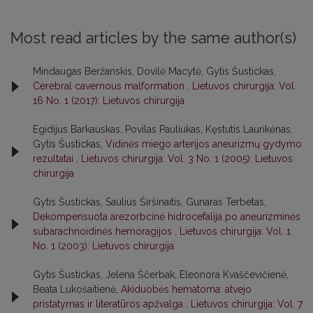
Most read articles by the same author(s)
Mindaugas Beržanskis, Dovilė Macytė, Gytis Šustickas,
Cerebral cavernous malformation
,
Lietuvos chirurgija: Vol.
16 No. 1 (2017): Lietuvos chirurgija
Egidijus Barkauskas, Povilas Pauliukas, Kęstutis Laurikėnas,
Gytis Šustickas,
Vidinės miego arterijos aneurizmų gydymo
rezultatai
,
Lietuvos chirurgija: Vol. 3 No. 1 (2005): Lietuvos
chirurgija
Gytis Šustickas, Saulius Širšinaitis, Gunaras Terbetas,
Dekompensuota arezorbcinė hidrocefalija po aneurizminės
subarachnoidinės hemoragijos
,
Lietuvos chirurgija: Vol. 1
No. 1 (2003): Lietuvos chirurgija
Gytis Šustickas, Jelena Ščerbak, Eleonora Kvaščevičienė,
Beata Lukošaitienė,
Akiduobės hematoma: atvejo
pristatymas ir literatūros apžvalga
,
Lietuvos chirurgija: Vol. 7