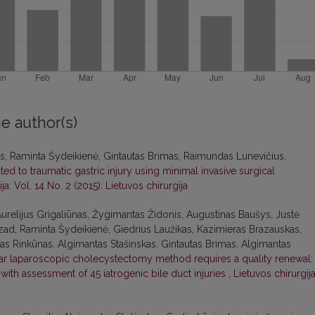
e author(s)
as, Raminta Šydeikienė, Gintautas Brimas, Raimundas Lunevičius,
d to traumatic gastric injury using minimal invasive surgical
ja: Vol. 14 No. 2 (2015): Lietuvos chirurgija
urelijus Grigaliūnas, Žygimantas Židonis, Augustinas Baušys, Justė
ad, Raminta Šydeikienė, Giedrius Laužikas, Kazimieras Brazauskas,
anas Rinkūnas, Algimantas Stašinskas, Gintautas Brimas, Algimantas
lar laparoscopic cholecystectomy method requires a quality renewal:
ith assessment of 45 iatrogenic bile duct injuries
,
Lietuvos chirurgija