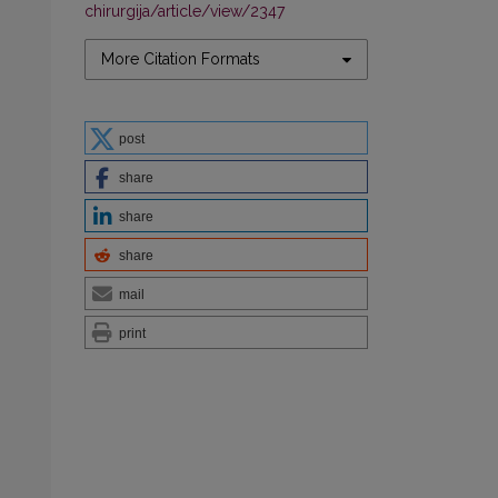
chirurgija/article/view/2347
More Citation Formats
post
share
share
share
mail
print