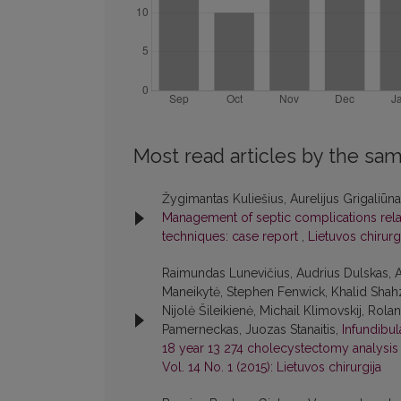
Most read articles by the sam
Žygimantas Kuliešius, Aurelijus Grigaliūn
Management of septic complications relate
techniques: case report
,
Lietuvos chirurgi
Raimundas Lunevičius, Audrius Dulskas, A
Maneikytė, Stephen Fenwick, Khalid Shahz
Nijolė Šileikienė, Michail Klimovskij, Rol
Pamerneckas, Juozas Stanaitis,
Infundibu
18 year 13 274 cholecystectomy analysis w
Vol. 14 No. 1 (2015): Lietuvos chirurgija