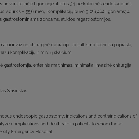
 universitetinėje ligoninėje atliktos 34 perkutaninės endoskopinės
us vidurkis – 55,6 metų. Komplikacijų buvo 9 (26,4%) ligoniams; 4
ritus gastrostominiams zondams, atliktos regastrostomijos.
liai invazinė chirurginė operacija. Jos atlikimo technika paprasta,
mažu komplikacijų ir mirčių skaičiumi.
gastrostomija, enterinis maitinimas, minimaliai invazinė chirurgija
ntas Stašinskas
aneous endoscopic gastrostomy; indications and contraindications of
nalyze complications and death rate in patients to whom those
ersity Emergency Hospital.