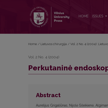
Perkutaninė endoskopinė gastrostomija
HOME
ISSUES
Home
/
Lietuvos chirurgija
/
Vol. 2 No. 4 (2004): Lietuv
Vol. 2 No. 4 (2004)
Perkutaninė endoskop
Abstract
Aurelijus Grigaliūnas, Nijolė Šileikienė, Algima