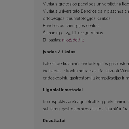
Vilniaus greitosios pagalbos universitetinė ligo
Vilniaus universiteto Bendrosios ir plastinės ch
ortopedijos, traumatologijos klinikos
Bendrosios chirurgijos centras,
Šiltnamių g. 29, LT-04130 Vilnius
El. paštas:
nijo@delfi.lt
Įvadas / tikslas
Pateikti perkutaninės endoskopinės gastrostomi
indikacijas ir kontraindikacijas. Išanalizuoti Vil
endoskopinių gastrostomijų komplikacijas ir mir
Ligoniai ir metodai
Retrospektyviai išnagrinėti atliktų perkutanini
sutrikimų, gastrostomijos atliktos "stumk" ir "tr
Rezultatai