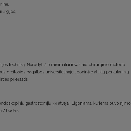
ninė,
irurgijos,
jos techniką. Nurodyti šio minimaliai invazinio chirurginio metodo
niaus greitosios pagalbos universitetinėje ligoninėje atliktų perkutaninių
ties priežastis.
ų endoskopinių gastrostomijų 34 atvejai. Ligoniams, kuriems buvo rijimo
auk" būdais.