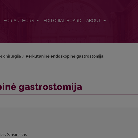
FOR AUTHORS
EDITORIAL BOARD
ABOUT
os chirurgija
/
Perkutaninė endoskopinė gastrostomija
inė gastrostomija
ntas Stašinskas