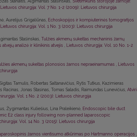
zas Stanaitis, Algimantas Stašinskas,
Svetimkūnis storojoje žarnoje:
,
Lietuvos chirurgija: Vol. 7 No. 1-2 (2009): Lietuvos chirurgija
ė, Aurelijus Grigaliūnas,
Echoskopijos ir kompiuterinės tomografijos
,
Lietuvos chirurgija: Vol. 1 No. 3 (2003): Lietuvos chirurgija
lgimantas Stašinskas,
Tulžies akmenų sukeltas mechaninis žarnų
tvejų analizė ir klinikinis atvejis
,
Lietuvos chirurgija: Vol. 10 No. 1-2
ulžies akmenų sukeltas plonosios žarnos nepraeinamumas
,
Lietuvos
chirurgija
gitas Tamulis, Robertas Saltanavičius, Rytis Tutkus, Kazimieras
us Racinas, Jonas Stasinas, Tomas Saladis, Raimundas Lunevičius,
Atviri
irurgija: Vol. 1 No. 2 (2003): Lietuvos chirurgija
us, Žygimantas Kuliešius, Lina Praleikienė,
Endoscopic bile duct
nic E2 class injury following non-planned laparoscopic
hirurgija: Vol. 14 No. 3 (2015): Lietuvos chirurgija
aparoskopinis žarnos vientisumo atkūrimas po Hartmanno operacijos
,