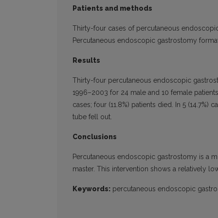
Patients and methods
Thirty-four cases of percutaneous endoscopic
Percutaneous endoscopic gastrostomy formati
Results
Thirty-four percutaneous endoscopic gastrost
1996–2003 for 24 male and 10 female patients
cases; four (11.8%) patients died. In 5 (14.7
tube fell out.
Conclusions
Percutaneous endoscopic gastrostomy is a minim
master. This intervention shows a relatively l
Keywords:
percutaneous endoscopic gastrosto