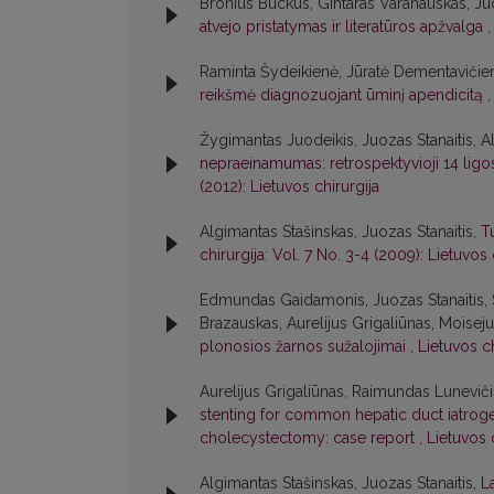
Bronius Buckus, Gintaras Varanauskas, Juo
atvejo pristatymas ir literatūros apžvalga
Raminta Šydeikienė, Jūratė Dementavičien
reikšmė diagnozuojant ūminį apendicitą
Žygimantas Juodeikis, Juozas Stanaitis, A
nepraeinamumas: retrospektyvioji 14 ligos a
(2012): Lietuvos chirurgija
Algimantas Stašinskas, Juozas Stanaitis,
T
chirurgija: Vol. 7 No. 3-4 (2009): Lietuvos 
Edmundas Gaidamonis, Juozas Stanaitis, Si
Brazauskas, Aurelijus Grigaliūnas, Moisej
plonosios žarnos sužalojimai
,
Lietuvos ch
Aurelijus Grigaliūnas, Raimundas Luneviči
stenting for common hepatic duct iatroge
cholecystectomy: case report
,
Lietuvos c
Algimantas Stašinskas, Juozas Stanaitis,
L