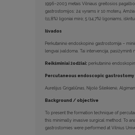
1996–2003 metais Vilniaus greitosios pagalbos
gastrostomijos: 24 vyrams ir 10 moterų. Amžia
(11,8%) ligoniai mirė; 5 (14,7%) ligoniams, išk
Išvados
Perkutaninė endoskopinė gastrostomija – minima
lengvai įvaldoma. Tai intervencija, pasižyminti 
Reikšminiai žodžiai:
perkutaninė endoskopinė 
Percutaneous endoscopic gastrostomy
Aurelijus Grigaliūnas, Nijolė Šileikienė, Algima
Background / objective
To present the formation technique of percut
this minimally invasive surgical method. To a
gastrostomies were performed at Vilnius Univ