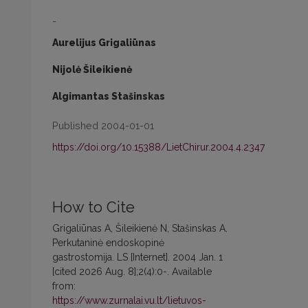
-
Aurelijus Grigaliūnas
Nijolė Šileikienė
Algimantas Stašinskas
Published 2004-01-01
https://doi.org/10.15388/LietChirur.2004.4.2347
How to Cite
Grigaliūnas A, Šileikienė N, Stašinskas A.
Perkutaninė endoskopinė
gastrostomija. LS [Internet]. 2004 Jan. 1
[cited 2026 Aug. 8];2(4):0-. Available
from:
https://www.zurnalai.vu.lt/lietuvos-