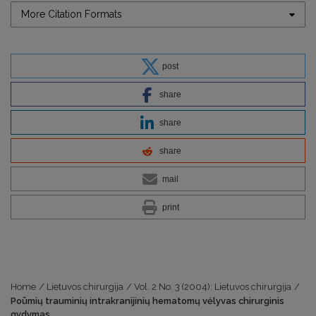
More Citation Formats
post
share
share
share
mail
print
Home
/
Lietuvos chirurgija
/
Vol. 2 No. 3 (2004): Lietuvos chirurgija
/
Poūmių trauminių intrakranijinių hematomų vėlyvas chirurginis
gydymas