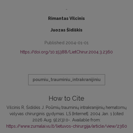
-
Rimantas Vilcinis
Juozas Šidiškis
Published 2004-01-01
https://doi.org/10.15388/LietChirur.2004.3.2360
poumiu_trauminiu_intrakranijiniu
How to Cite
Vilcinis R, Šidiškis J. Poūmių trauminių intrakranijinių hematomų
vėlyvas chirurginis gydymas. LS [Internet]. 2004 Jan. 1 [cited
2026 Aug. 9];2(3):0-. Available from:
https://www.zurnalai.vu.lt/lietuvos-chirurgija/article/view/2360