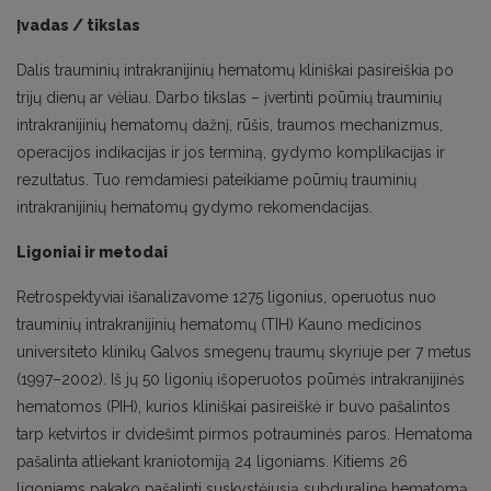
Įvadas / tikslas
Dalis trauminių intrakranijinių hematomų kliniškai pasireiškia po
trijų dienų ar vėliau. Darbo tikslas – įvertinti poūmių trauminių
intrakranijinių hematomų dažnį, rūšis, traumos mechanizmus,
operacijos indikacijas ir jos terminą, gydymo komplikacijas ir
rezultatus. Tuo remdamiesi pateikiame poūmių trauminių
intrakranijinių hematomų gydymo rekomendacijas.
Ligoniai ir metodai
Retrospektyviai išanalizavome 1275 ligonius, operuotus nuo
trauminių intrakranijinių hematomų (TIH) Kauno medicinos
universiteto klinikų Galvos smegenų traumų skyriuje per 7 metus
(1997–2002). Iš jų 50 ligonių išoperuotos poūmės intrakranijinės
hematomos (PIH), kurios kliniškai pasireiškė ir buvo pašalintos
tarp ketvirtos ir dvidešimt pirmos potrauminės paros. Hematoma
pašalinta atliekant kraniotomiją 24 ligoniams. Kitiems 26
ligoniams pakako pašalinti suskystėjusią subduralinę hematomą