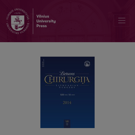
Poūmių trauminių intrakranijinių hematomų vėlyvas chirurginis gyd