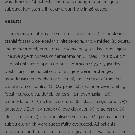
was done for 24 patients, and it was enough to drain liquid
subdural hematoma through a burr hole in 26 cases.
Results
There were 41 subdural hematomas, 2 epidural (1 in posterior
cranial fossa), 1 cerebellar, 1 intracerebral and 5 mixted (subdural
and intracerebral) hematomas evacuated 3–21 days post injury.
The average thickness of hematoma on CT was 1.12 ± 0.44 cm.
The patients were operated on 4–21 (mean 11.73 ± 5.46) days
post injury. The indications for surgery were: prolonged
hypertensive headache (27 patients), the increase of midline
dislocation on control CT (24 patients), stabile or deteriorating
focal neurological deficit (paresis – 14, dysphasia – 10),
disorientation (11), epileptic seizures (6), stasis in eye fundus (9),
pathologic Babinski reflex (7), eye deviation (4), bradicardia (3),
etc. There were 3 postoperative hematomas (2 epidural and 1
subdural), which were succesfully evacuated. All patients
recovered, and the residual neurological deficit was paresis in 1