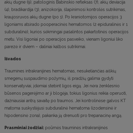
akių dugne (9), patologinis Babinskio refleksas (7), akių deviacija
(4), bradikardija (3), anizokorija, šlapinimosi kontrolės sutrikimas,
kraujosruvos akių dugne (po 1). Po kraniotomijos operacijos 3
ligoniams atsirado pooperacinės hematomos (2 epiduralinės ir 1
subduralinė), kurios sėkmingai pašalintos pakartotinės operacijos
metu. Visi ligoniai po operacijos pasveiko, vienam ligoniui liko
parezė ir dviem – daliniai kalbos sutrikimai.
Išvados
Traumines intrakranijines hematomas, nesukeliančias aiškių
smegenų suspaudimo požymių, iš pradžių galima gydyti
konservatyviai, įdėmiai stebint ligos eigą. Jei nėra ženklesnio
būsenos pagerėjimo ar ji blogėja, tokius ligonius reikia operuoti,
dažniausiai antrą savaitę po traumos. Jei kontrolinėse galvos KT
matoma suskystėjusi subduralinė hematoma (izodensinė ir
hipodensinė zona), pakanka ją drenuoti pro trepanacinę angą.
Prasminiai žodžiai:
poūmės trauminės intrakranijinės