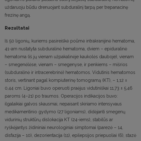
uždaruoju būdu drenuojant subduralinį tarpą per trepanacinę
frezinę angą.
Rezultatai
Iš 50 ligonių, kuriems pasireiškė poūmė intrakranijinė hematoma,
41-am nustatyta subduralinė hematoma, dviem – epiduralinė
hematoma (iš jų vienam užpakalinėje kaukolės dauboje), vienam
– smegenėlėse, vienam – smegenyse, ir penkiems – mišrios
(subduralinė ir intracerebrinė) hematomos. Vidutinis hematomos
storis, vertinant pagal kompiuterinę tomogramą (KT), – 1,12 ±
0,44 cm. Ligoniai buvo operuoti praėjus vidutiniškai 11,73 ± 5,46
paroms (4–21) po traumos. Operacijos indikacijos buvo:
ilgalaikiai galvos skausmai, nepaisant skiriamo intensyvaus
medikamentinio gydymo (27 ligoniams), didėjanti smegenų
vidurinių struktūrų dislokacija KT (24-iems), stabilūs ar
ryškėjantys židininiai neurologiniai simptomai (parezė – 14,
disfazija – 10), dezorientacija (11), epilepsijos priepuoliai (6), stazė