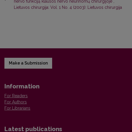
nervo funkciją klausos nervo neurinomų chirurgijoje
,
Lietuvos chirurgija: Vol. 1 No. 4 (2003): Lietuvos chirurgija
Make a Submission
Information
For Readers
For Authors
For Librarians
Latest publications