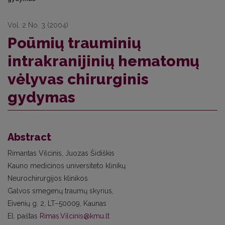
Vol. 2 No. 3 (2004)
Poūmių trauminių
intrakranijinių hematomų
vėlyvas chirurginis
gydymas
Abstract
Rimantas Vilcinis, Juozas Šidiškis
Kauno medicinos universiteto klinikų
Neurochirurgijos klinikos
Galvos smegenų traumų skyrius,
Eivenių g. 2, LT–50009, Kaunas
El. paštas
Rimas.Vilcinis@kmu.lt