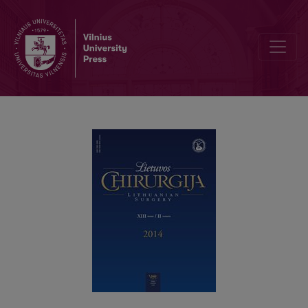
Pooperacinių pilvo sienos išvaržų plastika alotransplantatu