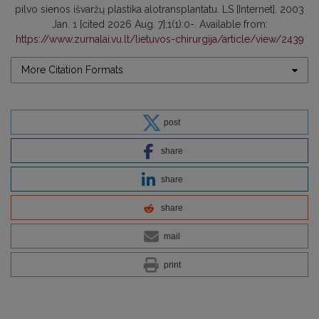
pilvo sienos išvaržų plastika alotransplantatu. LS [Internet]. 2003
Jan. 1 [cited 2026 Aug. 7];1(1):0-. Available from:
https://www.zurnalai.vu.lt/lietuvos-chirurgija/article/view/2439
More Citation Formats
post
share
share
share
mail
print