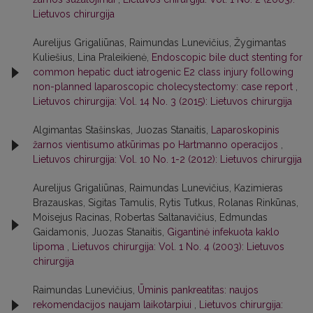
Lietuvos chirurgija
Aurelijus Grigaliūnas, Raimundas Lunevičius, Žygimantas
Kuliešius, Lina Praleikienė,
Endoscopic bile duct stenting for
common hepatic duct iatrogenic E2 class injury following
non-planned laparoscopic cholecystectomy: case report
,
Lietuvos chirurgija: Vol. 14 No. 3 (2015): Lietuvos chirurgija
Algimantas Stašinskas, Juozas Stanaitis,
Laparoskopinis
žarnos vientisumo atkūrimas po Hartmanno operacijos
,
Lietuvos chirurgija: Vol. 10 No. 1-2 (2012): Lietuvos chirurgija
Aurelijus Grigaliūnas, Raimundas Lunevičius, Kazimieras
Brazauskas, Sigitas Tamulis, Rytis Tutkus, Rolanas Rinkūnas,
Moisejus Racinas, Robertas Saltanavičius, Edmundas
Gaidamonis, Juozas Stanaitis,
Gigantinė infekuota kaklo
lipoma
,
Lietuvos chirurgija: Vol. 1 No. 4 (2003): Lietuvos
chirurgija
Raimundas Lunevičius,
Ūminis pankreatitas: naujos
rekomendacijos naujam laikotarpiui
,
Lietuvos chirurgija: