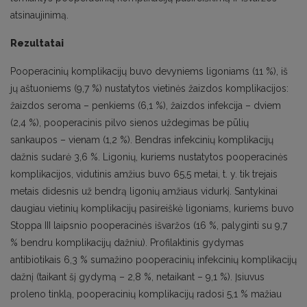
atsinaujinimą.
Rezultatai
Pooperacinių komplikacijų buvo devyniems ligoniams (11 %), iš
jų aštuoniems (9,7 %) nustatytos vietinės žaizdos komplikacijos:
žaizdos seroma – penkiems (6,1 %), žaizdos infekcija – dviem
(2,4 %), pooperacinis pilvo sienos uždegimas be pūlių
sankaupos – vienam (1,2 %). Bendras infekcinių komplikacijų
dažnis sudarė 3,6 %. Ligonių, kuriems nustatytos pooperacinės
komplikacijos, vidutinis amžius buvo 65,5 metai, t. y. tik trejais
metais didesnis už bendrą ligonių amžiaus vidurkį. Santykinai
daugiau vietinių komplikacijų pasireiškė ligoniams, kuriems buvo
Stoppa III laipsnio pooperacinės išvaržos (16 %, palyginti su 9,7
% bendru komplikacijų dažniu). Profilaktinis gydymas
antibiotikais 6,3 % sumažino pooperacinių infekcinių komplikacijų
dažnį (taikant šį gydymą – 2,8 %, netaikant – 9,1 %). Įsiuvus
proleno tinklą, pooperacinių komplikacijų radosi 5,1 % mažiau