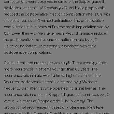
complications were observed in cases of the Stoppa grade III
postoperative hernia (16% versus 9.7%). Antibiotic prophylaxis
reduced the postoperative infection complication rate (2.8% with
antibiotics versus 9.1% without antibiotics). The postoperative
complication rate in cases of Prolene mesh implantation was by
5.1% lower than with Mersilene mesh. Wound drainage reduced
the postoperative local wound complication rate by 7.5%.
However, no factors were strongly associated with early
postoperative complications.
Overall hernia recurrence rate was 10.9%. There were 4.5 times
more recurrences in patients younger than 60 years. The
recurrence rate in male was 2.4 times higher than in female.
Recurrent postoperative hernias occurred by 3.6% more
frequently than after first time operated incisional hernias. The
recurrence rate in cases of Stoppa I–II grade of hernia was 22.7%
versus 0 in cases of Stoppa grade III–IV (p < 0.05). The
proportion of recurrences in cases of Prolene and Mersilene
meshes was 18.75% and 6.9%. Antibiotic prophylaxis and wound