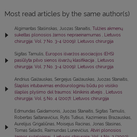
Most read articles by the same author(s)
Algimantas Stašinskas, Juozas Stanaitis,
Tulžies akmenų
sukeltas plonosios žarnos nepraeinamumas
,
Lietuvos
chirurgija: Vol. 7 No. 3-4 (2009): Lietuvos chirurgija
Sigitas Tamulis,
Europos išvaržos asociacijos (EHS)
pasiūlyta pilvo sienos išvaržų klasifikacija
,
Lietuvos
chirurgija: Vol. 7 No. 3-4 (2009): Lietuvos chirurgija
Andrius Gaižauskas, Sergejus Gaižauskas, Juozas Stanaitis,
Šlaplės intubavimas endourologiniu būdu po visiško
šlaplės plyšimo dėl traumos: klinikinis atvejis
,
Lietuvos
chirurgija: Vol. 5 No. 4 (2007): Lietuvos chirurgija
Edmundas Gaidamonis, Juozas Stanaitis, Sigitas Tamulis,
Robertas Saltanavičius, Rytis Tutkus, Kazimieras Brazauskas,
Aurelijus Grigaliūnas, Moisejus Racinas, Jonas Stasinas,
Tomas Saladis, Raimundas Lunevičius,
Atviri plonosios
žarnos sužalojimai
,
Lietuvos chirurgija: Vol. 1 No. 2 (2003):