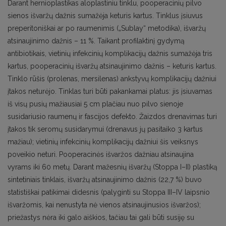
Darant hernioplastikas aloplastiniu tinklu, pooperacinių pilvo
sienos išvaržų dažnis sumažėja keturis kartus. Tinklus įsiuvus
preperitoniškai ar po raumenimis („Sublay“ metodika), išvaržų
atsinaujinimo dažnis – 11 %. Taikant profilaktinį gydymą
antibiotikais, vietinių infekcinių komplikacijų dažnis sumažėja tris
kartus, pooperacinių išvaržų atsinaujinimo dažnis – keturis kartus.
Tinklo rūšis (prolenas, mersilenas) ankstyvų komplikacijų dažniui
įtakos neturėjo. Tinklas turi būti pakankamai platus: jis įsiuvamas
iš visų pusių mažiausiai 5 cm plačiau nuo pilvo sienoje
susidariusio raumenų ir fascijos defekto. Žaizdos drenavimas turi
įtakos tik seromų susidarymui (drenavus jų pasitaiko 3 kartus
mažiau); vietinių infekcinių komplikacijų dažniui šis veiksnys
poveikio neturi. Pooperacinės išvaržos dažniau atsinaujina
vyrams iki 60 metų. Darant mažesnių išvaržų (Stoppa I–II) plastiką
sintetiniais tinklais, išvaržų atsinaujinimo dažnis (22,7 %) buvo
statistiškai patikimai didesnis (palyginti su Stoppa III–IV laipsnio
išvaržomis, kai nenustyta nė vienos atsinaujinusios išvaržos);
priežastys nėra iki galo aiškios, tačiau tai gali būti susiję su