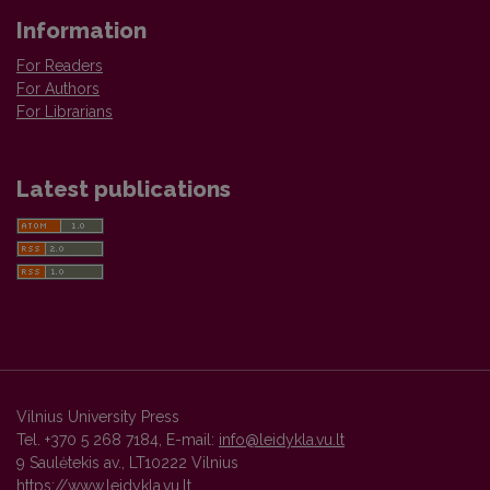
Information
For Readers
For Authors
For Librarians
Latest publications
Vilnius University Press
Tel. +370 5 268 7184, E-mail:
info@leidykla.vu.lt
9 Saulėtekis av., LT10222 Vilnius
https://www.leidykla.vu.lt