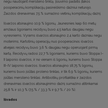
negu naudojant mersileno tinklą. Įsiuvimo padėtis įtakos
pooperacinių komplikacijų pasireiškimo dažniui neturėjo.
Žaizdos drenavimas 7,5 % sumažino vietinių komplikacijų dažnį.
Išvaržos atsinaujino 10,9 % ligonių. Jaunesnies kaip 60 metų
amžiaus ligoniams recidyvų buvo 4,5 kartus daugiau negu
vyresniems. Vyrams išvaržos atsinaujino 2,4 karto dažniau negu
moterims. Kartotinių operacijų nuo pooperacinės išvaržos
atvejais recidyvų buvo 3,6 % daugiau negu operuojant pirmą
kartą. Recidyvų radosi 22,7 % ligoniams, kuriems buvo Stoppa I–
II laipsnio išvaržos, ir nė vienam iš ligonių, kuriems buvo Stoppa
III–IV laipsnio išvaržos. Išvaržos atsinaujino 18,75 % ligonių,
kuriems buvo įsiūtas proleno tinklas, ir tik 6,9 % ligonių, kuriems
įsiūtas mersileno tinklas. Antibiotikų profilaktika ir žaizdos
drenavimas išvaržos atsinaujinimo dažnį sumažino atitinkamai
25,8 % ir 10,3 % (7,5 % / 33,3 % ir 9,7 % / 20 %).
Išvados