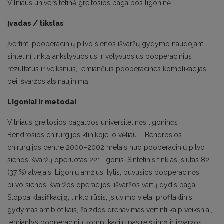
Vilniaus universitetinė greitosios pagalbos ligoninė
Įvadas / tikslas
Įvertinti pooperacinių pilvo sienos išvaržų gydymo naudojant
sintetinį tinklą ankstyvuosius ir vėlyvuosius pooperacinius
rezultatus ir veiksnius, lemiančius pooperacines komplikacijas
bei išvaržos atsinaujinimą.
Ligoniai ir metodai
Vilniaus greitosios pagalbos universitetinės ligoninės
Bendrosios chirurgijos klinikoje, o vėliau – Bendrosios
chirurgijos centre 2000–2002 metais nuo pooperacinių pilvo
sienos išvaržų operuotas 221 ligonis. Sintetinis tinklas įsiūtas 82
(37 %) atvejais. Ligonių amžius, lytis, buvusios pooperacinės
pilvo sienos išvaržos operacijos, išvaržos vartų dydis pagal
Stoppa klasifikaciją, tinklo rūšis, įsiuvimo vieta, profilaktinis
gydymas antibiotikais, žaizdos drenavimas vertinti kaip veiksniai,
lemiantys pooperacinių komplikacijų pasireiškimą ir išvaržos