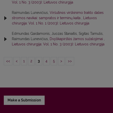
Vol. 1 No. 3 (2003): Lietuvos chirurgija
Raimundas Lunevičius,
Viršutinės virškinimo trakto dalies
stromos navikai: sampratos ir terminų kaita
,
Lietuvos
chirurgija: Vol. 1 No. 1 (2003): Lietuvos chirurgija
Edmundas Gaidamonis, Juozas Stanaitis, Sigitas Tamulis,
Raimundas Lunevičius,
Dvylikapirštės žarnos sužalojimai
,
Lietuvos chirurgija: Vol. 1 No. 3 (2003): Lietuvos chirurgija
<<
<
1
2
3
4
5
>
>>
Make a Submission