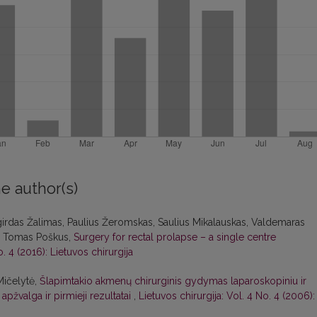
e author(s)
lgirdas Žalimas, Paulius Žeromskas, Saulius Mikalauskas, Valdemaras
as, Tomas Poškus,
Surgery for rectal prolapse – a single centre
o. 4 (2016): Lietuvos chirurgija
Mičelytė,
Šlapimtakio akmenų chirurginis gydymas laparoskopiniu ir
apžvalga ir pirmieji rezultatai
,
Lietuvos chirurgija: Vol. 4 No. 4 (2006):