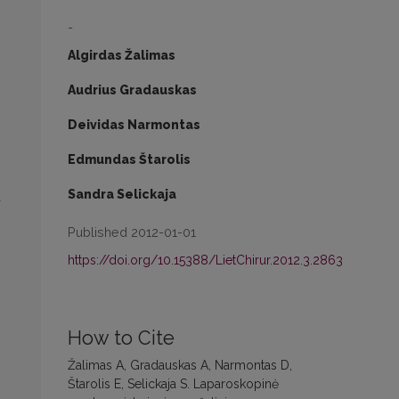
-
Algirdas Žalimas
Audrius Gradauskas
Deividas Narmontas
Edmundas Štarolis
Sandra Selickaja
a
Published 2012-01-01
https://doi.org/10.15388/LietChirur.2012.3.2863
How to Cite
Žalimas A, Gradauskas A, Narmontas D,
Štarolis E, Selickaja S. Laparoskopinė