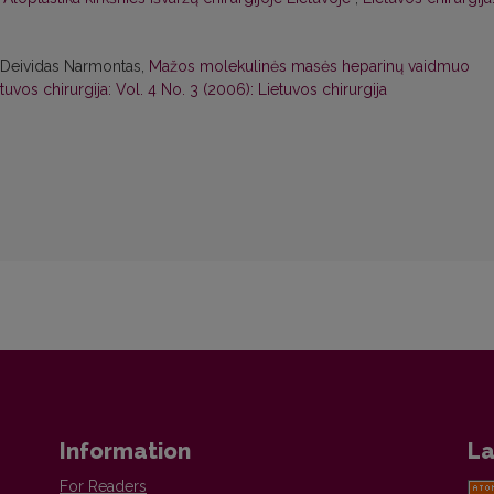
, Deividas Narmontas,
Mažos molekulinės masės heparinų vaidmuo
tuvos chirurgija: Vol. 4 No. 3 (2006): Lietuvos chirurgija
Information
La
For Readers