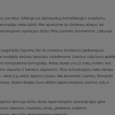
s yra retos. Infekcija yra dažniausia jų komplikacija ir simptomų
omalijas reikia šalinti. Mes aprašome du klinikinius atvejus, kai
laparoskopinės operacijos būdu. Mūsų turimais duomenimis, Lietuvoje
ri paguldyta į ligoninę dėl du mėnesius trunkančio padažnėjusio
gai nustatyta dešinės kiaušidės cistadenoma. Urachus cista buvo aptikt
ens kompiuterinę tomografiją. Antras atvejis yra 22 metų moters, kuri
 pilvo skausmo ir bambos šlapiavimo. Pilvo echoskopijos metu žemiau
viena iš jų netoli šlapimo pūslės, kita atsiverianti į bambą. Remiantis
sinusas. Abiem atvejais buvo atliktos laparoskopinės urachus cistų ir
amos atviruoju būdu, tačiau laparoskopinė operacija tapo gera
acinio skausmo, mažesnių randų, greitesnio sveikimo.
nusas, ekscizija, laparoskopinė operacija.