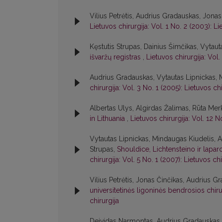
Vilius Petrėtis, Audrius Gradauskas, Jonas
Lietuvos chirurgija: Vol. 1 No. 2 (2003): Li
Kęstutis Strupas, Dainius Šimčikas, Vytau
išvaržų registras
,
Lietuvos chirurgija: Vol.
Audrius Gradauskas, Vytautas Lipnickas, 
chirurgija: Vol. 3 No. 1 (2005): Lietuvos chi
Albertas Ulys, Algirdas Žalimas, Rūta Me
in Lithuania
,
Lietuvos chirurgija: Vol. 12 N
Vytautas Lipnickas, Mindaugas Kiudelis, A
Strupas,
Shouldice, Lichtensteino ir lapar
chirurgija: Vol. 5 No. 1 (2007): Lietuvos chi
Vilius Petrėtis, Jonas Činčikas, Audrius G
universitetinės ligoninės bendrosios chir
chirurgija
Deividas Narmontas, Audrius Gradauskas