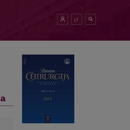
LT
ga