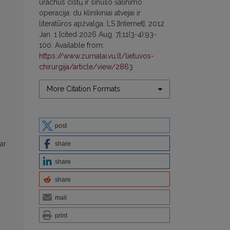
urachus cistų ir sinuso šalinimo
operacija: du klinikiniai atvejai ir
literatūros apžvalga. LS [Internet]. 2012
Jan. 1 [cited 2026 Aug. 7];11(3-4):93-
100. Available from:
https://www.zurnalai.vu.lt/lietuvos-
chirurgija/article/view/2863
More Citation Formats
post
ar
share
share
share
mail
print