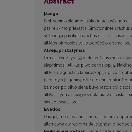
Abstract
Įžanga
Embrioninio šlapimo latako (urachus) anomalijo
pasireiškimo priežastis. Simptomines urachus an
sėkmingai pašalinta urachus cista ir sinusas 
atliktos pirmosios tokio pobūdžio operacijos.
Atvejų pristatymas
Pirmas atvejis yra 55 metų amžiaus moters, ku
šlapinimosi. Atlikus pilvo echoskopiją, klaidin
atlikus diagnostinę laparoskopiją, pilvo ir dub
paguldyta į ligoninę dėl 10 dienų trunkančio
bambos po pilvo siena buvo rastos dvi cistos – 
atliktais tyrimais diagnozuota urachus cista ir 
sinuso ekscizijos.
Išvados
Daugelį metų urachus anomalijos buvo operuoj
alternatyva atvirosioms dėl silpnesnio pooper
Reikšminiai žodžiai:
urachus cista, urachus si