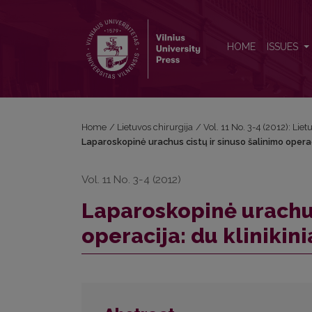
Laparoskopinė urachus cistų ir sinuso šalinimo operaci
HOME
ISSUES
Home
/
Lietuvos chirurgija
/
Vol. 11 No. 3-4 (2012): Liet
Laparoskopinė urachus cistų ir sinuso šalinimo operacij
Vol. 11 No. 3-4 (2012)
Laparoskopinė urachus
operacija: du klinikini