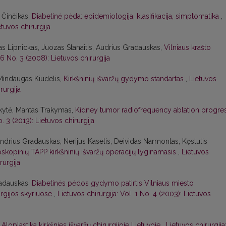
 Činčikas,
Diabetinė pėda: epidemiologija, klasifikacija, simptomatika
,
etuvos chirurgija
tas Lipnickas, Juozas Stanaitis, Audrius Gradauskas,
Vilniaus krašto
 6 No. 3 (2008): Lietuvos chirurgija
Mindaugas Kiudelis,
Kirkšninių išvaržų gydymo standartas
,
Lietuvos
rurgija
rkytė, Mantas Trakymas,
Kidney tumor radiofrequency ablation progre
o. 3 (2013): Lietuvos chirurgija
ndrius Gradauskas, Nerijus Kaselis, Deividas Narmontas, Kęstutis
oskopinių TAPP kirkšninių išvaržų operacijų lyginamasis
,
Lietuvos
rurgija
radauskas,
Diabetinės pėdos gydymo patirtis Vilniaus miesto
urgijos skyriuose
,
Lietuvos chirurgija: Vol. 1 No. 4 (2003): Lietuvos
,
Aloplastika kirkšnies išvaržų chirurgijoje Lietuvoje
,
Lietuvos chirurgija