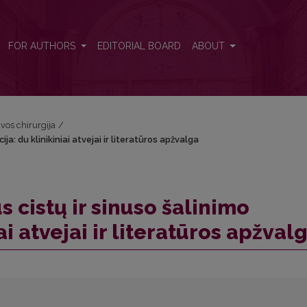
ja: du klinikiniai atvejai ir literatūros apžvalga
FOR AUTHORS
EDITORIAL BOARD
ABOUT
uvos chirurgija
/
a: du klinikiniai atvejai ir literatūros apžvalga
 cistų ir sinuso šalinimo
ai atvejai ir literatūros apžval