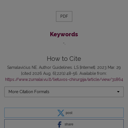
PDF
Keywords
-
How to Cite
Samalavičius NE. Author Guidelines. LS [Internet]. 2023 Mar. 29
[cited 2026 Aug. 6];22(1):48-56. Available from:
https://www.zurnalai.vu.lt/lietuvos-chirurgija/article/view/31864
More Citation Formats
post
share