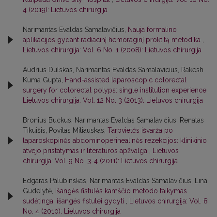
4 (2019): Lietuvos chirurgija
Narimantas Evaldas Samalavičius,
Nauja formalino
aplikacijos gydant radiacinį hemoraginį proktitą metodika
,
Lietuvos chirurgija: Vol. 6 No. 1 (2008): Lietuvos chirurgija
Audrius Dulskas, Narimantas Evaldas Samalavicius, Rakesh
Kuma Gupta,
Hand-assisted laparoscopic colorectal
surgery for colorectal polyps: single institution experience
,
Lietuvos chirurgija: Vol. 12 No. 3 (2013): Lietuvos chirurgija
Bronius Buckus, Narimantas Evaldas Samalavičius, Renatas
Tikuišis, Povilas Miliauskas,
Tarpvietės išvarža po
laparoskopinės abdominoperinealinės rezekcijos: klinikinio
atvejo pristatymas ir literatūros apžvalga
,
Lietuvos
chirurgija: Vol. 9 No. 3-4 (2011): Lietuvos chirurgija
Edgaras Palubinskas, Narimantas Evaldas Samalavičius, Lina
Gudelytė,
Išangės fistulės kamščio metodo taikymas
sudėtingai išangės fistulei gydyti
,
Lietuvos chirurgija: Vol. 8
No. 4 (2010): Lietuvos chirurgija