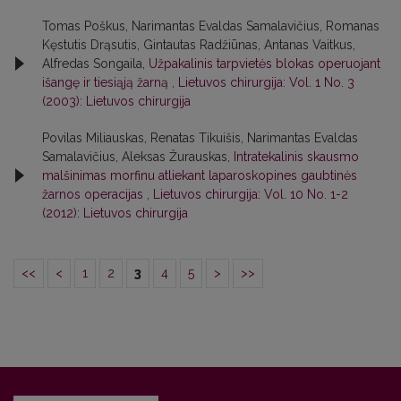
Tomas Poškus, Narimantas Evaldas Samalavičius, Romanas
Kęstutis Drąsutis, Gintautas Radžiūnas, Antanas Vaitkus,
Alfredas Songaila,
Užpakalinis tarpvietės blokas operuojant
išangę ir tiesiąją žarną
,
Lietuvos chirurgija: Vol. 1 No. 3
(2003): Lietuvos chirurgija
Povilas Miliauskas, Renatas Tikuišis, Narimantas Evaldas
Samalavičius, Aleksas Žurauskas,
Intratekalinis skausmo
malšinimas morfinu atliekant laparoskopines gaubtinės
žarnos operacijas
,
Lietuvos chirurgija: Vol. 10 No. 1-2
(2012): Lietuvos chirurgija
<<
<
1
2
3
4
5
>
>>