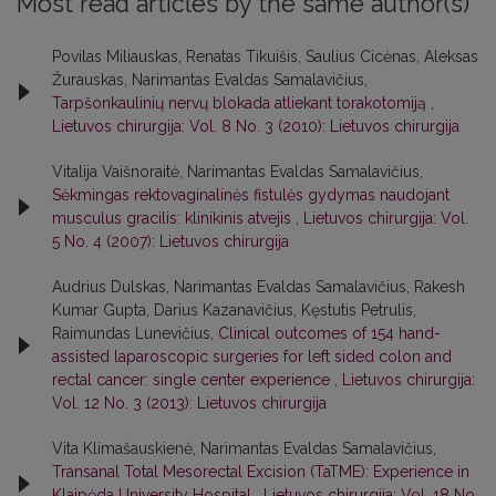
Most read articles by the same author(s)
Povilas Miliauskas, Renatas Tikuišis, Saulius Cicėnas, Aleksas
Žurauskas, Narimantas Evaldas Samalavičius,
Tarpšonkaulinių nervų blokada atliekant torakotomiją
,
Lietuvos chirurgija: Vol. 8 No. 3 (2010): Lietuvos chirurgija
Vitalija Vaišnoraitė, Narimantas Evaldas Samalavičius,
Sėkmingas rektovaginalinės fistulės gydymas naudojant
musculus gracilis: klinikinis atvejis
,
Lietuvos chirurgija: Vol.
5 No. 4 (2007): Lietuvos chirurgija
Audrius Dulskas, Narimantas Evaldas Samalavičius, Rakesh
Kumar Gupta, Darius Kazanavičius, Kęstutis Petrulis,
Raimundas Lunevičius,
Clinical outcomes of 154 hand-
assisted laparoscopic surgeries for left sided colon and
rectal cancer: single center experience
,
Lietuvos chirurgija:
Vol. 12 No. 3 (2013): Lietuvos chirurgija
Vita Klimašauskienė, Narimantas Evaldas Samalavičius,
Transanal Total Mesorectal Excision (TaTME): Experience in
Klaipėda University Hospital
,
Lietuvos chirurgija: Vol. 18 No.