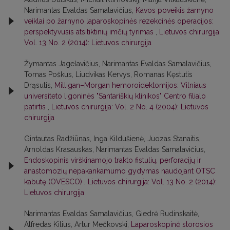
Narimantas Evaldas Samalavičius,
Kavos poveikis žarnyno
veiklai po žarnyno laparoskopinės rezekcinės operacijos:
perspektyvusis atsitiktinių imčių tyrimas
,
Lietuvos chirurgija:
Vol. 13 No. 2 (2014): Lietuvos chirurgija
Žymantas Jagelavičius, Narimantas Evaldas Samalavičius,
Tomas Poškus, Liudvikas Kervys, Romanas Kęstutis
Drąsutis,
Milligan–Morgan hemoroidektomijos: Vilniaus
universiteto ligoninės "Santariškių klinikos" Centro filialo
patirtis
,
Lietuvos chirurgija: Vol. 2 No. 4 (2004): Lietuvos
chirurgija
Gintautas Radžiūnas, Inga Kildušienė, Juozas Stanaitis,
Arnoldas Krasauskas, Narimantas Evaldas Samalavičius,
Endoskopinis virškinamojo trakto fistulių, perforacijų ir
anastomozių nepakankamumo gydymas naudojant OTSC
kabutę (OVESCO)
,
Lietuvos chirurgija: Vol. 13 No. 2 (2014):
Lietuvos chirurgija
Narimantas Evaldas Samalavičius, Giedrė Rudinskaitė,
Alfredas Kilius, Artur Mečkovski,
Laparoskopinė storosios