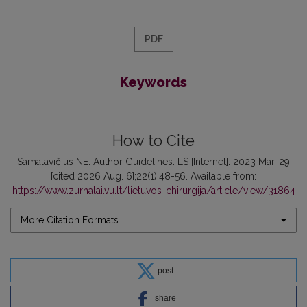
PDF
Keywords
-
How to Cite
Samalavičius NE. Author Guidelines. LS [Internet]. 2023 Mar. 29
[cited 2026 Aug. 6];22(1):48-56. Available from:
https://www.zurnalai.vu.lt/lietuvos-chirurgija/article/view/31864
More Citation Formats
post
share