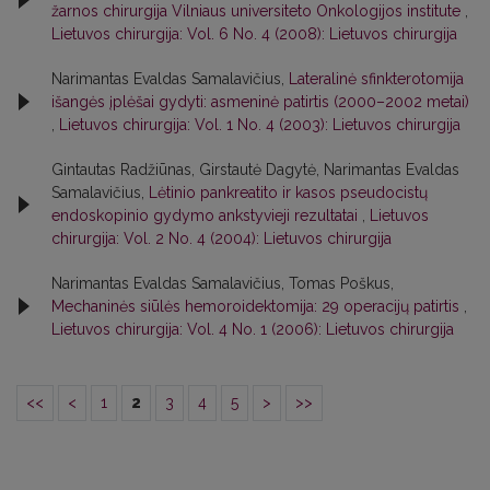
žarnos chirurgija Vilniaus universiteto Onkologijos institute
,
Lietuvos chirurgija: Vol. 6 No. 4 (2008): Lietuvos chirurgija
Narimantas Evaldas Samalavičius,
Lateralinė sfinkterotomija
išangės įplėšai gydyti: asmeninė patirtis (2000–2002 metai)
,
Lietuvos chirurgija: Vol. 1 No. 4 (2003): Lietuvos chirurgija
Gintautas Radžiūnas, Girstautė Dagytė, Narimantas Evaldas
Samalavičius,
Lėtinio pankreatito ir kasos pseudocistų
endoskopinio gydymo ankstyvieji rezultatai
,
Lietuvos
chirurgija: Vol. 2 No. 4 (2004): Lietuvos chirurgija
Narimantas Evaldas Samalavičius, Tomas Poškus,
Mechaninės siūlės hemoroidektomija: 29 operacijų patirtis
,
Lietuvos chirurgija: Vol. 4 No. 1 (2006): Lietuvos chirurgija
<<
<
1
2
3
4
5
>
>>