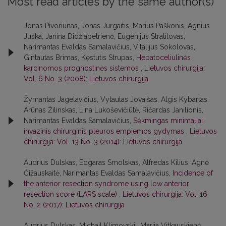
Most read articles by the same author(s)
Jonas Pivoriūnas, Jonas Jurgaitis, Marius Paškonis, Agnius
Juška, Janina Didžiapetrienė, Eugenijus Stratilovas,
Narimantas Evaldas Samalavičius, Vitalijus Sokolovas,
Gintautas Brimas, Kęstutis Strupas,
Hepatoceliulinės
karcinomos prognostinės sistemos
,
Lietuvos chirurgija:
Vol. 6 No. 3 (2008): Lietuvos chirurgija
Žymantas Jagelavičius, Vytautas Jovaišas, Algis Kybartas,
Arūnas Žilinskas, Lina Lukoševičiūtė, Ričardas Janilionis,
Narimantas Evaldas Samalavičius,
Sėkmingas minimaliai
invazinis chirurginis pleuros empiemos gydymas
,
Lietuvos
chirurgija: Vol. 13 No. 3 (2014): Lietuvos chirurgija
Audrius Dulskas, Edgaras Smolskas, Alfredas Kilius, Agnė
Čižauskaitė, Narimantas Evaldas Samalavičius,
Incidence of
the anterior resection syndrome using low anterior
resection score (LARS scale)
,
Lietuvos chirurgija: Vol. 16
No. 2 (2017): Lietuvos chirurgija
Audrius Dulskas, Michail Klimovskij, Marija Vitkauskienė,