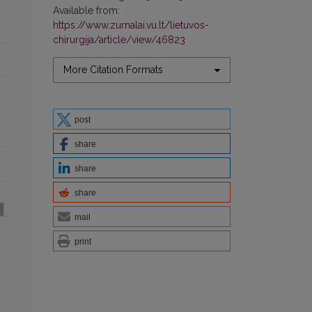
Available from:
https://www.zurnalai.vu.lt/lietuvos-
chirurgija/article/view/46823
More Citation Formats
post
share
share
share
mail
print