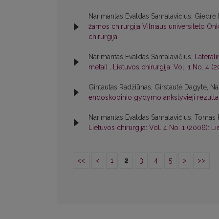
Narimantas Evaldas Samalavičius, Giedrė R
žarnos chirurgija Vilniaus universiteto Onk
chirurgija
Narimantas Evaldas Samalavičius,
Lateral
metai)
,
Lietuvos chirurgija: Vol. 1 No. 4 (2
Gintautas Radžiūnas, Girstautė Dagytė, N
endoskopinio gydymo ankstyvieji rezulta
Narimantas Evaldas Samalavičius, Tomas
Lietuvos chirurgija: Vol. 4 No. 1 (2006): Li
<<
<
1
2
3
4
5
>
>>