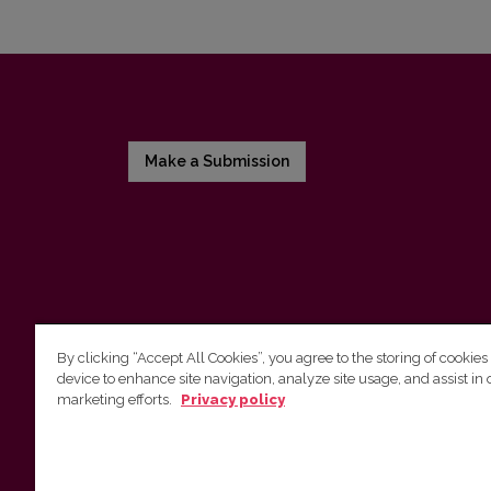
Make a Submission
By clicking “Accept All Cookies”, you agree to the storing of cookies
device to enhance site navigation, analyze site usage, and assist in 
Vilnius University Press
marketing efforts.
Privacy policy
Tel. +370 5 268 7184, E-mail:
info@leidykla.vu.lt
9 Saulėtekis av., LT10222 Vilnius
https://www.leidykla.vu.lt