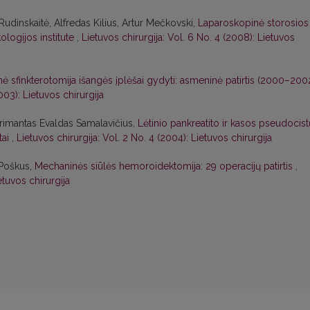
udinskaitė, Alfredas Kilius, Artur Mečkovski,
Laparoskopinė storosios
ologijos institute
,
Lietuvos chirurgija: Vol. 6 No. 4 (2008): Lietuvos
inė sfinkterotomija išangės įplėšai gydyti: asmeninė patirtis (2000–200
003): Lietuvos chirurgija
arimantas Evaldas Samalavičius,
Lėtinio pankreatito ir kasos pseudocist
tai
,
Lietuvos chirurgija: Vol. 2 No. 4 (2004): Lietuvos chirurgija
 Poškus,
Mechaninės siūlės hemoroidektomija: 29 operacijų patirtis
,
etuvos chirurgija