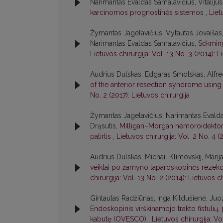
Narimantas Evaldas Samalavičius, Vitaliju
karcinomos prognostinės sistemos
,
Liet
Žymantas Jagelavičius, Vytautas Jovaišas, 
Narimantas Evaldas Samalavičius,
Sėkming
Lietuvos chirurgija: Vol. 13 No. 3 (2014): L
Audrius Dulskas, Edgaras Smolskas, Alfre
of the anterior resection syndrome using
No. 2 (2017): Lietuvos chirurgija
Žymantas Jagelavičius, Narimantas Evald
Drąsutis,
Milligan–Morgan hemoroidektomijos
patirtis
,
Lietuvos chirurgija: Vol. 2 No. 4 (
Audrius Dulskas, Michail Klimovskij, Mari
veiklai po žarnyno laparoskopinės rezekci
chirurgija: Vol. 13 No. 2 (2014): Lietuvos ch
Gintautas Radžiūnas, Inga Kildušienė, Juo
Endoskopinis virškinamojo trakto fistul
kabutę (OVESCO)
,
Lietuvos chirurgija: Vo