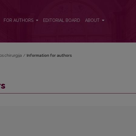
FOR AUTHORS
EDITORIAL BOARD
ABOUT
vos chirurgija
/
Information for authors
rs