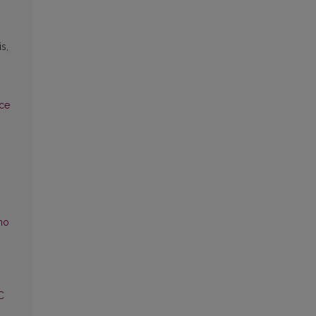
s,
ce
no
C