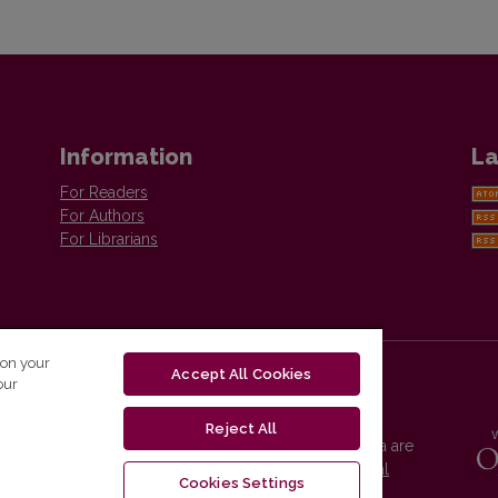
Information
La
For Readers
For Authors
For Librarians
 on your
Accept All Cookies
our
Reject All
Vilnius University Press platform and metadata are
distributed by
Creative Commons International
Cookies Settings
License
.