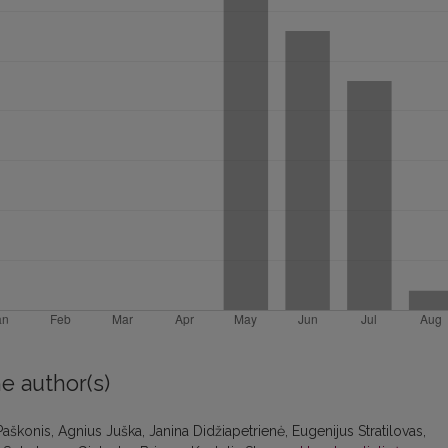
e author(s)
Paškonis, Agnius Juška, Janina Didžiapetrienė, Eugenijus Stratilovas,