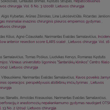
s Sokolovas, Gintautas Brimas, Kęstutis Strupas,
Hepatoceliulinės
uvos chirurgija: Vol. 6 No. 3 (2008): Lietuvos chirurgija
Algis Kybartas, Arūnas Žilinskas, Lina Lukoševičiūtė, Ričardas Janilioni
as minimaliai invazinis chirurginis pleuros empiemos gydymas
,
ietuvos chirurgija
das Kilius, Agnė Čižauskaitė, Narimantas Evaldas Samalavičius,
Inciden
 low anterior resection score (LARS scale)
,
Lietuvos chirurgija: Vol. 16
as Samalavičius, Tomas Poškus, Liudvikas Kervys, Romanas Kęstutis
: Vilniaus universiteto ligoninės "Santariškių klinikos" Centro filialo
2004): Lietuvos chirurgija
ja Vitkauskienė, Narimantas Evaldas Samalavičius,
Kavos poveikis žarny
nės operacijos: perspektyvusis atsitiktinių imčių tyrimas
,
Lietuvos
irurgija
zas Stanaitis, Arnoldas Krasauskas, Narimantas Evaldas Samalavičius,
ių, perforacijų ir anastomozių nepakankamumo gydymas naudojant OTS
l. 13 No. 2 (2014): Lietuvos chirurgija