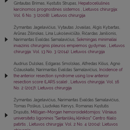
Gintautas Brimas, Kęstutis Strupas,
Hepatoceliulinės
karcinomos prognostinės sistemos
,
Lietuvos chirurgija:
Vol. 6 No. 3 (2008): Lietuvos chirurgija
Žymantas Jagelavičius, Vytautas Jovaišas, Algis Kybartas,
Arūnas Žilinskas, Lina Lukoševičiūtė, Ričardas Janilionis,
Narimantas Evaldas Samalavičius,
Sėkmingas minimaliai
invazinis chirurginis pleuros empiemos gydymas
,
Lietuvos
chirurgija: Vol. 13 No. 3 (2014): Lietuvos chirurgija
Audrius Dulskas, Edgaras Smolskas, Alfredas Kilius, Agnė
Čižauskaitė, Narimantas Evaldas Samalavičius,
Incidence of
the anterior resection syndrome using low anterior
resection score (LARS scale)
,
Lietuvos chirurgija: Vol. 16
No. 2 (2017): Lietuvos chirurgija
Žymantas Jagelavičius, Narimantas Evaldas Samalavičius,
Tomas Poškus, Liudvikas Kervys, Romanas Kęstutis
Drąsutis,
Milligan–Morgan hemoroidektomijos: Vilniaus
universiteto ligoninės "Santariškių klinikos" Centro filialo
patirtis
,
Lietuvos chirurgija: Vol. 2 No. 4 (2004): Lietuvos