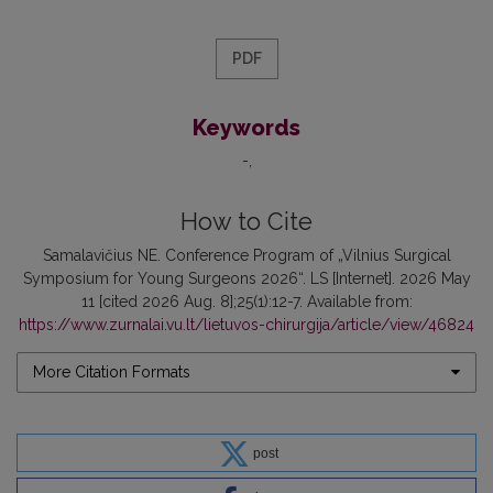
PDF
Keywords
-
How to Cite
Samalavičius NE. Conference Program of „Vilnius Surgical
Symposium for Young Surgeons 2026“. LS [Internet]. 2026 May
11 [cited 2026 Aug. 8];25(1):12-7. Available from:
https://www.zurnalai.vu.lt/lietuvos-chirurgija/article/view/46824
More Citation Formats
post