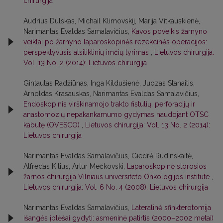
chirurgija
Audrius Dulskas, Michail Klimovskij, Marija Vitkauskienė,
Narimantas Evaldas Samalavičius,
Kavos poveikis žarnyno
veiklai po žarnyno laparoskopinės rezekcinės operacijos:
perspektyvusis atsitiktinių imčių tyrimas
,
Lietuvos chirurgija:
Vol. 13 No. 2 (2014): Lietuvos chirurgija
Gintautas Radžiūnas, Inga Kildušienė, Juozas Stanaitis,
Arnoldas Krasauskas, Narimantas Evaldas Samalavičius,
Endoskopinis virškinamojo trakto fistulių, perforacijų ir
anastomozių nepakankamumo gydymas naudojant OTSC
kabutę (OVESCO)
,
Lietuvos chirurgija: Vol. 13 No. 2 (2014):
Lietuvos chirurgija
Narimantas Evaldas Samalavičius, Giedrė Rudinskaitė,
Alfredas Kilius, Artur Mečkovski,
Laparoskopinė storosios
žarnos chirurgija Vilniaus universiteto Onkologijos institute
,
Lietuvos chirurgija: Vol. 6 No. 4 (2008): Lietuvos chirurgija
Narimantas Evaldas Samalavičius,
Lateralinė sfinkterotomija
išangės įplėšai gydyti: asmeninė patirtis (2000–2002 metai)