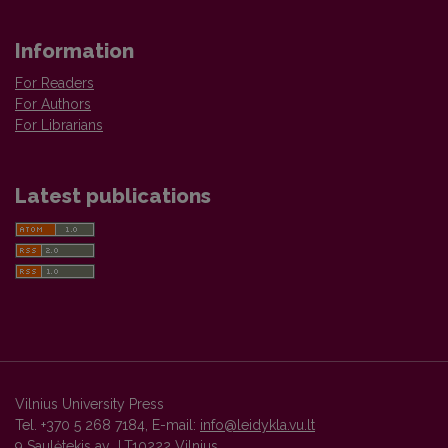
Information
For Readers
For Authors
For Librarians
Latest publications
Vilnius University Press
Tel. +370 5 268 7184, E-mail:
info@leidykla.vu.lt
9 Saulėtekis av., LT10222 Vilnius