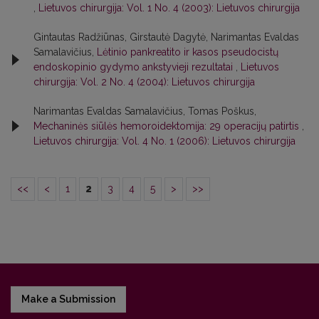
,
Lietuvos chirurgija: Vol. 1 No. 4 (2003): Lietuvos chirurgija
Gintautas Radžiūnas, Girstautė Dagytė, Narimantas Evaldas
Samalavičius,
Lėtinio pankreatito ir kasos pseudocistų
endoskopinio gydymo ankstyvieji rezultatai
,
Lietuvos
chirurgija: Vol. 2 No. 4 (2004): Lietuvos chirurgija
Narimantas Evaldas Samalavičius, Tomas Poškus,
Mechaninės siūlės hemoroidektomija: 29 operacijų patirtis
,
Lietuvos chirurgija: Vol. 4 No. 1 (2006): Lietuvos chirurgija
<<
<
1
2
3
4
5
>
>>
Make a Submission