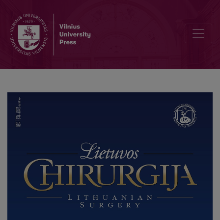
Conference Program of „Vilnius Surgical Symposium for Young S