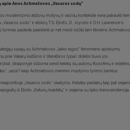
rtą apie Anos Achmatovos „Vasaros sodą“
opos modernizmo atstovų motyvų ir vaizdų kontekste nėra patraukli te
asaros sodo“ ir atskirų T.S. Eliot’o, D. Joyce’o ir D.H. Lawrence‘o
is tyrimas padeda paaiškinti ar net mesti iššūkį tam tikriems Achmatov
strategijų sąsajų su Achmatovos „laiko eigos“ fenomeno aprašymu
ą prie Vakarų kultūros ir literatūros (ypač didelis buvo jos
yba), straipsnyje siūloma įvesti keletą šių autorių filosofinių ir estetini
 sodas“, „vaza“) kaip Achmatovos meninio mąstymo tyrimo įrankius.
eapsiriboja „Vasaros sodo“ skaitymu. Keletas pastabų taip pat siejam
epigrafą iš Elioto „Keturių kvartetų“ ir siejama su laiko transcendencija.