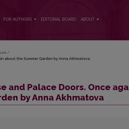
again about the Summer Garden by Anna Akhmatova
FOR AUTHORS
EDITORIAL BOARD
ABOUT
ture
/
gain about the Summer Garden by Anna Akhmatova
se and Palace Doors. Once aga
rden by Anna Akhmatova