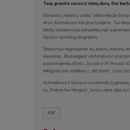
Tarp granito vazos ir rūmų durų. Dar ka
Eilėraščio „Vasaros sodas“ interpretacija Eur
Anos Achmatovos kūrybos tyrėjams. Tuo tarpu „V
tekstų viršlaikinojoje perspektyvoje lyginamas
kūrybos tyrinėtojų teiginiams.
Straipsnyje nagrinėjimas šių autorių meninių 
klausimas. Atsižvelgiant į Achmatovos prisirišim
susidomėjimas Eliot’o, Joyce’o ir M. Proust’o kūr
kategorijų bei metaforų ( „still point“, „rožių
Achmatovos ir Europos modernistų lyginimas n
su „Poema be Herojaus“, kurios viena dalis turi 
PDF