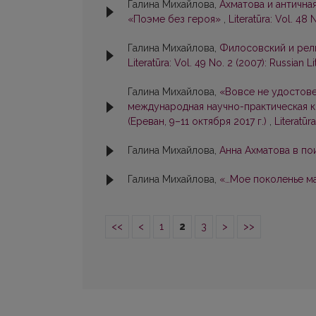
Галина Михайлова,
Ахматова и антична
«Поэме без героя»
,
Literatūra: Vol. 48 
Галина Михайлова,
Филосовский и рел
Literatūra: Vol. 49 No. 2 (2007): Russian Li
Галина Михайлова,
«Вовсе не удостове
международная научно-практическая к
(Ереван, 9–11 октября 2017 г.)
,
Literatūr
Галина Михайлова,
Анна Ахматова в по
Галина Михайлова,
«…Мое поколенье м
<<
<
1
2
3
>
>>