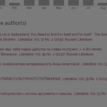
e author(s)
e in Switzerland, You Need to find it in itself and for itself”: The Swi
ail Shishkin
,
Literatūra: Vol. 57 No. 2 (2015): Russian Literature
ем наш, тебе гидом щепотка ли славы послужит…». к 80-летию
в Вильнюсе
,
Literatūra: Vol. 59 No. 2 (2017): Russian Literature
и: онейрическая метареальность Анны Ахматовой
,
Literatūra: Vol. 5
НТАРИИ КУЛЬТУРНОГО ПОГРАНИЧЬЯ
,
Literatūra: Vol. 55 No. 2 (2013
тоборчество»: истоки, аргументы и смыслы
,
Literatūra: Vol. 53 No.