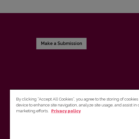
Make a Submission
By clicking “Accept All Cookies”, you agree to the storing of cookies
device to enhance site navigation, analyze site usage, and assist in 
Vilnius University Press
marketing efforts.
Privacy policy
Tel. +370 5 268 7184, E-mail:
info@leidykla.vu.lt
9 Saulėtekis av., LT10222 Vilnius
https://www.leidykla.vu.lt