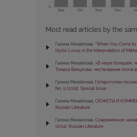
Most read articles by the sam
Галина Михайлова,
“When You Come to Liv
Idyllic Locus in the Interpretation of Mikh
Галина Михайлова,
«В мире большем, ч
Томаса Венцловы: чествование поэта 
Галина Михайлова,
Гетеротопии поэзи
No. 5 (2015): Special Issue
Галина Михайлова,
СЮЖЕТЫ И КОММЕ
Russian Literature
Галина Михайлова,
Современное «ахма
(2011): Russian Literature