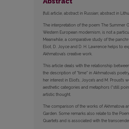
Abstract
[full article, abstract in Russian; abstract in Lit
The interpretation of the poem The Summer Ga
Western European modernism, is not a particul
Meanwhile, a comparative study of the panchr
Eliot, D. Joyce and D. H. Lawrence helps to e
Akhmatova’s creative work.
This article deals with the relationship betwe
the description of “time” in Akhmatova’s poetry
her interest in Eliot’s, Joyce’s and M. Proust’s
aesthetic categories and metaphors (“still poin
artistic thought.
The comparison of the works of Akhmatova an
Garden. Some remarks also relate to the Poem 
Quartets and is associated with the transcende