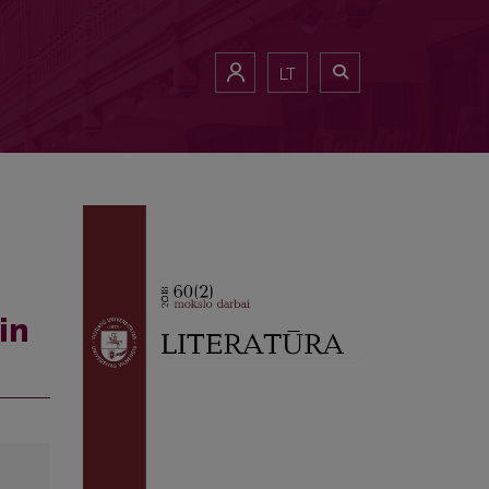
LT
in