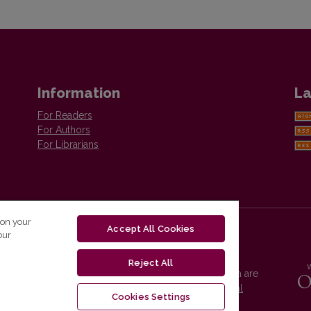
Information
La
For Readers
For Authors
For Librarians
 on your
Accept All Cookies
our
Reject All
Vilnius University Press platform and metadata are
distributed by
Creative Commons International
Cookies Settings
License
.