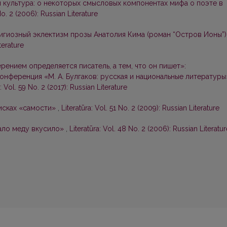
я культура: о некоторых смысловых компонентах мифа о поэте в
No. 2 (2006): Russian Literature
игиозный эклектизм прозы Анатолия Кима (роман “Остров Ионы”
terature
рением определяется писатель, а тем, что он пишет»:
онференция «М. А. Булгаков: русская и национальные литературы
a: Vol. 59 No. 2 (2017): Russian Literature
исках «самости»
,
Literatūra: Vol. 51 No. 2 (2009): Russian Literature
ало меду вкусило»
,
Literatūra: Vol. 48 No. 2 (2006): Russian Literatur