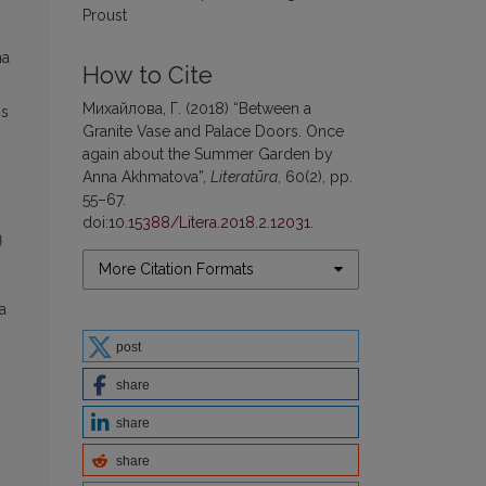
Proust
ma
How to Cite
Михайлова, Г. (2018) “Between a
os
Granite Vase and Palace Doors. Once
again about the Summer Garden by
Anna Akhmatova”,
Literatūra
, 60(2), pp.
55–67.
doi:
10.15388/Litera.2018.2.12031
.
ų
More Citation Formats
a
post
share
share
share