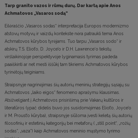
Tarp granito vazos ir rūmų durų. Dar kartą apie Anos
Achmatovos „Vasaros sodą“
Eilėraščio „Vasaros sodas“ interpretacija Europos modernizmo
atstovų motyvų ir vaizdų kontekste nėra patraukli tema Anos
Achmatovos kūrybos tyrėjams. Tuo tarpu „Vasaros sodo“ ir
atskirų T.S. Eliot’o, D. Joyce’o ir D.H. Lawrence‘o tekstų
viršlaikinojoje perspektyvoje lyginamasis tyrimas padeda
paaiškinti ar net mesti iššūkį tam tikriems Achmatovos kūrybos
tyrinėtojų teiginiams.
Straipsnyje nagrinėjimas šių autorių meninių strategijų sąsajų su
Achmatovos „laiko eigos“ fenomeno aprašymu klausimas.
Atsižvelgiant į Achmatovos prisirišimą prie Vakarų kultūros ir
literatūros (ypač didelis buvo jos susidomėjimas Eliot’o, Joyce’o
ir M. Proust’o kūryba), straipsnyje siūloma įvesti keletą šių autorių
filosofinių ir estetinių kategorijų bei metaforų ( „still point“, „rožių
sodas“, „vaza“) kaip Achmatovos meninio mąstymo tyrimo