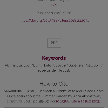
Bio
Published 2018-11-26
https://doi.org/10.15388/Litera.2018.2.12031
PDF
Keywords
Akhmatova, Eliot, “Burnt Norton”, Joyce, “Dubliners”, “still point”,
rose-garden, Proust
How to Cite
Михайлова, Г. (2018) “Between a Granite Vase and Palace Doors.
Once again about the Summer Garden by Anna Akhmatova”,
Literatūra
, 60(2), pp. 55–67. doi:
10.15388/Litera.2018.2.12031
.