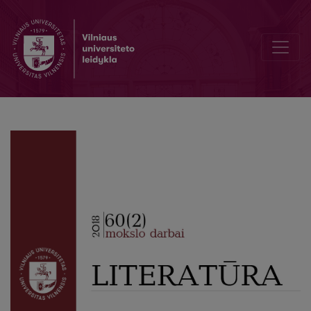
Between a Granite Vase and Palace Doors. Once again about the