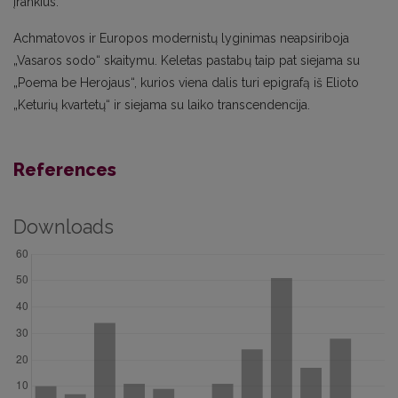
įrankius.
Achmatovos ir Europos modernistų lyginimas neapsiriboja
„Vasaros sodo“ skaitymu. Keletas pastabų taip pat siejama su
„Poema be Herojaus“, kurios viena dalis turi epigrafą iš Elioto
„Keturių kvartetų“ ir siejama su laiko transcendencija.
References
Downloads