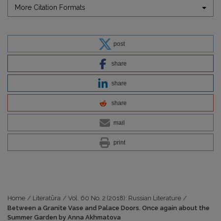
More Citation Formats
post
share
share
share
mail
print
Home
/
Literatūra
/
Vol. 60 No. 2 (2018): Russian Literature
/
Between a Granite Vase and Palace Doors. Once again about the
Summer Garden by Anna Akhmatova