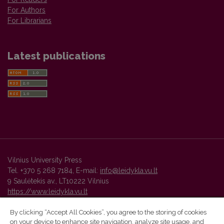
For Authors
For Librarians
Latest publications
Vilnius University Press
Tel. +370 5 268 7184, E-mail:
info@leidykla.vu.lt
9 Saulėtekis av., LT10222 Vilnius
https://www.leidykla.vu.lt
By clicking “Accept All Cookies”, you agree to the storing of cookies
on your device to enhance site navigation, analyze site usage, and