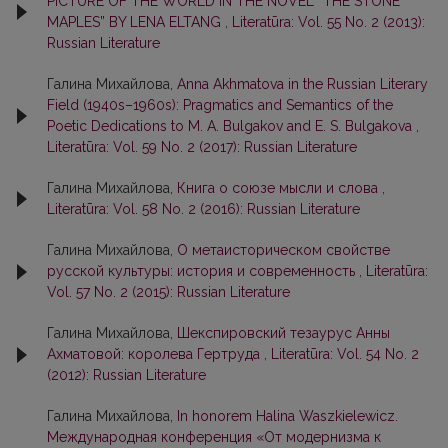
PICTURE OF THE WORLD IN THE NOVEL “THE STONE
MAPLES” BY LENA ELTANG
,
Literatūra: Vol. 55 No. 2 (2013):
Russian Literature
Галина Михайлова,
Anna Akhmatova in the Russian Literary
Field (1940s–1960s): Pragmatics and Semantics of the
Poetic Dedications to M. A. Bulgakov and E. S. Bulgakova
,
Literatūra: Vol. 59 No. 2 (2017): Russian Literature
Галина Михайлова,
Книга о союзе мысли и слова
,
Literatūra: Vol. 58 No. 2 (2016): Russian Literature
Галина Михайлова,
О метаисторическом свойстве
русской культуры: история и современность
,
Literatūra:
Vol. 57 No. 2 (2015): Russian Literature
Галина Михайлова,
Шекспировский тезаурус Анны
Ахматовой: королева Гертруда
,
Literatūra: Vol. 54 No. 2
(2012): Russian Literature
Галина Михайлова,
In honorem Halina Waszkielewicz.
Международная конференция «От модернизма к