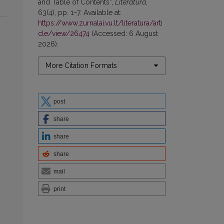
and Table of Contents”,
Literatūra
,
63(4), pp. 1–7. Available at:
https://www.zurnalai.vu.lt/literatura/arti
cle/view/26474
(Accessed: 6 August
2026).
More Citation Formats
post
share
share
share
mail
print