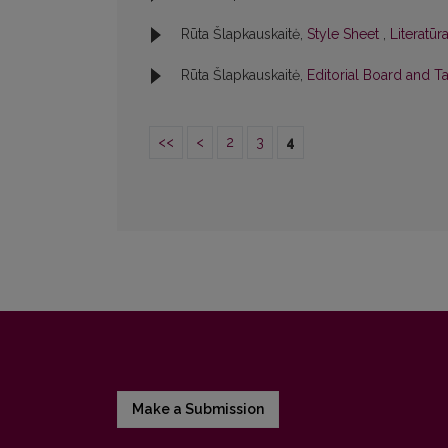
Rūta Šlapkauskaitė,
Style Sheet
,
Literatūr
Rūta Šlapkauskaitė,
Editorial Board and T
<<
<
2
3
4
Make a Submission