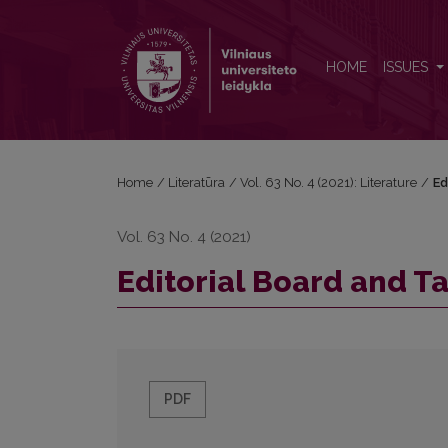
Editorial Board and Table of Contents
HOME
ISSUES
Home
/
Literatūra
/
Vol. 63 No. 4 (2021): Literature
/
Ed
Vol. 63 No. 4 (2021)
Editorial Board and T
PDF