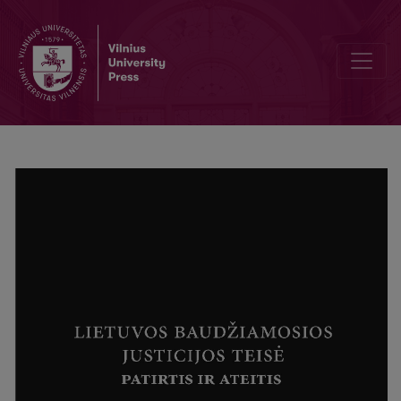
Karo nusikaltimai ir nusikaltimai žmoniškumui: tarptautinis ir nacional