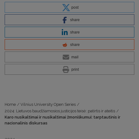
post
share
share
share
mail
print
Home
/
Vilnius University Open Series
/
2024: Lietuvos baudžiamosios justicijos teisė: patirtis ir ateitis
/
Karo nusikaltimai ir nusikaltimai žmoniškumui: tarptautinis ir
nacionalinis diskursas