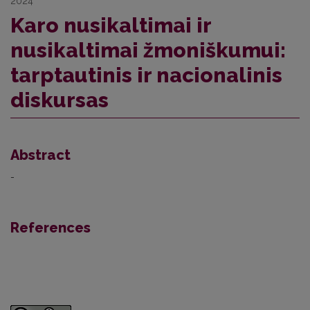
2024
Karo nusikaltimai ir
nusikaltimai žmoniškumui:
tarptautinis ir nacionalinis
diskursas
Abstract
-
References