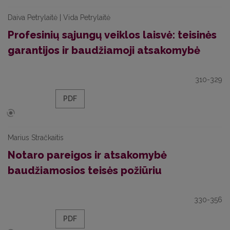
Daiva Petrylaitė | Vida Petrylaitė
Profesinių sąjungų veiklos laisvė: teisinės
garantijos ir baudžiamoji atsakomybė
310-329
PDF
Marius Stračkaitis
Notaro pareigos ir atsakomybė
baudžiamosios teisės požiūriu
330-356
PDF