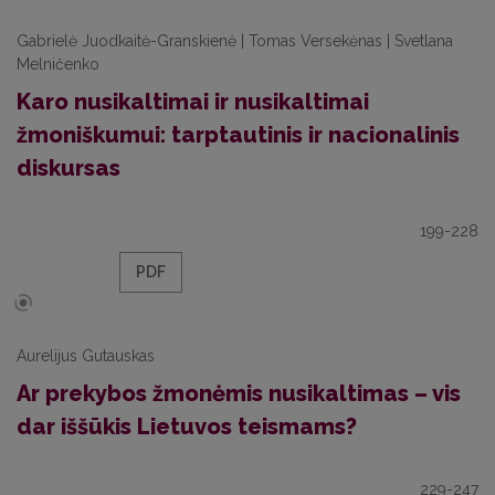
Gabrielė Juodkaitė-Granskienė | Tomas Versekėnas | Svetlana
Melničenko
Karo nusikaltimai ir nusikaltimai
žmoniškumui: tarptautinis ir nacionalinis
diskursas
199-228
PDF
Aurelijus Gutauskas
Ar prekybos žmonėmis nusikaltimas – vis
dar iššūkis Lietuvos teismams?
229-247