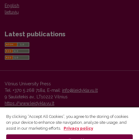
English
lietuvių
Latest publications
Vilnius University Press
Tel. +370 5 268 7184, E-mail:
info@leidykla.vu.lt
9 Saulėtekis av., LT10222 Vilnius
https://www.leidykla.vu.lt
By clicking “Accept All Cookies”, you agree to the storing of cookies
on your device to enhance site navigation, analyze site usage, and
Vilnius University Press platform and metadata are distributed by
assist in our marketing efforts.
Privacy policy
Creative Commons International License
.