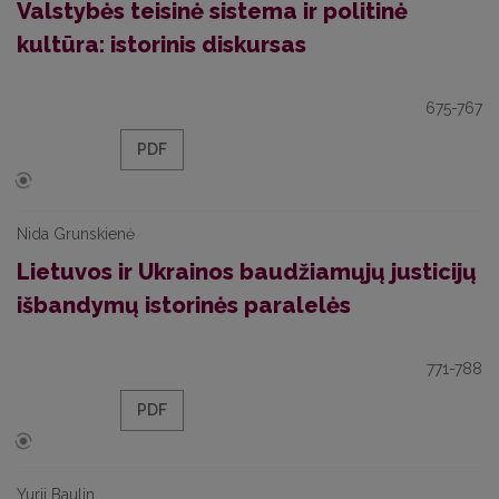
Valstybės teisinė sistema ir politinė
kultūra: istorinis diskursas
675-767
PDF
Nida Grunskienė
Lietuvos ir Ukrainos baudžiamųjų justicijų
išbandymų istorinės paralelės
771-788
PDF
Yurii Baulin