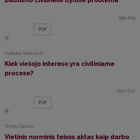
Baudimo civilinėse bylose problema
599-619
PDF
Vytautas Nekrošius
Kiek viešojo intereso yra civiliniame
procese?
620-630
PDF
Tomas Davulis
Vietinis norminis teisės aktas kaip darbo