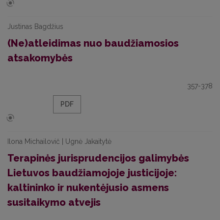
Justinas Bagdžius
(Ne)atleidimas nuo baudžiamosios
atsakomybės
357-378
PDF
Ilona Michailovič | Ugnė Jakaitytė
Terapinės jurisprudencijos galimybės
Lietuvos baudžiamojoje justicijoje:
kaltininko ir nukentėjusio asmens
susitaikymo atvejis