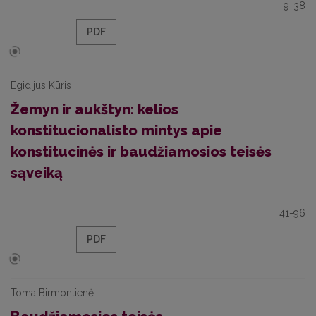
9-38
PDF
Egidijus Kūris
Žemyn ir aukštyn: kelios
konstitucionalisto mintys apie
konstitucinės ir baudžiamosios teisės
sąveiką
41-96
PDF
Toma Birmontienė