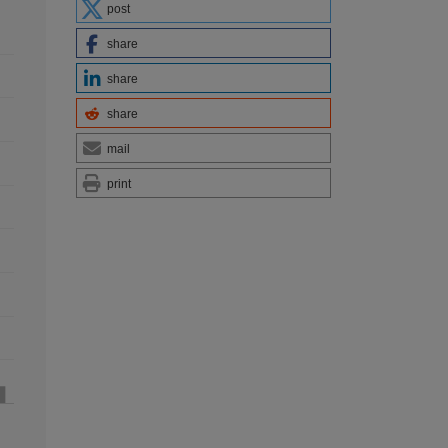
post
share
share
share
mail
print