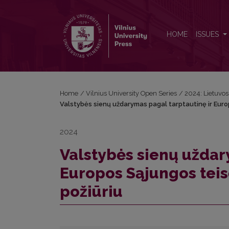
Valstybės sienų uždarymas pagal tarptautinę ir Eu
HOME
ISSUES
Home
/
Vilnius University Open Series
/
2024: Lietuvos b
Valstybės sienų uždarymas pagal tarptautinę ir Euro
2024
Valstybės sienų uždar
Europos Sąjungos tei
požiūriu