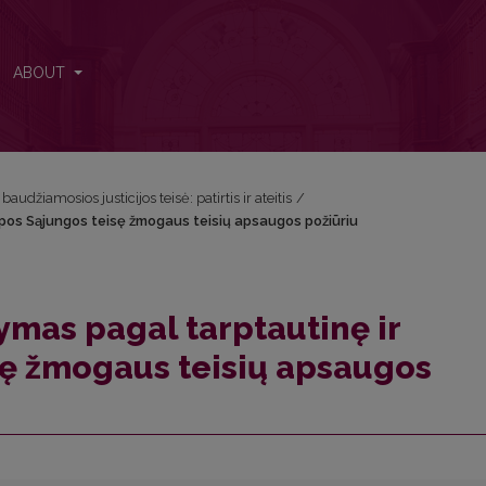
ropos Sąjungos teisę žmogaus teisių apsaugos požiūriu
ABOUT
audžiamosios justicijos teisė: patirtis ir ateitis
/
pos Sąjungos teisę žmogaus teisių apsaugos požiūriu
ymas pagal tarptautinę ir
sę žmogaus teisių apsaugos