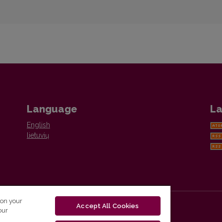
Language
La
English
lietuvių
 on your
Accept All Cookies
our