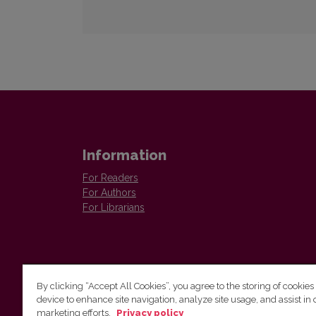
Information
For Readers
For Authors
For Librarians
By clicking “Accept All Cookies”, you agree to the storing of cookies
device to enhance site navigation, analyze site usage, and assist in 
Vilnius University Press
marketing efforts.
Privacy policy