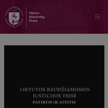
Profesinių sąjungų veiklos laisvė: teisinės garantijos ir baudžiamoj