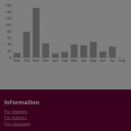
Information
For Readers
For Authors
For Librarians