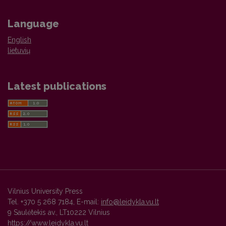
Language
English
lietuvių
Latest publications
Vilnius University Press
Tel. +370 5 268 7184, E-mail:
info@leidykla.vu.lt
9 Saulėtekis av., LT10222 Vilnius
https://www.leidykla.vu.lt