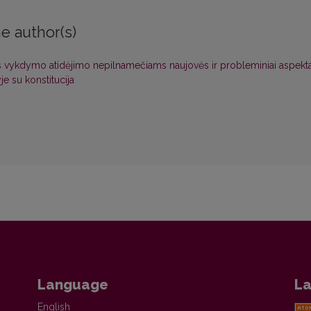
e author(s)
vykdymo atidėjimo nepilnamečiams naujovės ir probleminiai aspekt
je su konstitucija
Language
La
English