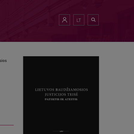
amosios įžvalgos
LT
sios