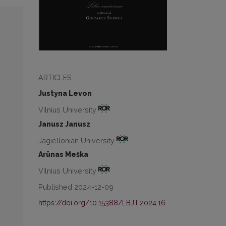
ARTICLES
Justyna Levon
Vilnius University
Janusz Janusz
Jagiellonian University
Arūnas Meška
Vilnius University
Published 2024-12-09
https://doi.org/10.15388/LBJT.2024.16