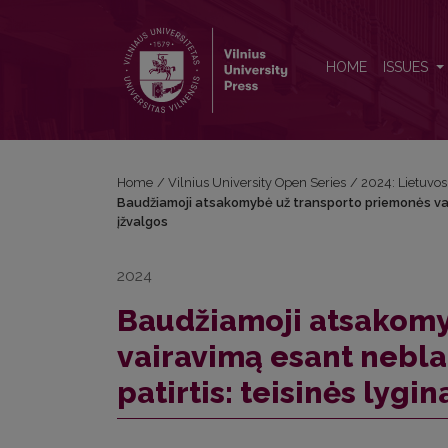
Baudžiamoji atsakomybė už transporto priemonės vair
HOME
ISSUES
Home
/
Vilnius University Open Series
/
2024: Lietuvos b
Baudžiamoji atsakomybė už transporto priemonės vaira
įžvalgos
2024
Baudžiamoji atsakomy
vairavimą esant neblai
patirtis: teisinės lygi