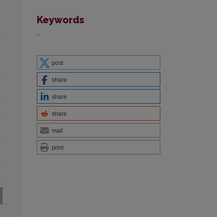
Keywords
-
post
share
share
share
mail
print