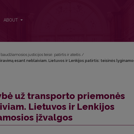
avimą esant neblaiviam. Lietuvos ir Lenkijos patirtis: teisinės lygin
ABOUT
audžiamosios justicijos teisė: patirtis ir ateitis
/
vimą esant neblaiviam. Lietuvos ir Lenkijos patirtis: teisinės lyginamo
bė už transporto priemonės
viam. Lietuvos ir Lenkijos
namosios įžvalgos