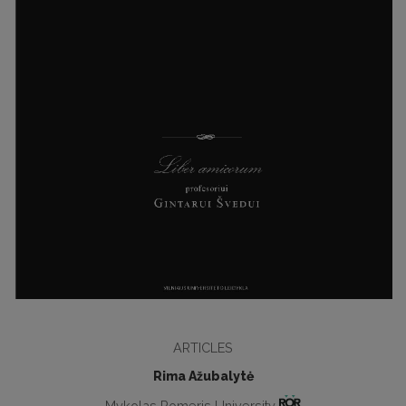
ARTICLES
Rima Ažubalytė
Mykolas Romeris University