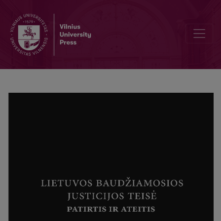
Baudžiamojo proceso išlaidų paskirstymas Lietuvos teisėje