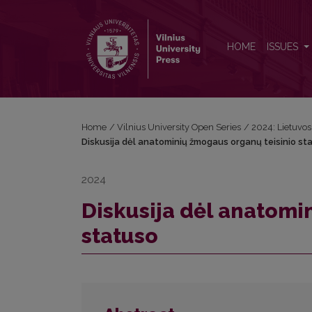
Diskusija dėl anatominių žmogaus organų teisinio s
HOME
ISSUES
Home
/
Vilnius University Open Series
/
2024: Lietuvos b
Diskusija dėl anatominių žmogaus organų teisinio st
2024
Diskusija dėl anatomi
statuso