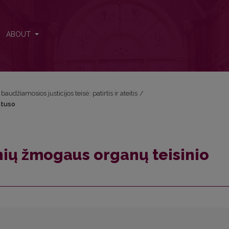
tatuso
ABOUT
audžiamosios justicijos teisė: patirtis ir ateitis
/
atuso
nių žmogaus organų teisinio