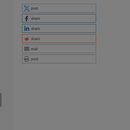
post
share
share
share
mail
print