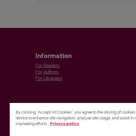
Information
For Readers
For Authors
For Librarians
By clicking “Accept All Cookies”, you agree to the storing of cookies
device to enhance site navigation, analyze site usage, and assist in 
Vilnius University Press
marketing efforts.
Privacy policy
Tel. +370 5 268 7184, E-mail:
info@leidykla.vu.lt