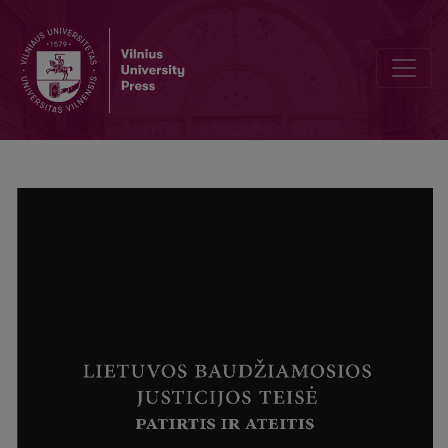
Lietuvos ir Ukrainos baudžiamųjų justicijų išbandymų istorinės para