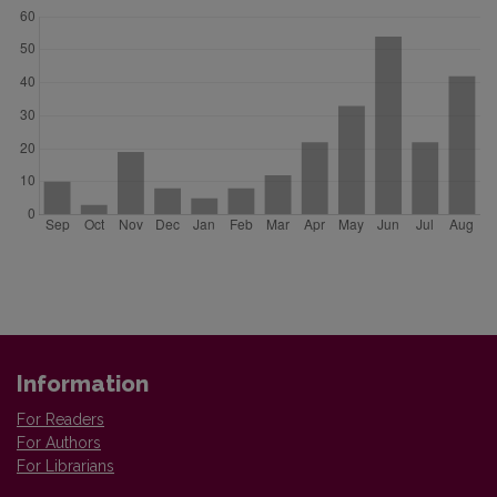
Information
For Readers
For Authors
For Librarians