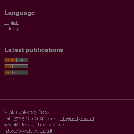
Language
English
lietuvių
Latest publications
Vilnius University Press
Tel. +370 5 268 7184, E-mail:
info@leidykla.vu.lt
9 Saulėtekis av., LT10222 Vilnius
https://www.leidykla.vu.lt