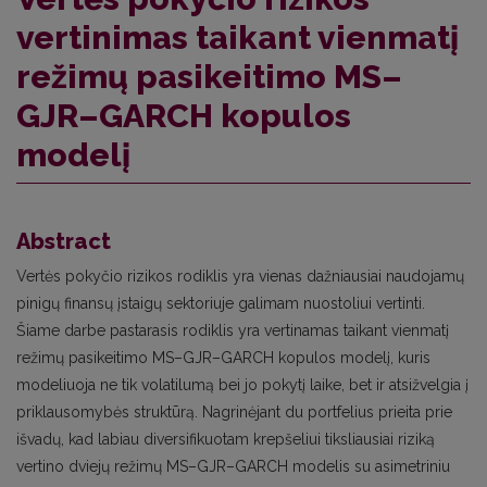
vertinimas taikant vienmatį
režimų pasikeitimo MS–
GJR–GARCH kopulos
modelį
Abstract
Vertės pokyčio rizikos rodiklis yra vienas dažniausiai naudojamų
pinigų finansų įstaigų sektoriuje galimam nuostoliui vertinti.
Šiame darbe pastarasis rodiklis yra vertinamas taikant vienmatį
režimų pasikeitimo MS–GJR–GARCH kopulos modelį, kuris
modeliuoja ne tik volatilumą bei jo pokytį laike, bet ir atsižvelgia į
priklausomybės struktūrą. Nagrinėjant du portfelius prieita prie
išvadų, kad labiau diversifikuotam krepšeliui tiksliausiai riziką
vertino dviejų režimų MS–GJR–GARCH modelis su asimetriniu