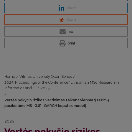
share
share
mail
print
Home
/
Vilnius University Open Series
/
2025: Proceedings of the Conference "Lithuanian MSc Research in
Informatics and ICT". 2025
/
Vertės pokyčio rizikos vertinimas taikant vienmatį režimų
pasikeitimo MS–GJR–GARCH kopulos modelį
2025
Vertės pokyčio rizikos