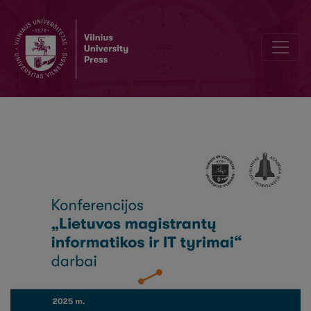
Vertės pokyčio rizikos vertinimas taikant vienmatį režimų pasik