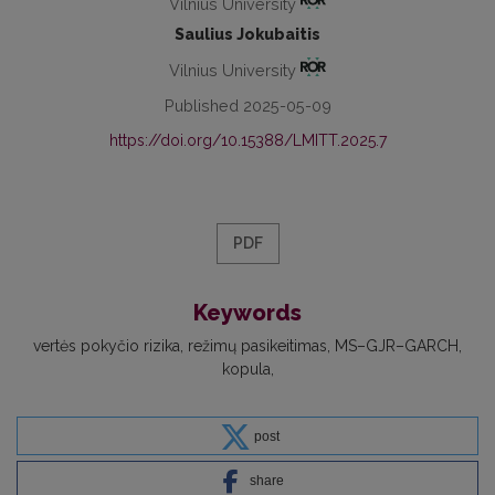
Vilnius University
Saulius Jokubaitis
Vilnius University
Published 2025-05-09
https://doi.org/10.15388/LMITT.2025.7
PDF
Keywords
vertės pokyčio rizika
režimų pasikeitimas
MS–GJR–GARCH
kopula
post
share