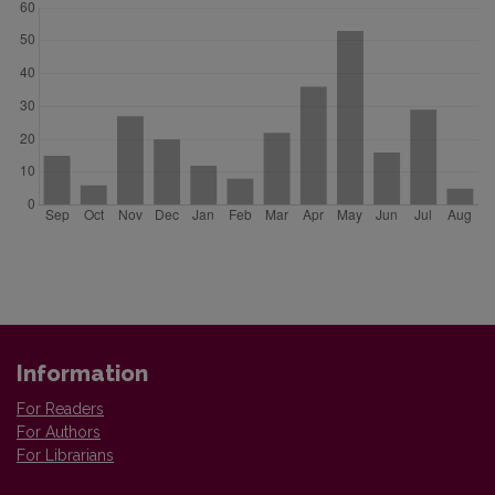
Information
For Readers
For Authors
For Librarians