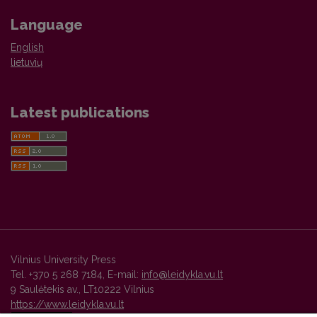
Language
English
lietuvių
Latest publications
Vilnius University Press
Tel. +370 5 268 7184, E-mail:
info@leidykla.vu.lt
9 Saulėtekis av., LT10222 Vilnius
https://www.leidykla.vu.lt