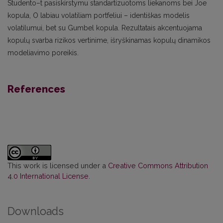
Studento–t pasiskirstymu standartizuotoms liekanoms bei Joe
kopula, O labiau volatiliam portfeliui – identiškas modelis
volatilumui, bet su Gumbel kopula. Rezultatais akcentuojama
kopulų svarba rizikos vertinime, išryškinamas kopulų dinamikos
modeliavimo poreikis.
References
This work is licensed under a
Creative Commons Attribution
4.0 International License
.
Downloads