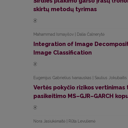
Širdies plakimo garso įrašų (fon
skirtų metodų tyrimas
Mahammad Ismayilov | Dalia Čalnerytė
Integration of Image Decomposi
Image Classification
Eugenijus Gabrielius Ivanauskas | Saulius Jokubaitis
Vertės pokyčio rizikos vertinimas
pasikeitimo MS–GJR–GARCH kopu
Nora Jasiukėnaitė | Rūta Levulienė