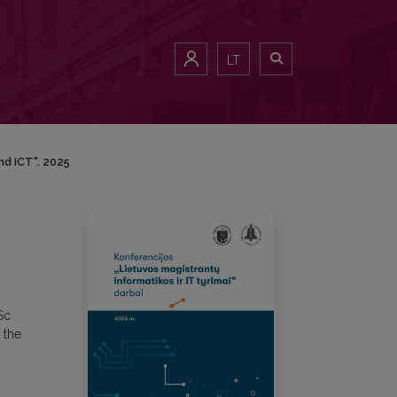
LT
nd ICT". 2025
Sc
 the