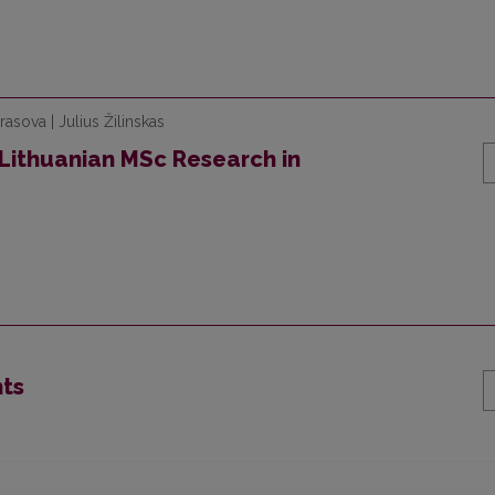
asova | Julius Žilinskas
Lithuanian MSc Research in
hts