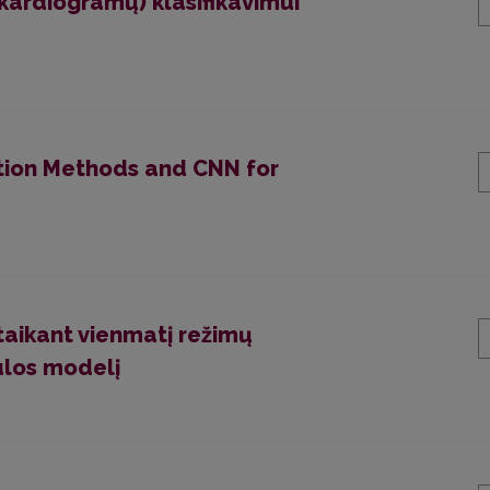
okardiogramų) klasifikavimui
tion Methods and CNN for
 taikant vienmatį režimų
los modelį