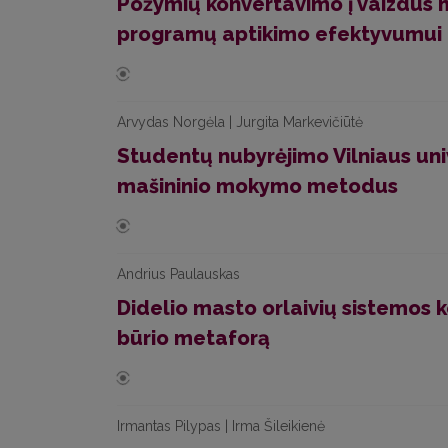
Požymių konvertavimo į vaizdus 
programų aptikimo efektyvumui g
Arvydas Norgėla | Jurgita Markevičiūtė
Studentų nubyrėjimo Vilniaus uni
mašininio mokymo metodus
Andrius Paulauskas
Didelio masto orlaivių sistemos 
būrio metaforą
Irmantas Pilypas | Irma Šileikienė