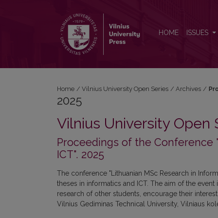
2025: Proceedings of the Conference "Lithuanian M
HOME
ISSUES
Home
/
Vilnius University Open Series
/
Archives
/
Pr
2025
Vilnius University Open 
Proceedings of the Conference "
ICT". 2025
The conference "Lithuanian MSc Research in Informa
theses in informatics and ICT. The aim of the event i
research of other students, encourage their interest 
Vilnius Gediminas Technical University, Vilniaus kol