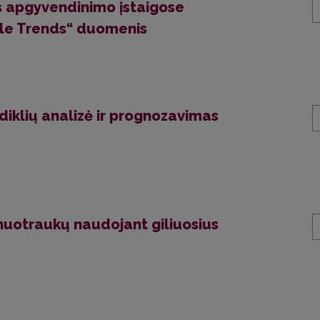
os apgyvendinimo įstaigose
le Trends“ duomenis
diklių analizė ir prognozavimas
 nuotraukų naudojant giliuosius