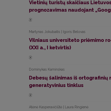
Vietinių turistų skaičiaus Lietuv
prognozavimas naudojant „Goog
Martynas Jokubaitis | Igoris Belovas
Vilniaus universiteto priėmimo ro
(XXI a., I ketvirtis)
Dominykas Kaminskas
Debesų šalinimas iš ortografinių
generatyvinius tinklus
Atėnė Kasperavičiūtė | Laura Ringienė