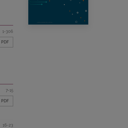
1-306
PDF
7-15
PDF
16-23