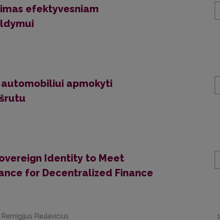
dimas efektyvesniam
aldymui
automobiliui apmokyti
šrutu
vereign Identity to Meet
iance for Decentralized Finance
 Remigijus Paulavičius