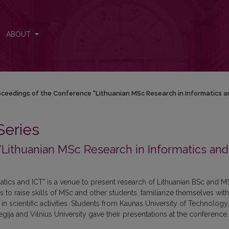
Sc Research in Informatics and ICT". 2025
ABOUT
oceedings of the Conference "Lithuanian MSc Research in Informatics a
Series
Lithuanian MSc Research in Informatics and
tics and ICT" is a venue to present research of Lithuanian BSc and M
s to raise skills of MSc and other students, familiarize themselves with
in scientific activities. Students from Kaunas University of Technology,
egija and Vilnius University gave their presentations at the conference.