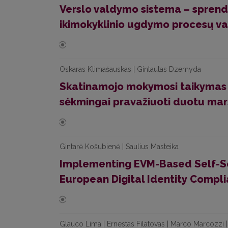
Verslo valdymo sistema – spren
ikimokyklinio ugdymo procesų v
Oskaras Klimašauskas | Gintautas Dzemyda
Skatinamojo mokymosi taikymas 
sėkmingai pravažiuoti duotu mar
Gintarė Košubienė | Saulius Masteika
Implementing EVM-Based Self-So
European Digital Identity Compl
Glauco Lima | Ernestas Filatovas | Marco Marcozzi |