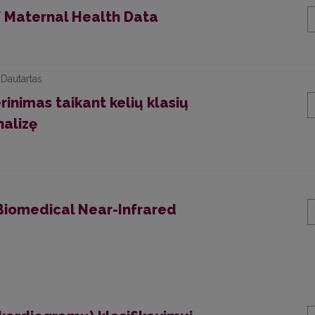
f Maternal Health Data
Dautartas
inimas taikant kelių klasių
nalizę
 Biomedical Near-Infrared