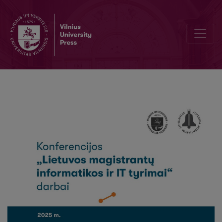
Debesų šalinimas iš ortografinių nuotraukų naudojant giliuosius gene