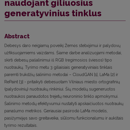
naudojant giliuosius
generatyvinius tinklus
Abstract
Debesys daro neigiamą poveikį Žemės stebėjimui ir palydovų
užfiksuojamiems vaizdams. Šiame darbe analizuojami metodai,
skirti debesų pašalinimui iš RGB (regimosios šviesos) tipo
nuotraukų. Tyrimo metu 3 giliaisiais generatyviniais tinklais
paremti trukdžių šalinimo metodai – CloudGAN [1], LaMa [2] ir
RePaint [3] - pritaikyti debesuotam Vilniaus miesto ortografinių
(palydovinių) nuotraukų rinkiniui. Šių modelių sugeneruotos
nuotraukos panaudotos trejetų neuroninio tinklo apmokymui.
Šalinimo metodų efektyvumui nustatyti apskaičiuotos nuotraukų
panašumo metrikos. Geriausiai pasirodė LaMa modelis,
pasižymėjęs savo greitaveika, siūlomu funkcionalumu ir aukštais
tyrimo rezultatais.