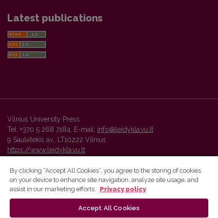
Latest publications
Vilnius University Press
Tel. +370 5 268 7184, E-mail:
info@leidykla.vu.lt
9 Saulėtekis av., LT10222 Vilnius
https://www.leidykla.vu.lt
By clicking “Accept All Cookies”, you agree to the storing of cookies
on your device to enhance site navigation, analyze site usage, and
Vilnius University Press platform and metadata are distributed by
assist in our marketing efforts.
Privacy policy
Creative Commons International License
.
Accept All Cookies