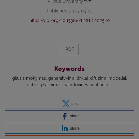
Vilnius University
Published 2025-05-12
https://doi.org/10.15388/LMITT.2025.10
PDF
Keywords
gilusis mokymas
generatyviniai tinklai
difuziniai modeliai
debesų šalinimas
palydovinės nuotraukos
post
share
share