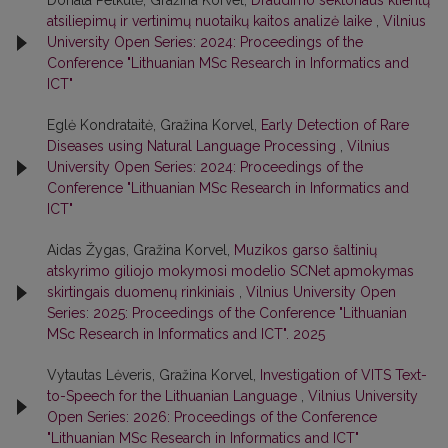
Donata Petkutė, Gražina Korvel,
Draudimo sektoriaus klientų
atsiliepimų ir vertinimų nuotaikų kaitos analizė laike
,
Vilnius
University Open Series: 2024: Proceedings of the
Conference "Lithuanian MSc Research in Informatics and
ICT"
Eglė Kondrataitė, Gražina Korvel,
Early Detection of Rare
Diseases using Natural Language Processing
,
Vilnius
University Open Series: 2024: Proceedings of the
Conference "Lithuanian MSc Research in Informatics and
ICT"
Aidas Žygas, Gražina Korvel,
Muzikos garso šaltinių
atskyrimo giliojo mokymosi modelio SCNet apmokymas
skirtingais duomenų rinkiniais
,
Vilnius University Open
Series: 2025: Proceedings of the Conference "Lithuanian
MSc Research in Informatics and ICT". 2025
Vytautas Lėveris, Gražina Korvel,
Investigation of VITS Text-
to-Speech for the Lithuanian Language
,
Vilnius University
Open Series: 2026: Proceedings of the Conference
"Lithuanian MSc Research in Informatics and ICT"