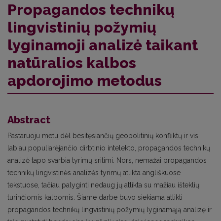
Propagandos technikų
lingvistinių požymių
lyginamoji analizė taikant
natūralios kalbos
apdorojimo metodus
Abstract
Pastaruoju metu dėl besitęsiančių geopolitinių konfliktų ir vis
labiau populiarėjančio dirbtinio intelekto, propagandos technikų
analizė tapo svarbia tyrimų sritimi. Nors, nemažai propagandos
technikų lingvistinės analizės tyrimų atlikta angliškuose
tekstuose, tačiau palyginti nedaug jų atlikta su mažiau išteklių
turinčiomis kalbomis. Šiame darbe buvo siekiama atlikti
propagandos technikų lingvistinių požymių lyginamąją analizę ir