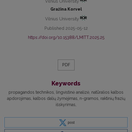
Vilnius University
Gražina Korvel
Vilnius University
Published 2025-05-12
https://doi.org/10.15388/LMITT.2025.25
PDF
Keywords
propagandos technikos
lingvistinė analizė
natūralios kalbos
apdorojimas
kalbos dalių žymėjimas
n-gramos
raktinių frazių
išskyrimas
post