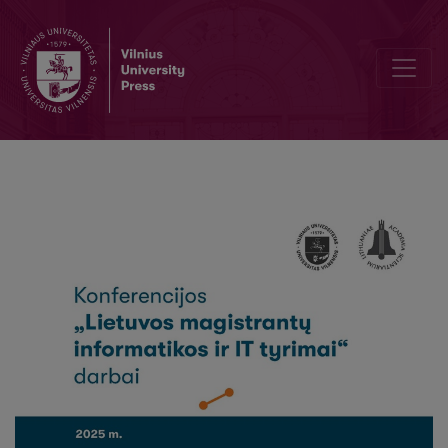
Propagandos technikų lingvistinių požymių lyginamoji analizė taik