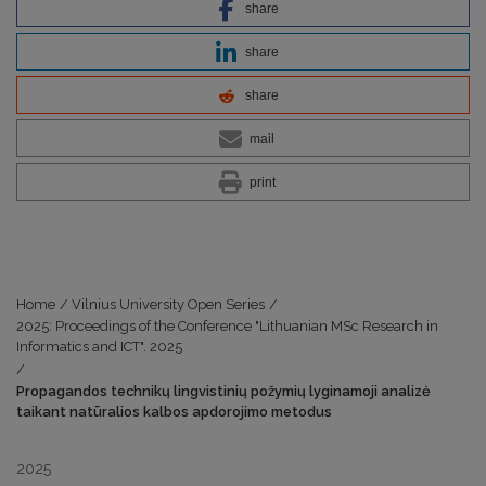
share
share
share
mail
print
Home
/
Vilnius University Open Series
/
2025: Proceedings of the Conference "Lithuanian MSc Research in
Informatics and ICT". 2025
/
Propagandos technikų lingvistinių požymių lyginamoji analizė
taikant natūralios kalbos apdorojimo metodus
2025