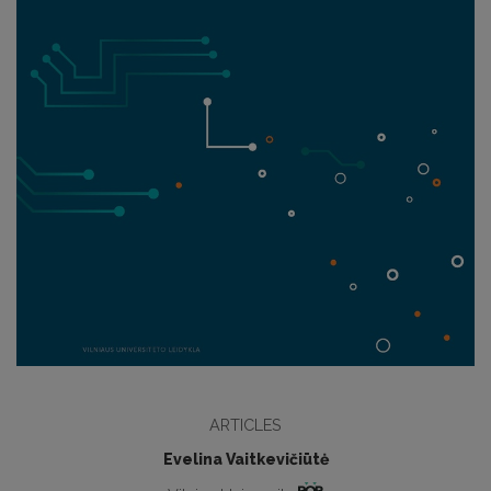
ARTICLES
Evelina Vaitkevičiūtė