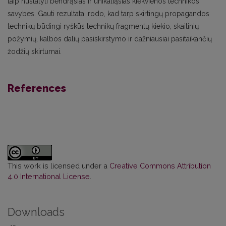
taip nustatyti bendrąsias ir unikaliąsias kiekvienos technikos
savybes. Gauti rezultatai rodo, kad tarp skirtingų propagandos
technikų būdingi ryškūs technikų fragmentų kiekio, skaitinių
požymių, kalbos dalių pasiskirstymo ir dažniausiai pasitaikančių
žodžių skirtumai.
References
This work is licensed under a
Creative Commons Attribution
4.0 International License
.
Downloads