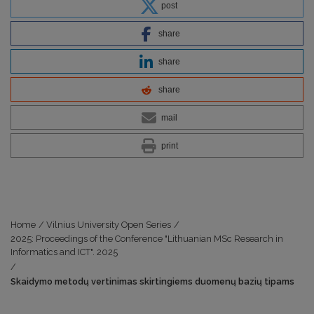
post
share
share
share
mail
print
Home
/
Vilnius University Open Series
/
2025: Proceedings of the Conference "Lithuanian MSc Research in
Informatics and ICT". 2025
/
Skaidymo metodų vertinimas skirtingiems duomenų bazių tipams