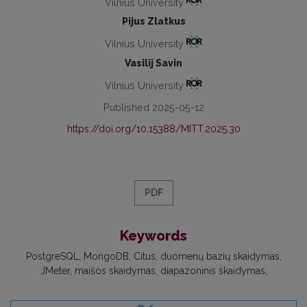
Vilnius University
Pijus Zlatkus
Vilnius University
Vasilij Savin
Vilnius University
Published 2025-05-12
https://doi.org/10.15388/MITT.2025.30
PDF
Keywords
PostgreSQL
MongoDB
Citus
duomenų bazių skaidymas
JMeter
maišos skaidymas
diapazoninis skaidymas