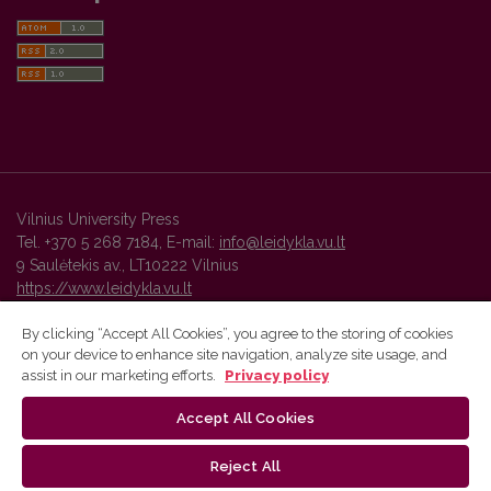
Vilnius University Press
Tel. +370 5 268 7184, E-mail:
info@leidykla.vu.lt
9 Saulėtekis av., LT10222 Vilnius
https://www.leidykla.vu.lt
By clicking “Accept All Cookies”, you agree to the storing of cookies
on your device to enhance site navigation, analyze site usage, and
Vilnius University Press platform and metadata are distributed by
assist in our marketing efforts.
Privacy policy
Creative Commons International License
.
Accept All Cookies
Reject All