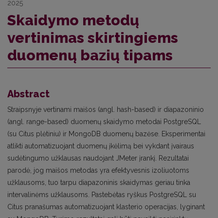
2025
Skaidymo metodų
vertinimas skirtingiems
duomenų bazių tipams
Abstract
Straipsnyje vertinami maišos (angl. hash-based) ir diapazoninio
(angl. range-based) duomenų skaidymo metodai PostgreSQL
(su Citus plėtiniu) ir MongoDB duomenų bazėse. Eksperimentai
atlikti automatizuojant duomenų įkėlimą bei vykdant įvairaus
sudėtingumo užklausas naudojant JMeter įrankį. Rezultatai
parodė, jog maišos metodas yra efektyvesnis izoliuotoms
užklausoms, tuo tarpu diapazoninis skaidymas geriau tinka
intervalinėms užklausoms. Pastebėtas ryškus PostgreSQL su
Citus pranašumas automatizuojant klasterio operacijas, lyginant