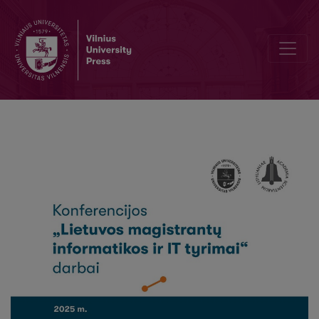
Skaidymo metodų vertinimas skirtingiems duomenų bazių tipams