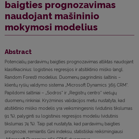
baigties prognozavimas
naudojant mašininio
mokymosi modelius
Abstract
Potencialių pardavimų baigties prognozavimas atliktas naudojant
klasifikacinius: logistinės regresijos ir atsitiktinio miško (angl.
Random Forest) modelius. Duomenų pagrindinis šaltinis –
klientų ryšių valdymo sistema „Microsoft Dynamics 365 CRM“.
Papildomi šaltiniai – „Sodros“ ir „Registrų centro“ viešųjų
duomenų rinkiniai. Kryžminės validacijos metu nustatyta, kad
atsitiktinio miško modelis yra veiksmingesnis (vidutinis tikslumas
91 %), palyginti su logistinės regresijos modeliu (vidutinis
tikslumas 74 %). Taip pat nustatyta, kad pardavimų baigties
prognozei, remiantis Gini indeksu, statistiškai reikšmingiausi