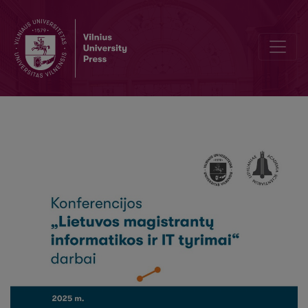
Potencialių pardavimų baigties prognozavimas naudojant mašinin