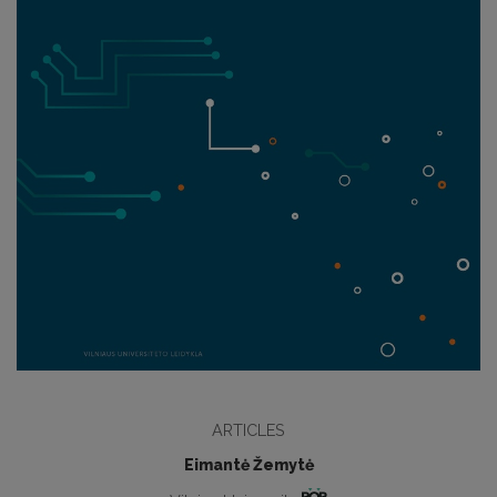
ARTICLES
Eimantė Žemytė