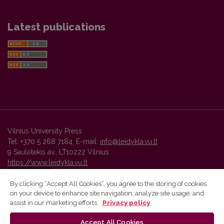
Latest publications
Vilnius University Press
Tel. +370 5 268 7184, E-mail:
info@leidykla.vu.lt
9 Saulėtekis av., LT10222 Vilnius
https://www.leidykla.vu.lt
By clicking “Accept All Cookies”, you agree to the storing of cookies
on your device to enhance site navigation, analyze site usage, and
Vilnius University Press platform and metadata are distributed by
assist in our marketing efforts.
Privacy policy
Creative Commons International License
.
Accept All Cookies