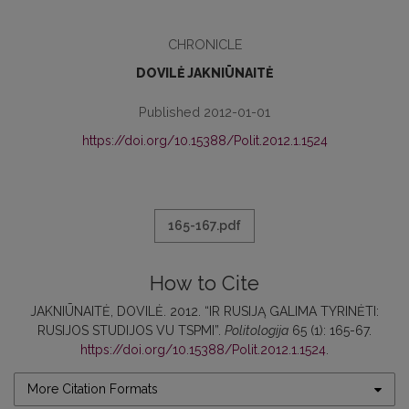
CHRONICLE
DOVILĖ JAKNIŪNAITĖ
Published 2012-01-01
https://doi.org/10.15388/Polit.2012.1.1524
165-167.pdf
How to Cite
JAKNIŪNAITĖ, DOVILĖ. 2012. “IR RUSIJĄ GALIMA TYRINĖTI:
RUSIJOS STUDIJOS VU TSPMI”.
Politologija
65 (1): 165-67.
https://doi.org/10.15388/Polit.2012.1.1524
.
More Citation Formats