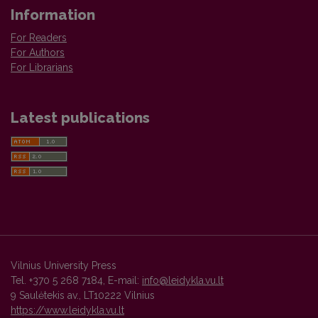
Information
For Readers
For Authors
For Librarians
Latest publications
Vilnius University Press
Tel. +370 5 268 7184, E-mail:
info@leidykla.vu.lt
9 Saulėtekis av., LT10222 Vilnius
https://www.leidykla.vu.lt