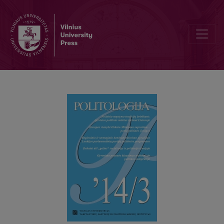
IR RUSIJĄ GALIMA TYRINĖTI: RUSIJOS STUDIJOS VU TSPMI