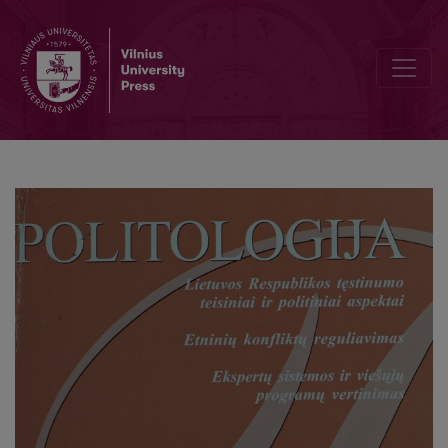
Politikos mokslai Kauno Vytauto Didžiojo universitete - paieškų ir