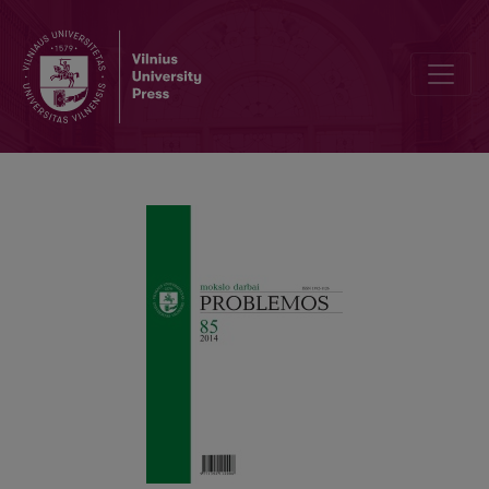
2002–2011 M. „PROBLEMOSE“ (T. 61–80) IŠSPAUSDINTŲ STRAIPS