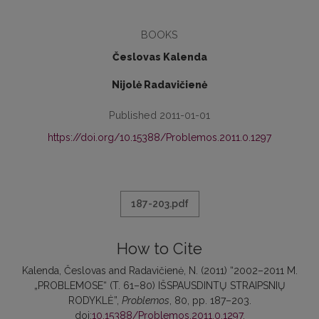
BOOKS
Česlovas Kalenda
Nijolė Radavičienė
Published 2011-01-01
https://doi.org/10.15388/Problemos.2011.0.1297
187-203.pdf
How to Cite
Kalenda, Česlovas and Radavičienė, N. (2011) “2002–2011 M.
„PROBLEMOSE“ (T. 61–80) IŠSPAUSDINTŲ STRAIPSNIŲ
RODYKLĖ”,
Problemos
, 80, pp. 187–203.
doi:
10.15388/Problemos.2011.0.1297
.