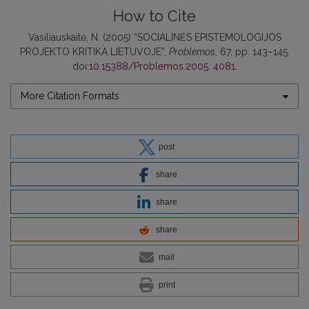
How to Cite
Vasiliauskaitė, N. (2005) “SOCIALINĖS EPISTEMOLOGIJOS
PROJEKTO KRITIKA LIETUVOJE”,
Problemos
, 67, pp. 143–145.
doi:
10.15388/Problemos.2005. 4081
.
More Citation Formats
post
share
share
share
mail
print