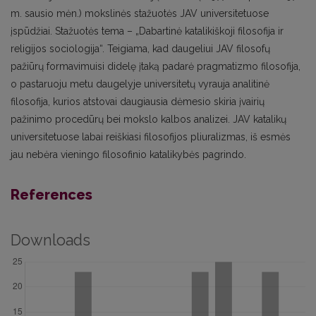
m. sausio mėn.) mokslinės stažuotės JAV universitetuose
įspūdžiai. Stažuotės tema – „Dabartinė katalikiškoji filosofija ir
religijos sociologija“. Teigiama, kad daugeliui JAV filosofų
pažiūrų formavimuisi didelę įtaką padarė pragmatizmo filosofija,
o pastaruoju metu daugelyje universitetų vyrauja analitinė
filosofija, kurios atstovai daugiausia dėmesio skiria įvairių
pažinimo procedūrų bei mokslo kalbos analizei. JAV katalikų
universitetuose labai reiškiasi filosofijos pliuralizmas, iš esmės
jau nebėra vieningo filosofinio katalikybės pagrindo.
References
Downloads