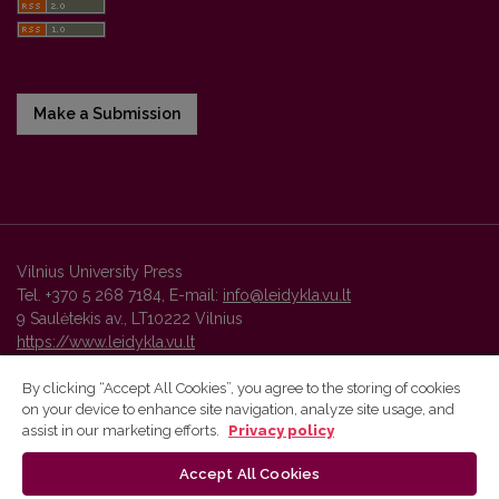
Make a Submission
Vilnius University Press
Tel. +370 5 268 7184, E-mail:
info@leidykla.vu.lt
9 Saulėtekis av., LT10222 Vilnius
https://www.leidykla.vu.lt
By clicking “Accept All Cookies”, you agree to the storing of cookies
on your device to enhance site navigation, analyze site usage, and
Vilnius University Press platform and metadata are distributed by
assist in our marketing efforts.
Privacy policy
Creative Commons International License
.
Accept All Cookies